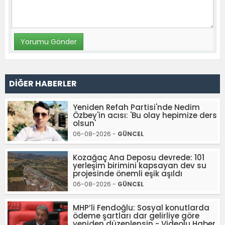
DİĞER HABERLER
Yeniden Refah Partisi'nde Nedim
Özbey'in acısı: 'Bu olay hepimize ders
olsun'
06-08-2026 -
GÜNCEL
Kozağaç Ana Deposu devrede: 101
yerleşim birimini kapsayan dev su
projesinde önemli eşik aşıldı
06-08-2026 -
GÜNCEL
MHP’li Fendoğlu: Sosyal konutlarda
ödeme şartları dar gelirliye göre
yeniden düzenlensin - Videolu Haber