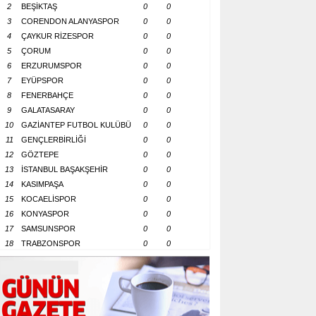
2
BEŞİKTAŞ
0
0
3
CORENDON ALANYASPOR
0
0
4
ÇAYKUR RİZESPOR
0
0
5
ÇORUM
0
0
6
ERZURUMSPOR
0
0
7
EYÜPSPOR
0
0
8
FENERBAHÇE
0
0
9
GALATASARAY
0
0
10
GAZİANTEP FUTBOL KULÜBÜ
0
0
11
GENÇLERBİRLİĞİ
0
0
12
GÖZTEPE
0
0
13
İSTANBUL BAŞAKŞEHİR
0
0
14
KASIMPAŞA
0
0
15
KOCAELİSPOR
0
0
16
KONYASPOR
0
0
17
SAMSUNSPOR
0
0
18
TRABZONSPOR
0
0