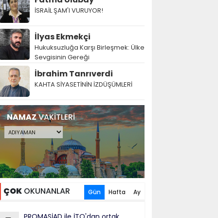
İSRAİL ŞAM'I VURUYOR!
İlyas Ekmekçi
Hukuksuzluğa Karşı Birleşmek: Ülke
Sevgisinin Gereği
İbrahim Tanrıverdi
KAHTA SİYASETİNİN İZDÜŞÜMLERİ
NAMAZ
VAKİTLERİ
ÇOK
OKUNANLAR
Gün
Hafta
Ay
PROMASİAD ile İTO'dan ortak