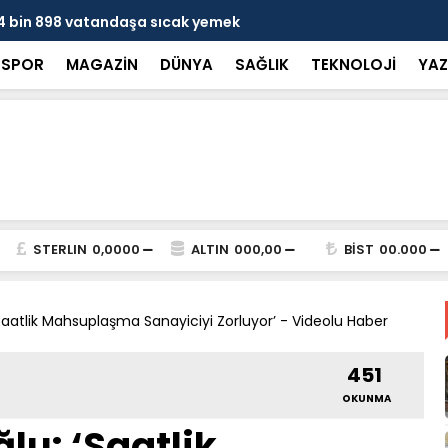
n 4 bin 898 vatandaşa sıcak yemek
Başkan Dur
görevlendir
SPOR
MAGAZİN
DÜNYA
SAĞLIK
TEKNOLOJİ
YAZ
STERLIN
0,0000
ALTIN
000,00
BİST
00.000
aatlik Mahsuplaşma Sanayiciyi Zorluyor’ - Videolu Haber
451
OKUNMA
u: ‘Saatlik