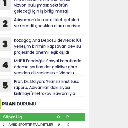
1
vizyon buluşması: Sektörün
geleceği için iş birliği mesajı
Adıyaman’da motosiklet çeteleri
2
ve mendil çocukları alarm veriyor
Kozağaç Ana Deposu devrede: 101
3
yerleşim birimini kapsayan dev su
projesinde önemli eşik aşıldı
MHP’li Fendoğlu: Sosyal konutlarda
4
ödeme şartları dar gelirliye göre
yeniden düzenlensin - Videolu
Haber
Prof. Dr. Dalyan: ‘Fransız Enstitüsü
5
raporu, Adıyaman'daki siyasi
kırılmayı 'metroköy' kavramıyla
açıklıyor’
PUAN
DURUMU
Süper Lig
O
P
1
AMED SPORTİF FAALİYETLER
0
0