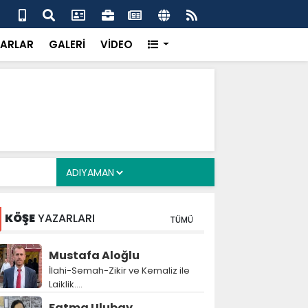
u’dan Başkan Yardımcısı Ömer Bilen’e geçici
MHP
me süreci ziyareti
Zey
ARLAR
GALERİ
VİDEO
KÖŞE
YAZARLARI
TÜMÜ
Mustafa Aloğlu
İlahi-Semah-Zikir ve Kemaliz ile
Laiklik….
Fatma Ulubay