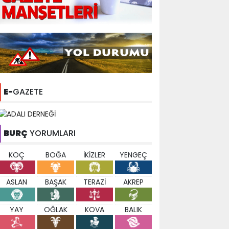
E-
GAZETE
BURÇ
YORUMLARI
KOÇ
BOĞA
İKİZLER
YENGEÇ
ASLAN
BAŞAK
TERAZİ
AKREP
YAY
OĞLAK
KOVA
BALIK