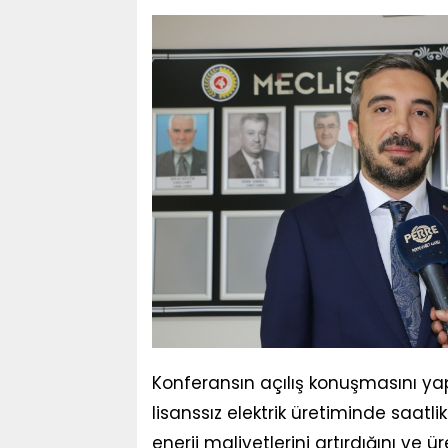
Konferansın açılış konuşmasını y
lisanssız elektrik üretiminde saat
enerji maliyetlerini artırdığını ve ü