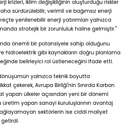
i krizleri, iklim değişikliğinin oluşturduğu riskler
daha sürdürülebilir, verimli ve bağımsız enerji
reçte yenilenebilir enerji yatırımları yalnızca
anda stratejik bir zorunluluk haline gelmiştir."
anında önemli bir potansiyele sahip olduğunu
e hidroelektrik gibi kaynakların doğru planlama
eğinde belirleyici rol üstleneceğini ifade etti.
i dönüşümün yalnızca teknik boyutta
kat çekerek, Avrupa Birliği'nin Sınırda Karbon
t yapan ülkeler açısından yeni bir dönemi
lu üretim yapan sanayi kuruluşlarının avantaj
ğlayamayan sektörlerin ise ciddi maliyet
 getirdi.