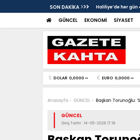
üneşten Korunmayı Alışkanlık Haline
SON DAKİKA
Haliliye’de her gü
GÜNCEL
EKONOMİ
SİYASET
DOLAR
0,0000
EURO
0,0000
Anasayfa
GÜNCEL
Başkan Torunoğlu: ‘S
GÜNCEL
Giriş Tarihi : 14-05-2026 17:19
Başkan Torunoğl