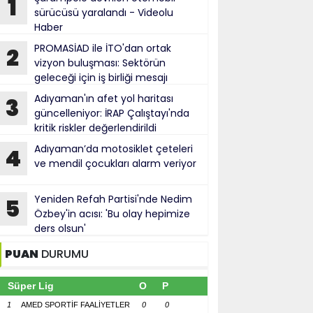
1
sürücüsü yaralandı - Videolu
Haber
PROMASİAD ile İTO'dan ortak
2
vizyon buluşması: Sektörün
geleceği için iş birliği mesajı
Adıyaman'ın afet yol haritası
3
güncelleniyor: İRAP Çalıştayı'nda
kritik riskler değerlendirildi
Adıyaman’da motosiklet çeteleri
4
ve mendil çocukları alarm veriyor
Yeniden Refah Partisi'nde Nedim
5
Özbey'in acısı: 'Bu olay hepimize
ders olsun'
PUAN
DURUMU
Süper Lig
O
P
1
AMED SPORTİF FAALİYETLER
0
0