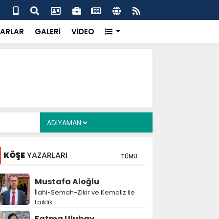
a Deposu devrede: 101 yerleşim birimini kapsayan dev su
Pro
önemli eşik aşıldı
kır
ARLAR
GALERİ
VİDEO
KÖŞE
YAZARLARI
TÜMÜ
Mustafa Aloğlu
İlahi-Semah-Zikir ve Kemaliz ile
Laiklik….
Fatma Ulubay