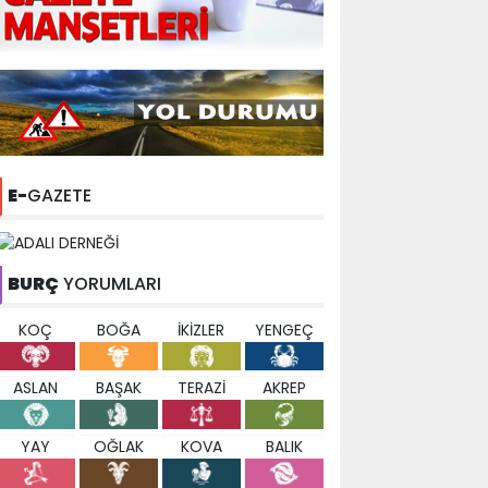
E-
GAZETE
BURÇ
YORUMLARI
KOÇ
BOĞA
İKİZLER
YENGEÇ
ASLAN
BAŞAK
TERAZİ
AKREP
YAY
OĞLAK
KOVA
BALIK