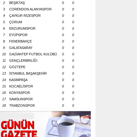
2
BEŞİKTAŞ
0
0
3
CORENDON ALANYASPOR
0
0
4
ÇAYKUR RİZESPOR
0
0
5
ÇORUM
0
0
6
ERZURUMSPOR
0
0
7
EYÜPSPOR
0
0
8
FENERBAHÇE
0
0
9
GALATASARAY
0
0
10
GAZİANTEP FUTBOL KULÜBÜ
0
0
11
GENÇLERBİRLİĞİ
0
0
12
GÖZTEPE
0
0
13
İSTANBUL BAŞAKŞEHİR
0
0
14
KASIMPAŞA
0
0
15
KOCAELİSPOR
0
0
16
KONYASPOR
0
0
17
SAMSUNSPOR
0
0
18
TRABZONSPOR
0
0