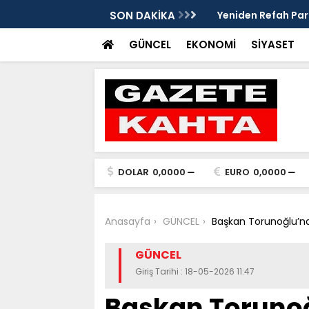
eleri ve mendil çocukları alarm veriyor
SON DAKİKA
Yeniden Refah Parti
ders olsun'
GÜNCEL
EKONOMİ
SİYASET
DOLAR
0,0000
EURO
0,0000
Anasayfa
GÜNCEL
Başkan Torunoğlu’nd
GÜNCEL
Giriş Tarihi : 18-05-2026 11:47
Başkan Torunoğ