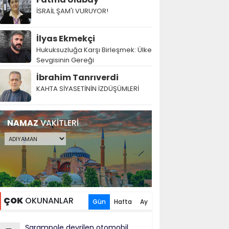
İSRAİL ŞAM'I VURUYOR!
İlyas Ekmekçi
Hukuksuzluğa Karşı Birleşmek: Ülke
Sevgisinin Gereği
İbrahim Tanrıverdi
KAHTA SİYASETİNİN İZDÜŞÜMLERİ
NAMAZ
VAKİTLERİ
ÇOK
OKUNANLAR
Gün
Hafta
Ay
Şarampole devrilen otomobil