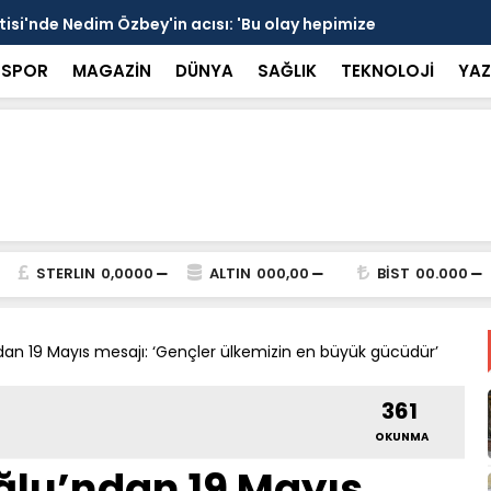
si'nde Nedim Özbey'in acısı: 'Bu olay hepimize
Kozağaç An
projesinde 
SPOR
MAGAZİN
DÜNYA
SAĞLIK
TEKNOLOJİ
YAZ
STERLIN
0,0000
ALTIN
000,00
BİST
00.000
an 19 Mayıs mesajı: ‘Gençler ülkemizin en büyük gücüdür’
361
OKUNMA
lu’ndan 19 Mayıs