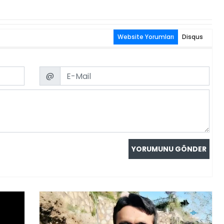
Website Yorumları
Disqus
Email
@