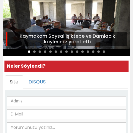
Kaymakam Soysal Işıktepe ve Damlacık
köylerini ziyaret etti
Neler Söylendi?
Site
DISQUS