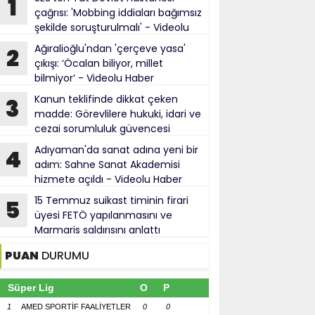
1
çağrısı: 'Mobbing iddiaları bağımsız
şekilde soruşturulmalı' - Videolu
Haber
Ağıralioğlu'ndan 'çerçeve yasa'
2
çıkışı: ‘Öcalan biliyor, millet
bilmiyor’ - Videolu Haber
Kanun teklifinde dikkat çeken
3
madde: Görevlilere hukuki, idari ve
cezai sorumluluk güvencesi
Adıyaman'da sanat adına yeni bir
4
adım: Sahne Sanat Akademisi
hizmete açıldı - Videolu Haber
15 Temmuz suikast timinin firari
5
üyesi FETÖ yapılanmasını ve
Marmaris saldırısını anlattı
PUAN
DURUMU
Süper Lig
O
P
1
AMED SPORTİF FAALİYETLER
0
0