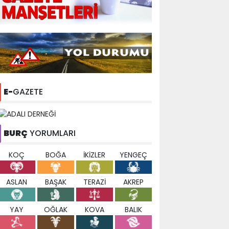
E-
GAZETE
BURÇ
YORUMLARI
KOÇ
BOĞA
İKİZLER
YENGEÇ
ASLAN
BAŞAK
TERAZİ
AKREP
YAY
OĞLAK
KOVA
BALIK