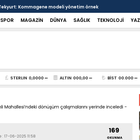
 Tekyurt: Kommagene modeli yönetim örnek
YENİ Parti'
SPOR
MAGAZİN
DÜNYA
SAĞLIK
TEKNOLOJİ
YAZ
STERLIN
0,0000
ALTIN
000,00
BİST
00.000
i Mahallesi’ndeki dönüşüm çalışmalarını yerinde inceledi -
169
 : 17-06-2025 11:58
OKUNMA