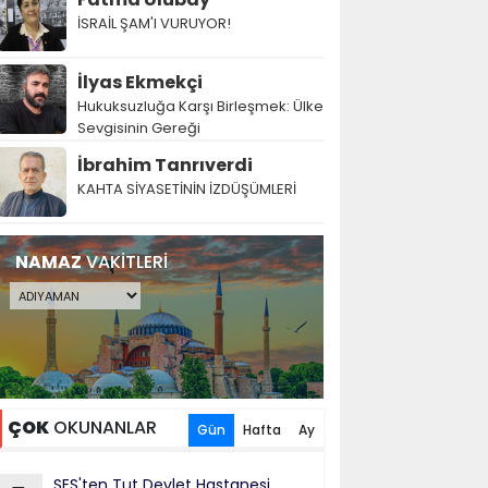
İSRAİL ŞAM'I VURUYOR!
İlyas Ekmekçi
Hukuksuzluğa Karşı Birleşmek: Ülke
Sevgisinin Gereği
İbrahim Tanrıverdi
KAHTA SİYASETİNİN İZDÜŞÜMLERİ
NAMAZ
VAKİTLERİ
ÇOK
OKUNANLAR
Gün
Hafta
Ay
SES'ten Tut Devlet Hastanesi