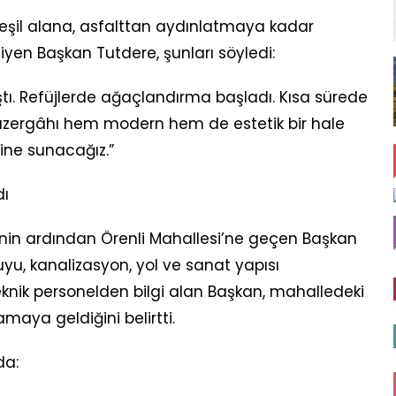
şil alana, asfalttan aydınlatmaya kadar
iyen Başkan Tutdere, şunları söyledi:
lıştı. Refüjlerde ağaçlandırma başladı. Kısa sürede
güzergâhı hem modern hem de estetik bir hale
ine sunacağız.”
dı
nin ardından Örenli Mahallesi’ne geçen Başkan
yu, kanalizasyon, yol ve sanat yapısı
eknik personelden bilgi alan Başkan, mahalledeki
maya geldiğini belirtti.
da: