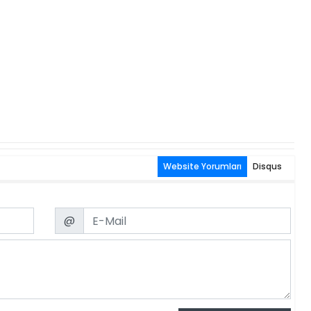
Website Yorumları
Disqus
Email
@