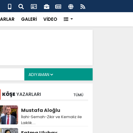
ye 6 günde 266,9 milyon TL bağış
Evl
ger
ARLAR
GALERİ
VİDEO
KÖŞE
YAZARLARI
TÜMÜ
Mustafa Aloğlu
İlahi-Semah-Zikir ve Kemaliz ile
Laiklik….
Fatma Ulubay