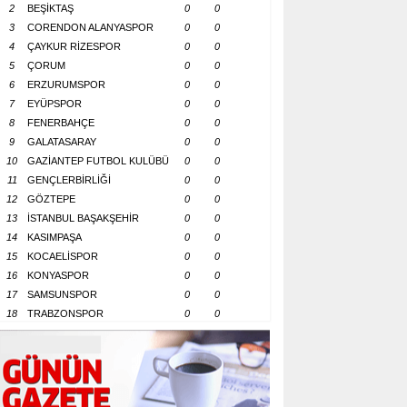
2
BEŞİKTAŞ
0
0
3
CORENDON ALANYASPOR
0
0
4
ÇAYKUR RİZESPOR
0
0
5
ÇORUM
0
0
6
ERZURUMSPOR
0
0
7
EYÜPSPOR
0
0
8
FENERBAHÇE
0
0
9
GALATASARAY
0
0
10
GAZİANTEP FUTBOL KULÜBÜ
0
0
11
GENÇLERBİRLİĞİ
0
0
12
GÖZTEPE
0
0
13
İSTANBUL BAŞAKŞEHİR
0
0
14
KASIMPAŞA
0
0
15
KOCAELİSPOR
0
0
16
KONYASPOR
0
0
17
SAMSUNSPOR
0
0
18
TRABZONSPOR
0
0