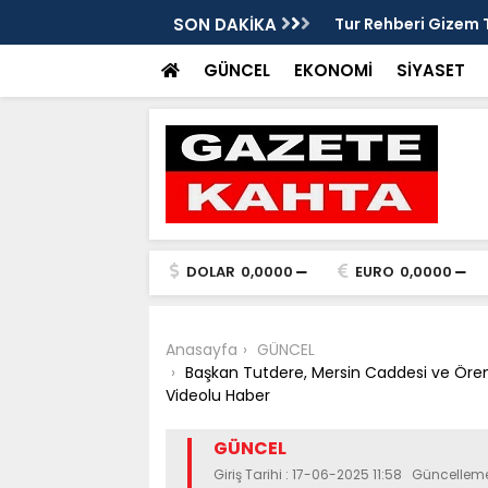
kezi inşaatında incelemelerde bulundu
SON DAKİKA
Tur Rehberi Gizem
alınmalı
GÜNCEL
EKONOMİ
SİYASET
DOLAR
0,0000
EURO
0,0000
Anasayfa
GÜNCEL
Başkan Tutdere, Mersin Caddesi ve Örenl
Videolu Haber
GÜNCEL
Giriş Tarihi : 17-06-2025 11:58 Güncelleme