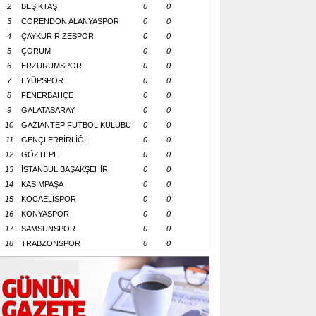
2
BEŞİKTAŞ
0
0
3
CORENDON ALANYASPOR
0
0
4
ÇAYKUR RİZESPOR
0
0
5
ÇORUM
0
0
6
ERZURUMSPOR
0
0
7
EYÜPSPOR
0
0
8
FENERBAHÇE
0
0
9
GALATASARAY
0
0
10
GAZİANTEP FUTBOL KULÜBÜ
0
0
11
GENÇLERBİRLİĞİ
0
0
12
GÖZTEPE
0
0
13
İSTANBUL BAŞAKŞEHİR
0
0
14
KASIMPAŞA
0
0
15
KOCAELİSPOR
0
0
16
KONYASPOR
0
0
17
SAMSUNSPOR
0
0
18
TRABZONSPOR
0
0