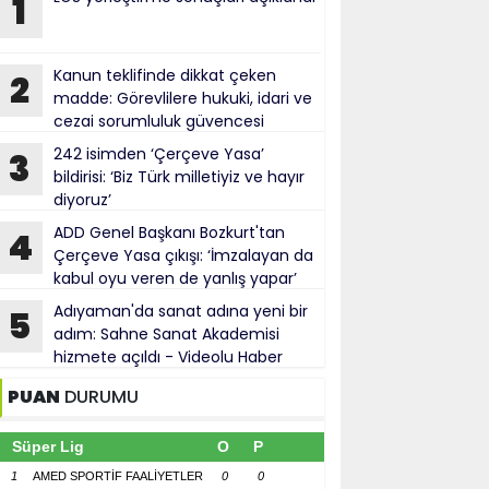
1
Kanun teklifinde dikkat çeken
2
madde: Görevlilere hukuki, idari ve
cezai sorumluluk güvencesi
242 isimden ‘Çerçeve Yasa’
3
bildirisi: ‘Biz Türk milletiyiz ve hayır
diyoruz’
ADD Genel Başkanı Bozkurt'tan
4
Çerçeve Yasa çıkışı: ‘İmzalayan da
kabul oyu veren de yanlış yapar’
Adıyaman'da sanat adına yeni bir
5
adım: Sahne Sanat Akademisi
hizmete açıldı - Videolu Haber
PUAN
DURUMU
Süper Lig
O
P
1
AMED SPORTİF FAALİYETLER
0
0