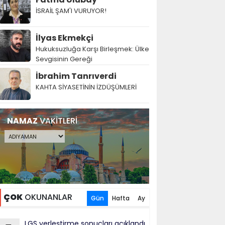
İSRAİL ŞAM'I VURUYOR!
İlyas Ekmekçi
Hukuksuzluğa Karşı Birleşmek: Ülke
Sevgisinin Gereği
İbrahim Tanrıverdi
KAHTA SİYASETİNİN İZDÜŞÜMLERİ
NAMAZ
VAKİTLERİ
ÇOK
OKUNANLAR
Gün
Hafta
Ay
LGS yerleştirme sonuçları açıklandı