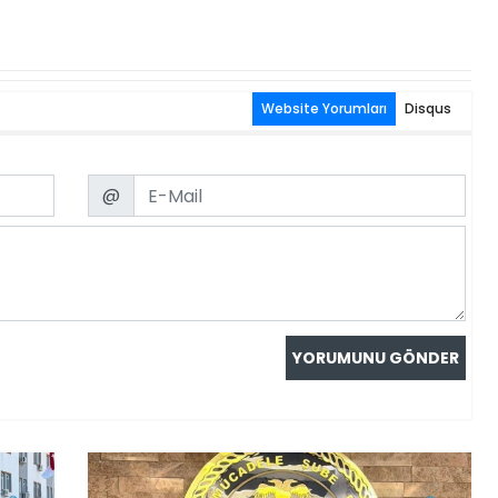
Website Yorumları
Disqus
Email
@