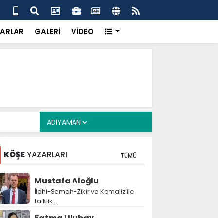
uikast timinin firari üyesi FETÖ yapılanmasını ve
Çer
ldırısını anlattı
inf
ARLAR
GALERİ
VİDEO
KÖŞE
YAZARLARI
TÜMÜ
Mustafa Aloğlu
İlahi-Semah-Zikir ve Kemaliz ile
Laiklik….
Fatma Ulubay