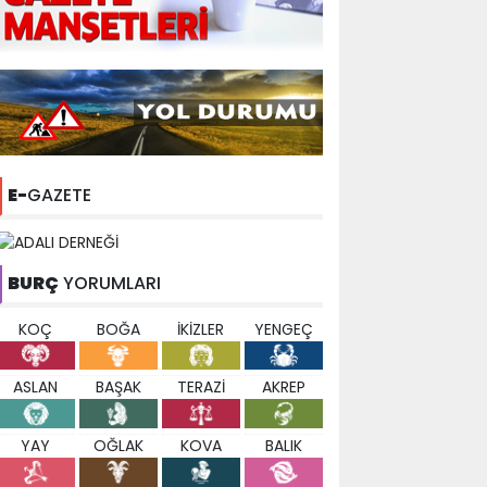
E-
GAZETE
BURÇ
YORUMLARI
KOÇ
BOĞA
İKİZLER
YENGEÇ
ASLAN
BAŞAK
TERAZİ
AKREP
YAY
OĞLAK
KOVA
BALIK