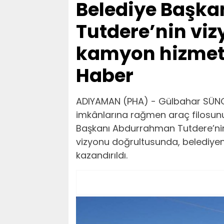
Belediye Başk
Tutdere’nin viz
kamyon hizmete
Haber
ADIYAMAN (PHA) - Gülbahar SÜNGÜ 
imkânlarına rağmen araç filosun
Başkanı Abdurrahman Tutdere’nin 
vizyonu doğrultusunda, belediyen
kazandırıldı.