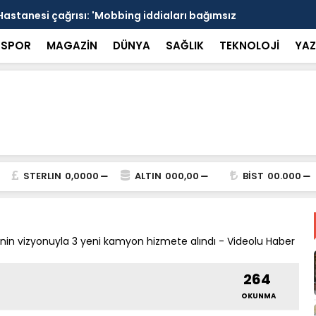
Hastanesi çağrısı: 'Mobbing iddiaları bağımsız
15 Temmuz s
alı' - Videolu Haber
Marmaris sa
SPOR
MAGAZİN
DÜNYA
SAĞLIK
TEKNOLOJİ
YAZ
STERLIN
0,0000
ALTIN
000,00
BİST
00.000
in vizyonuyla 3 yeni kamyon hizmete alındı - Videolu Haber
264
OKUNMA