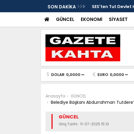
tarafsızlık ve liyakat açıklaması
SON DAKİKA
SES'ten Tut Devlet 
şekilde soruşturulm
GÜNCEL
EKONOMİ
SİYASET
DOLAR
0,0000
EURO
0,0000
Anasayfa
GÜNCEL
Belediye Başkanı Abdurrahman Tutdere’n
GÜNCEL
Giriş Tarihi : 11-07-2025 15:13