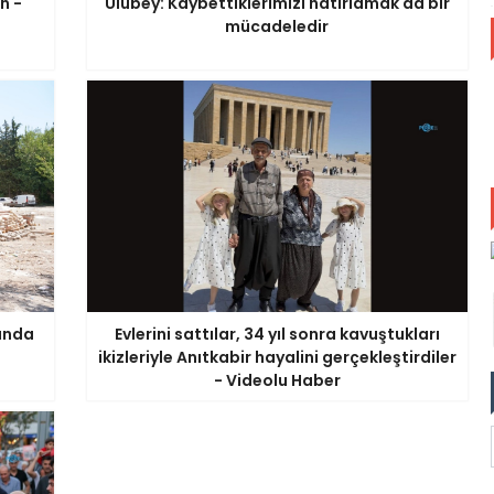
n -
Ulubey: Kaybettiklerimizi hatırlamak da bir
mücadeledir
tında
Evlerini sattılar, 34 yıl sonra kavuştukları
ikizleriyle Anıtkabir hayalini gerçekleştirdiler
- Videolu Haber