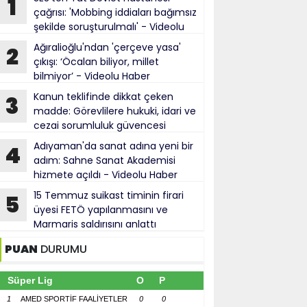
1
çağrısı: 'Mobbing iddiaları bağımsız
şekilde soruşturulmalı' - Videolu
Haber
Ağıralioğlu'ndan 'çerçeve yasa'
2
çıkışı: ‘Öcalan biliyor, millet
bilmiyor’ - Videolu Haber
Kanun teklifinde dikkat çeken
3
madde: Görevlilere hukuki, idari ve
cezai sorumluluk güvencesi
Adıyaman'da sanat adına yeni bir
4
adım: Sahne Sanat Akademisi
hizmete açıldı - Videolu Haber
15 Temmuz suikast timinin firari
5
üyesi FETÖ yapılanmasını ve
Marmaris saldırısını anlattı
PUAN
DURUMU
Süper Lig
O
P
1
AMED SPORTİF FAALİYETLER
0
0