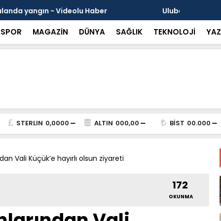
erimizi hatırlamak da bir mücadeledir
Başkan Hal
SPOR
MAGAZİN
DÜNYA
SAĞLIK
TEKNOLOJİ
YAZ
STERLIN
0,0000
ALTIN
000,00
BİST
00.000
an Vali Küçük’e hayırlı olsun ziyareti
172
OKUNMA
nlarından Vali