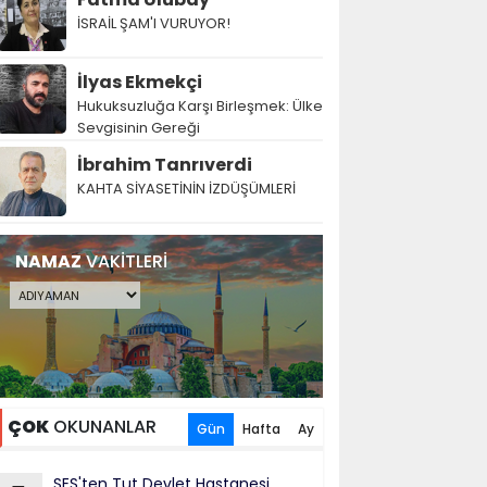
İSRAİL ŞAM'I VURUYOR!
İlyas Ekmekçi
Hukuksuzluğa Karşı Birleşmek: Ülke
Sevgisinin Gereği
İbrahim Tanrıverdi
KAHTA SİYASETİNİN İZDÜŞÜMLERİ
NAMAZ
VAKİTLERİ
ÇOK
OKUNANLAR
Gün
Hafta
Ay
SES'ten Tut Devlet Hastanesi