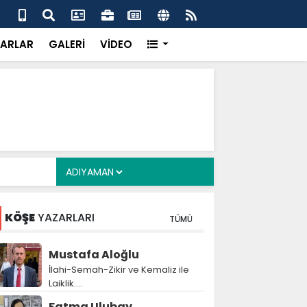
laç, Gençlik Merkezi inşaatında incelemelerde bulundu
Tur
alı
ARLAR
GALERİ
VİDEO
KÖŞE
YAZARLARI
TÜMÜ
Mustafa Aloğlu
İlahi-Semah-Zikir ve Kemaliz ile
Laiklik….
Fatma Ulubay