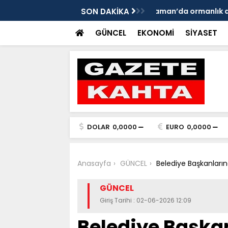
da yangın - Videolu Haber
SON DAKİKA
Ulubey: Kaybettikl
GÜNCEL
EKONOMİ
SİYASET
DOLAR
0,0000
EURO
0,0000
Anasayfa
GÜNCEL
Belediye Başkanlarınd
GÜNCEL
Giriş Tarihi : 02-06-2026 12:09
Belediye Başka