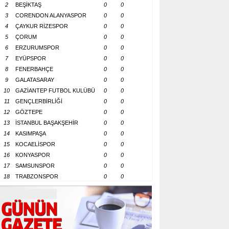
2
BEŞİKTAŞ
0
0
3
CORENDON ALANYASPOR
0
0
4
ÇAYKUR RİZESPOR
0
0
5
ÇORUM
0
0
6
ERZURUMSPOR
0
0
7
EYÜPSPOR
0
0
8
FENERBAHÇE
0
0
9
GALATASARAY
0
0
10
GAZİANTEP FUTBOL KULÜBÜ
0
0
11
GENÇLERBİRLİĞİ
0
0
12
GÖZTEPE
0
0
13
İSTANBUL BAŞAKŞEHİR
0
0
14
KASIMPAŞA
0
0
15
KOCAELİSPOR
0
0
16
KONYASPOR
0
0
17
SAMSUNSPOR
0
0
18
TRABZONSPOR
0
0