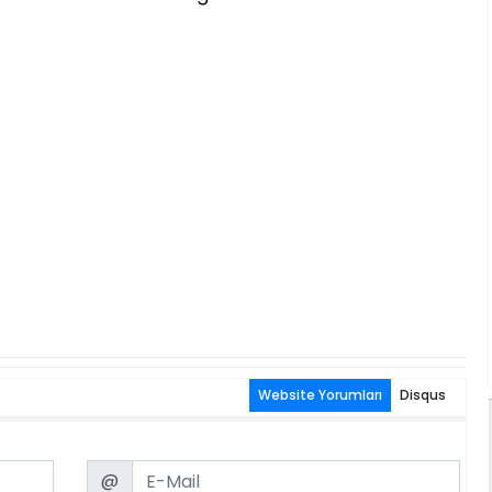
Website Yorumları
Disqus
Email
@