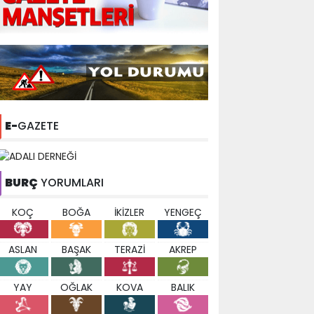
E-
GAZETE
BURÇ
YORUMLARI
KOÇ
BOĞA
İKİZLER
YENGEÇ
ASLAN
BAŞAK
TERAZİ
AKREP
YAY
OĞLAK
KOVA
BALIK