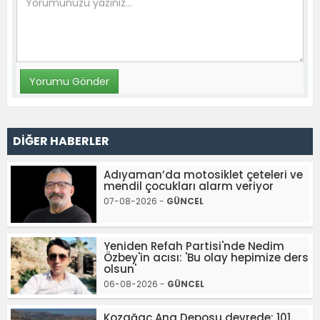
DİĞER HABERLER
Adıyaman’da motosiklet çeteleri ve
mendil çocukları alarm veriyor
07-08-2026 -
GÜNCEL
Yeniden Refah Partisi'nde Nedim
Özbey'in acısı: 'Bu olay hepimize ders
olsun'
06-08-2026 -
GÜNCEL
Kozağaç Ana Deposu devrede: 101