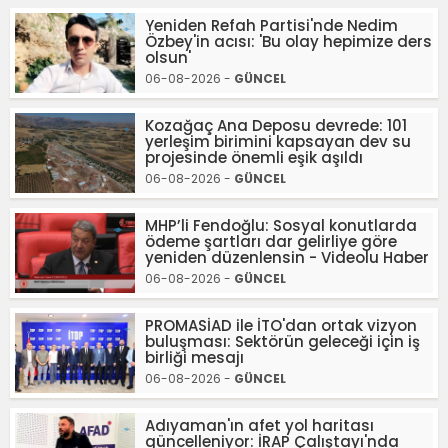
Yeniden Refah Partisi'nde Nedim
Özbey'in acısı: 'Bu olay hepimize ders
olsun'
06-08-2026 -
GÜNCEL
Kozağaç Ana Deposu devrede: 101
yerleşim birimini kapsayan dev su
projesinde önemli eşik aşıldı
06-08-2026 -
GÜNCEL
MHP’li Fendoğlu: Sosyal konutlarda
ödeme şartları dar gelirliye göre
yeniden düzenlensin - Videolu Haber
06-08-2026 -
GÜNCEL
PROMASİAD ile İTO'dan ortak vizyon
buluşması: Sektörün geleceği için iş
birliği mesajı
06-08-2026 -
GÜNCEL
Adıyaman'ın afet yol haritası
güncelleniyor: İRAP Çalıştayı'nda