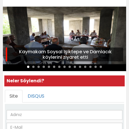
Kaymakam Soysal Işıktepe ve Damlacık
köylerini ziyaret etti
Neler Söylendi?
Site
DISQUS