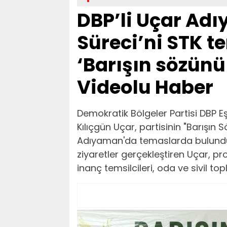
DBP’li Uçar Ad
Süreci’ni STK te
‘Barışın sözünü
Videolu Haber
Demokratik Bölgeler Partisi DBP E
Kılıçgün Uçar, partisinin "Barışı
Adıyaman'da temaslarda bulundu.
ziyaretler gerçekleştiren Uçar, p
inanç temsilcileri, oda ve sivil top