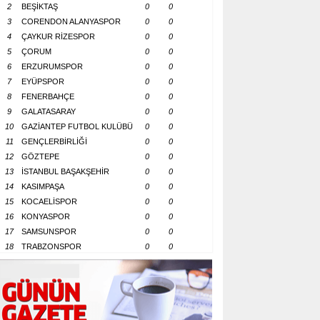
2
BEŞİKTAŞ
0
0
3
CORENDON ALANYASPOR
0
0
4
ÇAYKUR RİZESPOR
0
0
5
ÇORUM
0
0
6
ERZURUMSPOR
0
0
7
EYÜPSPOR
0
0
8
FENERBAHÇE
0
0
9
GALATASARAY
0
0
10
GAZİANTEP FUTBOL KULÜBÜ
0
0
11
GENÇLERBİRLİĞİ
0
0
12
GÖZTEPE
0
0
13
İSTANBUL BAŞAKŞEHİR
0
0
14
KASIMPAŞA
0
0
15
KOCAELİSPOR
0
0
16
KONYASPOR
0
0
17
SAMSUNSPOR
0
0
18
TRABZONSPOR
0
0