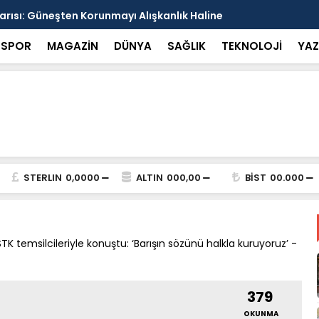
arısı: Güneşten Korunmayı Alışkanlık Haline
Haliliye’de
SPOR
MAGAZİN
DÜNYA
SAĞLIK
TEKNOLOJİ
YAZ
STERLIN
0,0000
ALTIN
000,00
BİST
00.000
TK temsilcileriyle konuştu: ‘Barışın sözünü halkla kuruyoruz’ -
379
OKUNMA