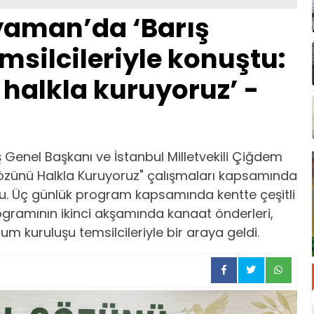
ıyaman’da ‘Barış
msilcileriyle konuştu:
 halkla kuruyoruz’ -
ş Genel Başkanı ve İstanbul Milletvekili Çiğdem
n Sözünü Halkla Kuruyoruz" çalışmaları kapsamında
 Üç günlük program kapsamında kentte çeşitli
rogramının ikinci akşamında kanaat önderleri,
lum kuruluşu temsilcileriyle bir araya geldi.