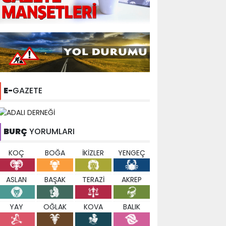
E-
GAZETE
BURÇ
YORUMLARI
KOÇ
BOĞA
İKİZLER
YENGEÇ
ASLAN
BAŞAK
TERAZİ
AKREP
YAY
OĞLAK
KOVA
BALIK