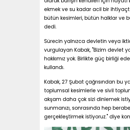
olarak barışın kendileri için hayati 
ekmek ve su kadar acil bir ihtiyaçt
bütün kesimleri, bütün halklar ve bü
dedi.
Sürecin yalnızca devletin veya ikt
vurgulayan Kabak, "Bizim devlet y
hakkımız yok. Birlikte güç birliği ed
kullandı.
Kabak, 27 Şubat çağrısından bu yan
toplumsal kesimlerle ve sivil toplum
akşam daha çok sizi dinlemek istiyoru
sunmanızı, sonrasında hep beraber
gerçekleştirmek istiyoruz." diye ko