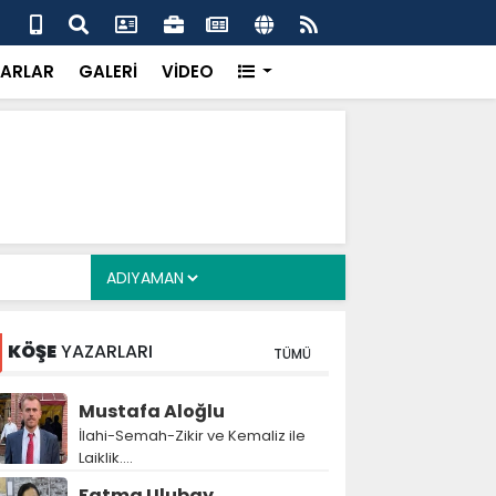
 her gün 4 bin 898 vatandaşa sıcak yemek
Baş
gör
ARLAR
GALERİ
VİDEO
KÖŞE
YAZARLARI
TÜMÜ
Mustafa Aloğlu
İlahi-Semah-Zikir ve Kemaliz ile
Laiklik….
Fatma Ulubay