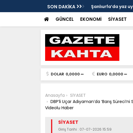
Gazete Kahta İmtiyaz Sahibi Mustafa
SON DAKİKA
Şanlıurfa’da yaz uy
Getirin
GÜNCEL
EKONOMİ
SİYASET
DOLAR
0,0000
EURO
0,0000
Anasayfa
SİYASET
DBP’li Uçar Adıyaman’da ‘Barış Süreci’ni S
Videolu Haber
SİYASET
Giriş Tarihi : 07-07-2026 15:59