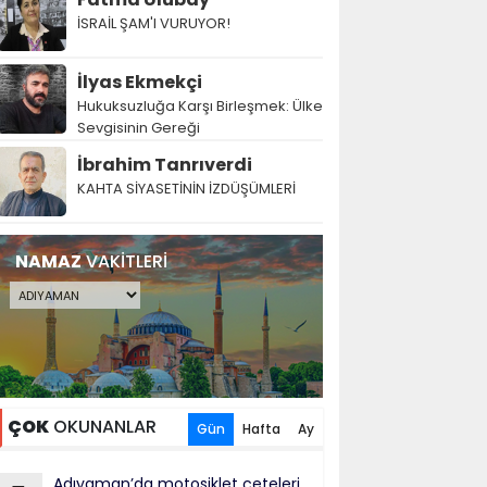
İSRAİL ŞAM'I VURUYOR!
İlyas Ekmekçi
Hukuksuzluğa Karşı Birleşmek: Ülke
Sevgisinin Gereği
İbrahim Tanrıverdi
KAHTA SİYASETİNİN İZDÜŞÜMLERİ
NAMAZ
VAKİTLERİ
ÇOK
OKUNANLAR
Gün
Hafta
Ay
Adıyaman’da motosiklet çeteleri