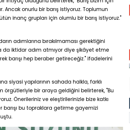
bir ihtiyaç olduğunu belirterek, "Barış bizim için
ır. Ancak onurlu bir barış istiyoruz. Toplumun
tün inanç grupları için olumlu bir barış istiyoruz."
idarın adımlarına bırakılmaması gerektiğini
a da iktidar adım atmıyor diye şikâyet etme
erek barışı hep beraber getireceğiz." ifadelerini
a siyasi yapılarının sahada halkla, farklı
 örgütleriyle bir araya geldiğini belirterek, "Bu
z. Önerileriniz ve eleştirilerinizle bize katkı
 barışı bu topraklara getirme gayemizi
nuştu.