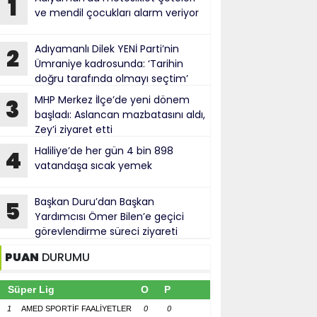
1
ve mendil çocukları alarm veriyor
Adıyamanlı Dilek YENİ Parti’nin
2
Ümraniye kadrosunda: ‘Tarihin
doğru tarafında olmayı seçtim’
MHP Merkez İlçe’de yeni dönem
3
başladı: Aslancan mazbatasını aldı,
Zey’i ziyaret etti
Haliliye’de her gün 4 bin 898
4
vatandaşa sıcak yemek
Başkan Duru’dan Başkan
5
Yardımcısı Ömer Bilen’e geçici
görevlendirme süreci ziyareti
PUAN
DURUMU
Süper Lig
O
P
1
AMED SPORTİF FAALİYETLER
0
0