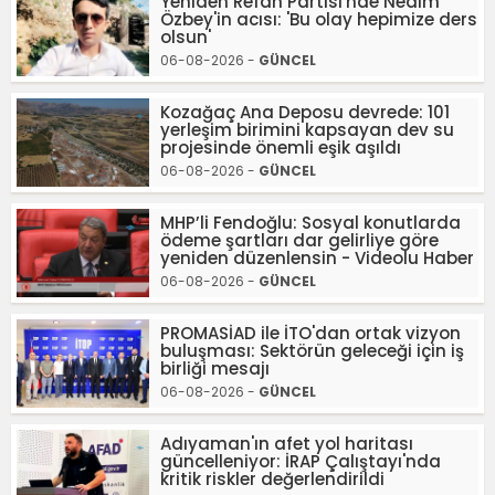
Yeniden Refah Partisi'nde Nedim
Özbey'in acısı: 'Bu olay hepimize ders
olsun'
06-08-2026 -
GÜNCEL
Kozağaç Ana Deposu devrede: 101
yerleşim birimini kapsayan dev su
projesinde önemli eşik aşıldı
06-08-2026 -
GÜNCEL
MHP’li Fendoğlu: Sosyal konutlarda
ödeme şartları dar gelirliye göre
yeniden düzenlensin - Videolu Haber
06-08-2026 -
GÜNCEL
PROMASİAD ile İTO'dan ortak vizyon
buluşması: Sektörün geleceği için iş
birliği mesajı
06-08-2026 -
GÜNCEL
Adıyaman'ın afet yol haritası
güncelleniyor: İRAP Çalıştayı'nda
kritik riskler değerlendirildi