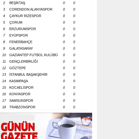
2
BEŞİKTAŞ
0
0
3
CORENDON ALANYASPOR
0
0
4
ÇAYKUR RİZESPOR
0
0
5
ÇORUM
0
0
6
ERZURUMSPOR
0
0
7
EYÜPSPOR
0
0
8
FENERBAHÇE
0
0
9
GALATASARAY
0
0
10
GAZİANTEP FUTBOL KULÜBÜ
0
0
11
GENÇLERBİRLİĞİ
0
0
12
GÖZTEPE
0
0
13
İSTANBUL BAŞAKŞEHİR
0
0
14
KASIMPAŞA
0
0
15
KOCAELİSPOR
0
0
16
KONYASPOR
0
0
17
SAMSUNSPOR
0
0
18
TRABZONSPOR
0
0