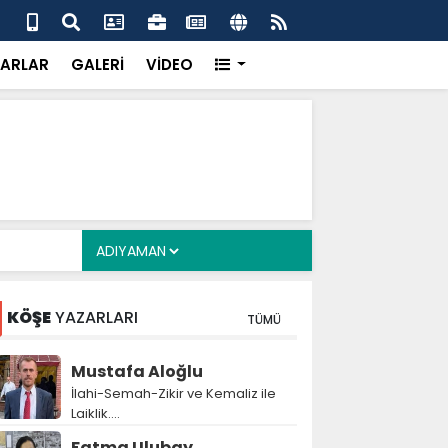
uikast timinin firari üyesi FETÖ yapılanmasını ve
Çer
ldırısını anlattı
inf
ARLAR
GALERİ
VİDEO
KÖŞE
YAZARLARI
TÜMÜ
Mustafa Aloğlu
İlahi-Semah-Zikir ve Kemaliz ile
Laiklik….
Fatma Ulubay