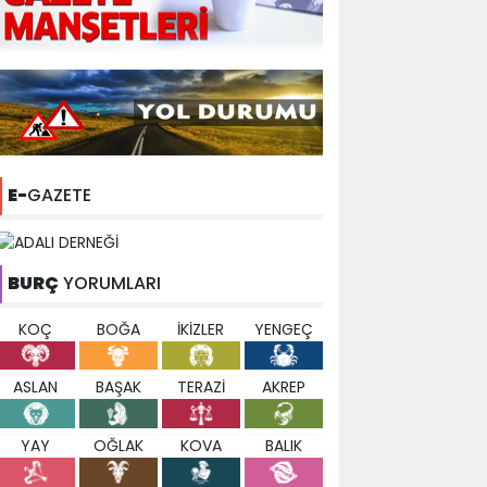
E-
GAZETE
BURÇ
YORUMLARI
KOÇ
BOĞA
İKİZLER
YENGEÇ
ASLAN
BAŞAK
TERAZİ
AKREP
YAY
OĞLAK
KOVA
BALIK