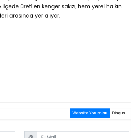
 ilçede üretilen kenger sakızı, hem yerel halkın
ri arasında yer alıyor.
Website Yorumları
Disqus
Email
@