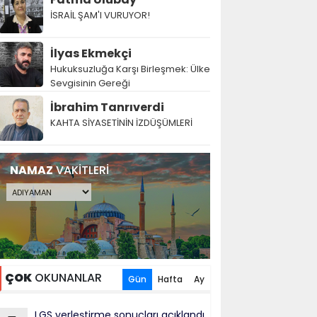
İSRAİL ŞAM'I VURUYOR!
İlyas Ekmekçi
Hukuksuzluğa Karşı Birleşmek: Ülke
Sevgisinin Gereği
İbrahim Tanrıverdi
KAHTA SİYASETİNİN İZDÜŞÜMLERİ
NAMAZ
VAKİTLERİ
ÇOK
OKUNANLAR
Gün
Hafta
Ay
LGS yerleştirme sonuçları açıklandı