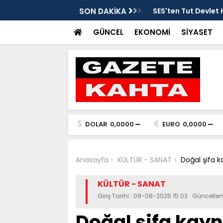
tarafsızlık ve liyakat açıklaması
SON DAKİKA
SES'ten Tut Devlet 
şekilde soruşturulm
GÜNCEL
EKONOMİ
SİYASET
DOLAR
0,0000
EURO
0,0000
Anasayfa
KÜLTÜR - SANAT
Doğal şifa k
KÜLTÜR - SANAT
Giriş Tarihi : 09-08-2025 15:03 Güncelle
Doğal şifa kayn