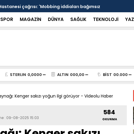
Hastanesi çağrısı: 'Mobbing iddiaları bağımsız
15 Temmuz s
alı' - Videolu Haber
Marmaris sa
SPOR
MAGAZİN
DÜNYA
SAĞLIK
TEKNOLOJİ
YAZ
STERLIN
0,0000
ALTIN
000,00
BİST
00.000
aynağı: Kenger sakızı yoğun ilgi görüyor - Videolu Haber
584
me : 09-08-2025 15:03
OKUNMA
ağı: Kenger sakızı