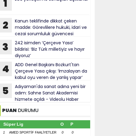
1
Kanun teklifinde dikkat çeken
2
madde: Görevlilere hukuki, idari ve
cezai sorumluluk güvencesi
242 isimden ‘Çerçeve Yasa’
3
bildirisi: ‘Biz Türk milletiyiz ve hayır
diyoruz’
ADD Genel Başkanı Bozkurt'tan
4
Çerçeve Yasa çıkışı: ‘İmzalayan da
kabul oyu veren de yanlış yapar’
Adıyaman'da sanat adına yeni bir
5
adım: Sahne Sanat Akademisi
hizmete açıldı - Videolu Haber
PUAN
DURUMU
Süper Lig
O
P
1
AMED SPORTİF FAALİYETLER
0
0