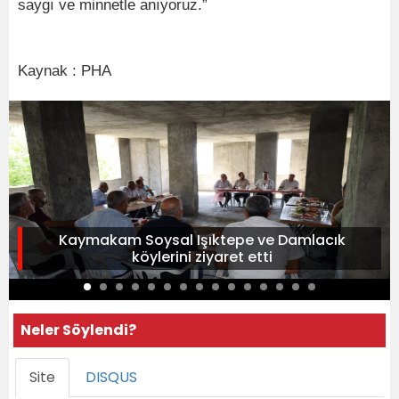
saygı ve minnetle anıyoruz.”
Kaynak : PHA
Kaymakam Soysal Işıktepe ve Damlacık
köylerini ziyaret etti
Neler Söylendi?
Site
DISQUS