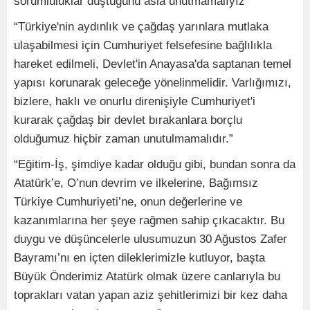
sorumluluklar düştüğünü asla unutmamalıyız”
“Türkiye'nin aydınlık ve çağdaş yarınlara mutlaka
ulaşabilmesi için Cumhuriyet felsefesine bağlılıkla
hareket edilmeli, Devlet'in Anayasa'da saptanan temel
yapısı korunarak geleceğe yönelinmelidir. Varlığımızı,
bizlere, haklı ve onurlu direnişiyle Cumhuriyet'i
kurarak çağdaş bir devlet bırakanlara borçlu
olduğumuz hiçbir zaman unutulmamalıdır.”
“Eğitim-İş, şimdiye kadar olduğu gibi, bundan sonra da
Atatürk’e, O’nun devrim ve ilkelerine, Bağımsız
Türkiye Cumhuriyeti’ne, onun değerlerine ve
kazanımlarına her şeye rağmen sahip çıkacaktır. Bu
duygu ve düşüncelerle ulusumuzun 30 Ağustos Zafer
Bayramı’nı en içten dileklerimizle kutluyor, başta
Büyük Önderimiz Atatürk olmak üzere canlarıyla bu
toprakları vatan yapan aziz şehitlerimizi bir kez daha