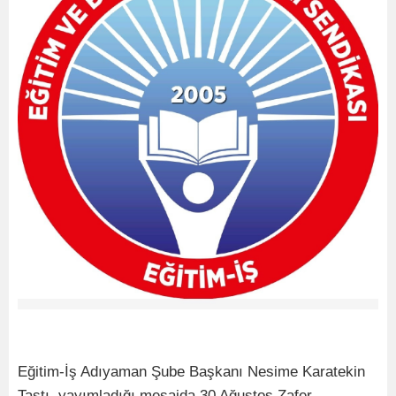
Eğitim-İş Adıyaman Şube Başkanı Nesime Karatekin
Taştı, yayımladığı mesajda 30 Ağustos Zafer