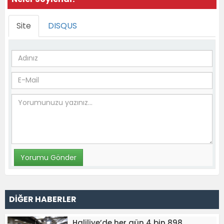
Site
DISQUS
DİĞER HABERLER
Haliliye’de her gün 4 bin 898