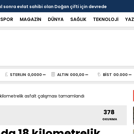
 Fatma Ulubey’den sağlıkta kalite ve denetim
Narincelil
Kamış’a Teş
SPOR
MAGAZİN
DÜNYA
SAĞLIK
TEKNOLOJİ
YAZ
STERLIN
0,0000
ALTIN
000,00
BİST
00.000
8 kilometrelik asfalt çalışması tamamlandı
378
OKUNMA
nda 18 kilometrelik