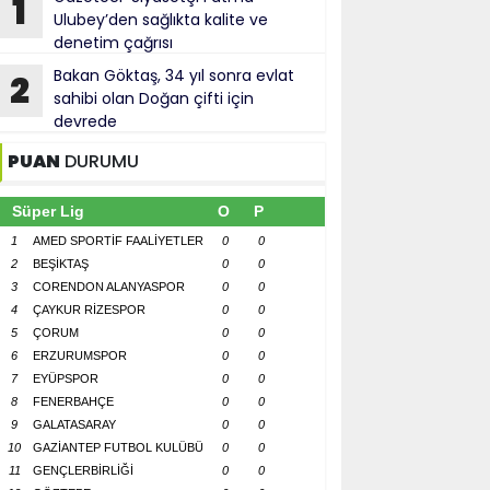
1
Ulubey’den sağlıkta kalite ve
denetim çağrısı
Bakan Göktaş, 34 yıl sonra evlat
2
sahibi olan Doğan çifti için
devrede
PUAN
DURUMU
Süper Lig
O
P
1
AMED SPORTİF FAALİYETLER
0
0
2
BEŞİKTAŞ
0
0
3
CORENDON ALANYASPOR
0
0
4
ÇAYKUR RİZESPOR
0
0
5
ÇORUM
0
0
6
ERZURUMSPOR
0
0
7
EYÜPSPOR
0
0
8
FENERBAHÇE
0
0
9
GALATASARAY
0
0
10
GAZİANTEP FUTBOL KULÜBÜ
0
0
11
GENÇLERBİRLİĞİ
0
0