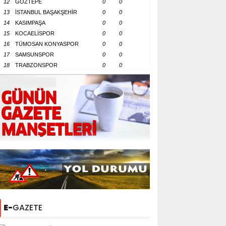
12
GÖZTEPE
0
0
13
İSTANBUL BAŞAKŞEHİR
0
0
14
KASIMPAŞA
0
0
15
KOCAELİSPOR
0
0
16
TÜMOSAN KONYASPOR
0
0
17
SAMSUNSPOR
0
0
18
TRABZONSPOR
0
0
E-
GAZETE