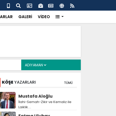
er Derneği’nden Gazete Kahta İmtiyaz Sahibi Mustafa
Şan
ekkür Plaketi.
Get
ARLAR
GALERİ
VİDEO
KÖŞE
YAZARLARI
TÜMÜ
Mustafa Aloğlu
İlahi-Semah-Zikir ve Kemaliz ile
Laiklik….
Fatma Ulubay