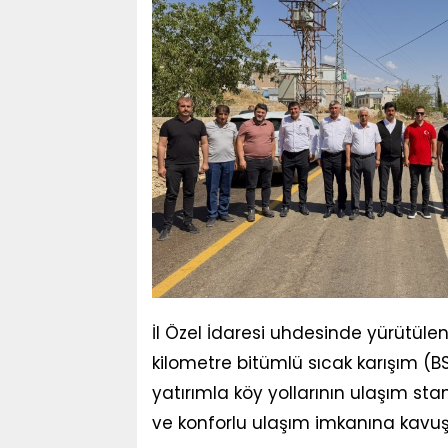
İl Özel İdaresi uhdesinde yürütü
kilometre bitümlü sıcak karışım (BS
yatırımla köy yollarının ulaşım sta
ve konforlu ulaşım imkanına kavu