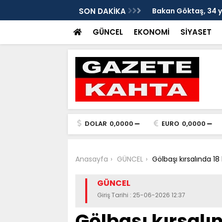
evlat sahibi olan Doğan çifti için devrede
SON DAKİKA
Gazeteci-Siyasetçi
çağrısı
GÜNCEL
EKONOMİ
SİYASET
DOLAR
0,0000
EURO
0,0000
Anasayfa
GÜNCEL
Gölbaşı kırsalında 1
GÜNCEL
Giriş Tarihi : 25-06-2026 12:37
Gölbaşı kırsalı