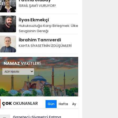
İSRAİL ŞAM'I VURUYOR!
İlyas Ekmekçi
Hukuksuzluğa Karşı Birleşmek: Ülke
Sevgisinin Gereği
İbrahim Tanrıverdi
KAHTA SİYASETİNİN İZDÜŞÜMLERİ
NAMAZ
VAKİTLERİ
ÇOK
OKUNANLAR
Gün
Hafta
Ay
Gazeteci-Siyasetçi Fatma