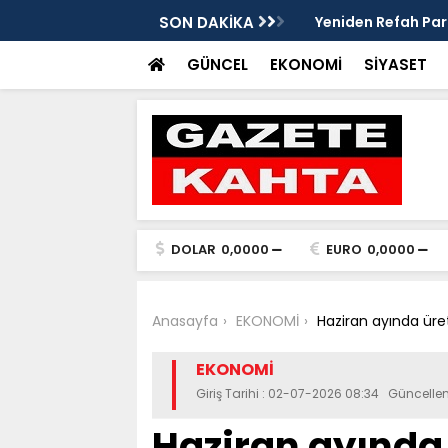
eleri ve mendil çocukları alarm veriyor
SON DAKİKA
Yeniden Refah Parti
ders olsun'
GÜNCEL
EKONOMİ
SİYASET
DOLAR
0,0000
EURO
0,0000
Anasayfa
EKONOMİ
Haziran ayında üret
EKONOMİ
Giriş Tarihi : 02-07-2026 08:34 Güncell
Haziran ayında 