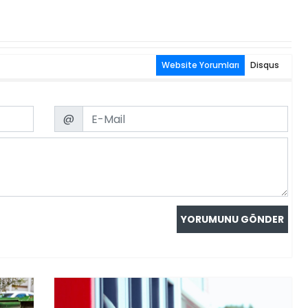
Website Yorumları
Disqus
Email
@