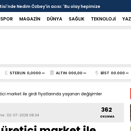
si'nde Nedim Özbey'in acısı: 'Bu olay hepimize
Kozağaç An
projesinde 
SPOR
MAGAZİN
DÜNYA
SAĞLIK
TEKNOLOJİ
YAZ
STERLIN
0,0000
ALTIN
000,00
BİST
00.000
ici market ile girdi fiyatlarında yaşanan değişimler
362
eme : 02-07-2026 08:34
OKUNMA
üretici market ile