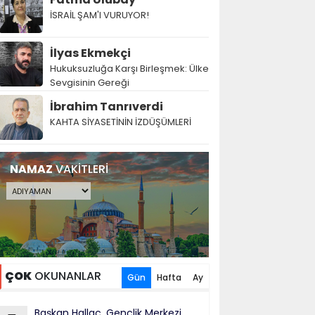
İSRAİL ŞAM'I VURUYOR!
İlyas Ekmekçi
Hukuksuzluğa Karşı Birleşmek: Ülke
Sevgisinin Gereği
İbrahim Tanrıverdi
KAHTA SİYASETİNİN İZDÜŞÜMLERİ
NAMAZ
VAKİTLERİ
ÇOK
OKUNANLAR
Gün
Hafta
Ay
Başkan Hallaç, Gençlik Merkezi