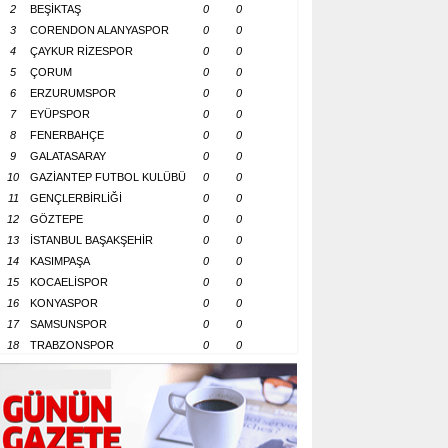
2
BEŞİKTAŞ
0
0
3
CORENDON ALANYASPOR
0
0
4
ÇAYKUR RİZESPOR
0
0
5
ÇORUM
0
0
6
ERZURUMSPOR
0
0
7
EYÜPSPOR
0
0
8
FENERBAHÇE
0
0
9
GALATASARAY
0
0
10
GAZİANTEP FUTBOL KULÜBÜ
0
0
11
GENÇLERBİRLİĞİ
0
0
12
GÖZTEPE
0
0
13
İSTANBUL BAŞAKŞEHİR
0
0
14
KASIMPAŞA
0
0
15
KOCAELİSPOR
0
0
16
KONYASPOR
0
0
17
SAMSUNSPOR
0
0
18
TRABZONSPOR
0
0