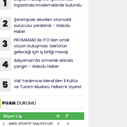
1
inşaatında incelemelerde bulundu
Şarampole devrilen otomobil
2
sürücüsü yaralandı - Videolu
Haber
PROMASİAD ile İTO'dan ortak
3
vizyon buluşması: Sektörün
geleceği için iş birliği mesajı
Adıyaman’da ormanlık alanda
4
yangın - Videolu Haber
Vali Yardımcısı Meral’den İl Kültür
5
ve Turizm Müdürü Yelken’e ziyaret
PUAN
DURUMU
Süper Lig
O
P
1
AMED SPORTİF FAALİYETLER
0
0