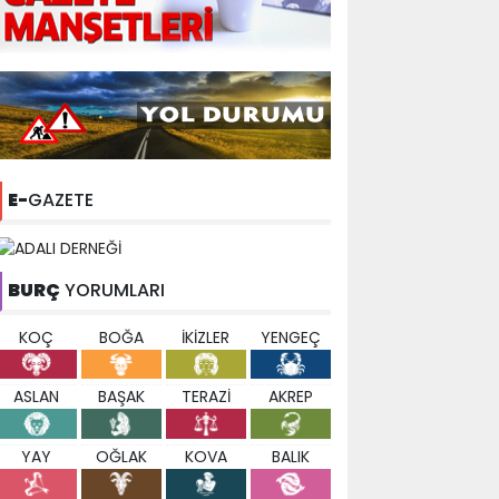
E-
GAZETE
BURÇ
YORUMLARI
KOÇ
BOĞA
İKİZLER
YENGEÇ
ASLAN
BAŞAK
TERAZİ
AKREP
YAY
OĞLAK
KOVA
BALIK