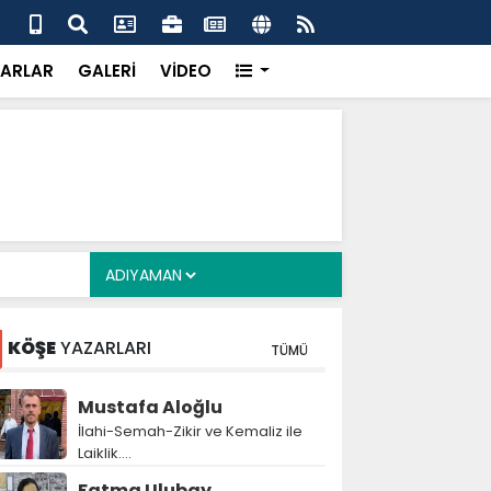
a Deposu devrede: 101 yerleşim birimini kapsayan dev su
Pro
önemli eşik aşıldı
kır
ARLAR
GALERİ
VİDEO
KÖŞE
YAZARLARI
TÜMÜ
Mustafa Aloğlu
İlahi-Semah-Zikir ve Kemaliz ile
Laiklik….
Fatma Ulubay