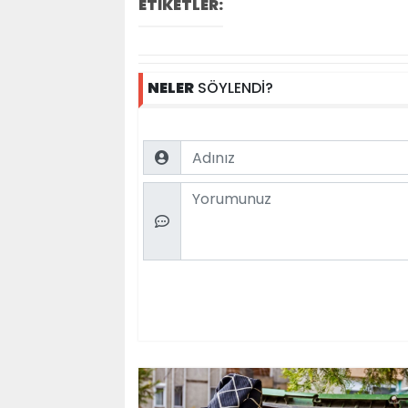
ETİKETLER:
NELER
SÖYLENDİ?
Name
Comment