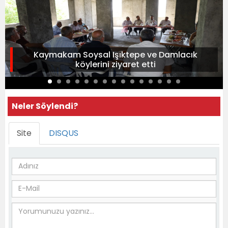
Kaymakam Soysal Işıktepe ve Damlacık
köylerini ziyaret etti
Neler Söylendi?
Site
DISQUS