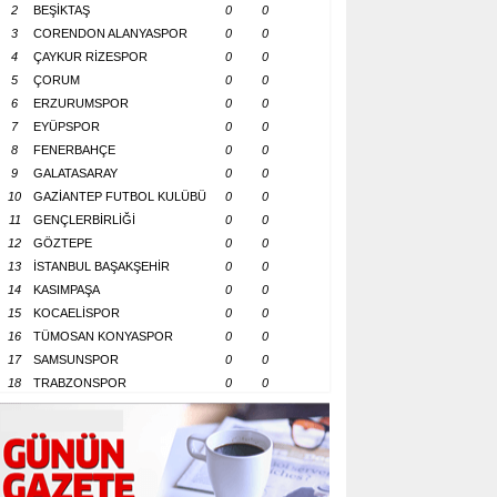
2
BEŞİKTAŞ
0
0
3
CORENDON ALANYASPOR
0
0
4
ÇAYKUR RİZESPOR
0
0
5
ÇORUM
0
0
6
ERZURUMSPOR
0
0
7
EYÜPSPOR
0
0
8
FENERBAHÇE
0
0
9
GALATASARAY
0
0
10
GAZİANTEP FUTBOL KULÜBÜ
0
0
11
GENÇLERBİRLİĞİ
0
0
12
GÖZTEPE
0
0
13
İSTANBUL BAŞAKŞEHİR
0
0
14
KASIMPAŞA
0
0
15
KOCAELİSPOR
0
0
16
TÜMOSAN KONYASPOR
0
0
17
SAMSUNSPOR
0
0
18
TRABZONSPOR
0
0