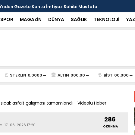
arısı: Güneşten Korunmayı Alışkanlık Haline
Haliliye’de
SPOR
MAGAZİN
DÜNYA
SAĞLIK
TEKNOLOJİ
YAZ
STERLIN
0,0000
ALTIN
000,00
BİST
00.000
eki sıcak asfalt çalışması tamamlandı - Videolu Haber
286
e : 17-06-2026 17:20
OKUNMA