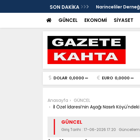
Gazete Kahta İmtiyaz Sahibi Mustafa
SON DAKİKA
Şanlıurfa’da yaz uy
Getirin
GÜNCEL
EKONOMİ
SİYASET
DOLAR
0,0000
EURO
0,0000
Anasayfa
GÜNCEL
İl Özel İdaresi’nin Aşağı Nasırlı Köyü'nd
GÜNCEL
Giriş Tarihi : 17-06-2026 17:20 Güncellem