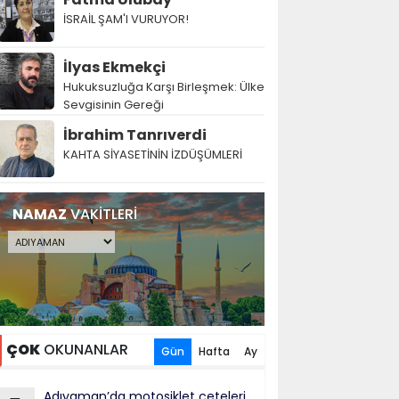
İSRAİL ŞAM'I VURUYOR!
İlyas Ekmekçi
Hukuksuzluğa Karşı Birleşmek: Ülke
Sevgisinin Gereği
İbrahim Tanrıverdi
KAHTA SİYASETİNİN İZDÜŞÜMLERİ
NAMAZ
VAKİTLERİ
ÇOK
OKUNANLAR
Gün
Hafta
Ay
Adıyaman’da motosiklet çeteleri