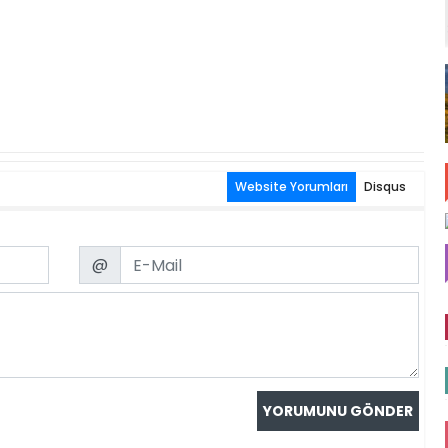
Website Yorumları
Disqus
Email
@