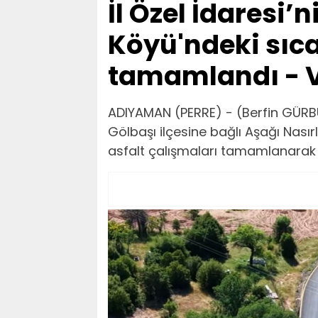
İl Özel İdaresi’n
Köyü'ndeki sıca
tamamlandı - V
ADIYAMAN (PERRE) - (Berfin GÜRBÜ
Gölbaşı ilçesine bağlı Aşağı Nasır
asfalt çalışmaları tamamlanarak 