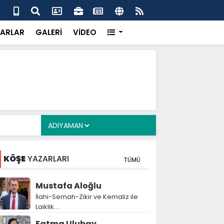
 her gün 4 bin 898 vatandaşa sıcak yemek
Baş
gör
ARLAR
GALERİ
VİDEO
KÖŞE
YAZARLARI
TÜMÜ
Mustafa Aloğlu
İlahi-Semah-Zikir ve Kemaliz ile
Laiklik….
Fatma Ulubay