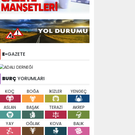
E-
GAZETE
BURÇ
YORUMLARI
KOÇ
BOĞA
İKİZLER
YENGEÇ
ASLAN
BAŞAK
TERAZİ
AKREP
YAY
OĞLAK
KOVA
BALIK