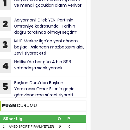
1
ve mendil çocukları alarm veriyor
Adıyamanlı Dilek YENİ Parti’nin
2
Ümraniye kadrosunda: ‘Tarihin
doğru tarafında olmayı seçtim’
MHP Merkez İlçe’de yeni dönem
3
başladı: Aslancan mazbatasını aldı,
Zey’i ziyaret etti
Haliliye’de her gün 4 bin 898
4
vatandaşa sıcak yemek
Başkan Duru’dan Başkan
5
Yardımcısı Ömer Bilen’e geçici
görevlendirme süreci ziyareti
PUAN
DURUMU
Süper Lig
O
P
1
AMED SPORTİF FAALİYETLER
0
0