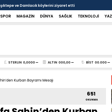
nçlerle bir araya geldi
Bakan Gökta
SPOR
MAGAZİN
DÜNYA
SAĞLIK
TEKNOLOJİ
YAZ
STERLIN
0,0000
ALTIN
000,00
BİST
00.000
hin’den Kurban Bayramı Mesajı
651
OKUNMA
fa Şahin’den Kurban