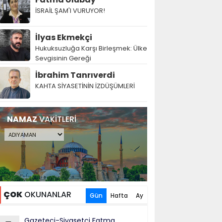
İSRAİL ŞAM'I VURUYOR!
İlyas Ekmekçi
Hukuksuzluğa Karşı Birleşmek: Ülke
Sevgisinin Gereği
İbrahim Tanrıverdi
KAHTA SİYASETİNİN İZDÜŞÜMLERİ
NAMAZ
VAKİTLERİ
ÇOK
OKUNANLAR
Gün
Hafta
Ay
Gazeteci-Siyasetçi Fatma