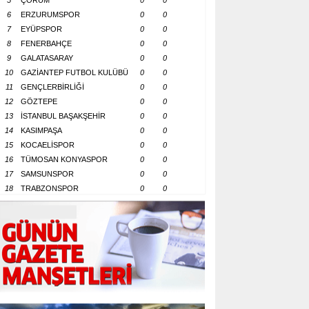
5
ÇORUM
0
0
6
ERZURUMSPOR
0
0
7
EYÜPSPOR
0
0
8
FENERBAHÇE
0
0
9
GALATASARAY
0
0
10
GAZİANTEP FUTBOL KULÜBÜ
0
0
11
GENÇLERBİRLİĞİ
0
0
12
GÖZTEPE
0
0
13
İSTANBUL BAŞAKŞEHİR
0
0
14
KASIMPAŞA
0
0
15
KOCAELİSPOR
0
0
16
TÜMOSAN KONYASPOR
0
0
17
SAMSUNSPOR
0
0
18
TRABZONSPOR
0
0