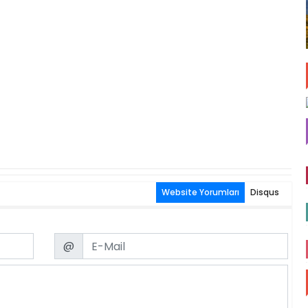
Website Yorumları
Disqus
Email
@