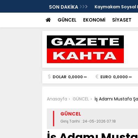
e Damlacık köylerini ziyaret etti
SON DAKİKA
Kaymakam Soysal ge
GÜNCEL
EKONOMİ
SİYASET
DOLAR
0,0000
EURO
0,0000
Anasayfa
GÜNCEL
İş Adamı Mustafa Şa
GÜNCEL
Giriş Tarihi : 24-05-2026 07:18
İş Adamı Musta