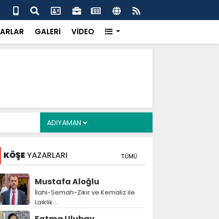
ş, 34 yıl sonra evlat sahibi olan Doğan çifti için devrede
Gaz
çağ
ARLAR
GALERİ
VİDEO
KÖŞE
YAZARLARI
TÜMÜ
Mustafa Aloğlu
İlahi-Semah-Zikir ve Kemaliz ile
Laiklik….
Fatma Ulubay