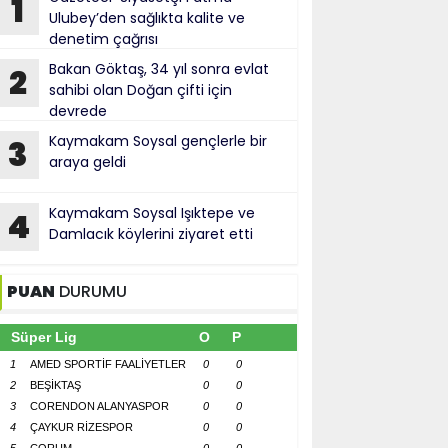
1
Ulubey’den sağlıkta kalite ve
denetim çağrısı
Bakan Göktaş, 34 yıl sonra evlat
2
sahibi olan Doğan çifti için
devrede
Kaymakam Soysal gençlerle bir
3
araya geldi
Kaymakam Soysal Işıktepe ve
4
Damlacık köylerini ziyaret etti
PUAN
DURUMU
Süper Lig
O
P
1
AMED SPORTİF FAALİYETLER
0
0
2
BEŞİKTAŞ
0
0
3
CORENDON ALANYASPOR
0
0
4
ÇAYKUR RİZESPOR
0
0