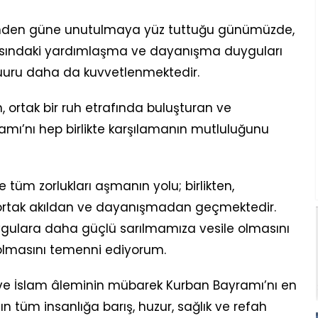
günden güne unutulmaya yüz tuttuğu günümüzde,
asındaki yardımlaşma ve dayanışma duyguları
 şuuru daha da kuvvetlenmektedir.
n, ortak bir ruh etrafında buluşturan ve
mı’nı hep birlikte karşılamanın mutluluğunu
tüm zorlukları aşmanın yolu; birlikten,
, ortak akıldan ve dayanışmadan geçmektedir.
ygulara daha güçlü sarılmamıza vesile olmasını
olmasını temenni ediyorum.
 ve İslam âleminin mübarek Kurban Bayramı’nı en
ın tüm insanlığa barış, huzur, sağlık ve refah