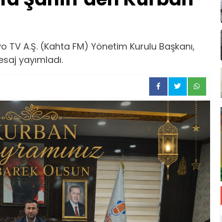
ı
o TV A.Ş. (Kahta FM) Yönetim Kurulu Başkanı,
esaj yayımladı.