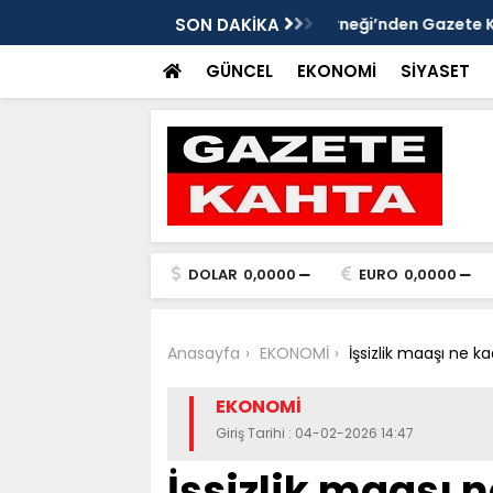
Gazete Kahta İmtiyaz Sahibi Mustafa
SON DAKİKA
Şanlıurfa’da yaz uy
Getirin
GÜNCEL
EKONOMİ
SİYASET
DOLAR
0,0000
EURO
0,0000
Anasayfa
EKONOMİ
İşsizlik maaşı ne k
EKONOMİ
Giriş Tarihi : 04-02-2026 14:47
İşsizlik maaşı 