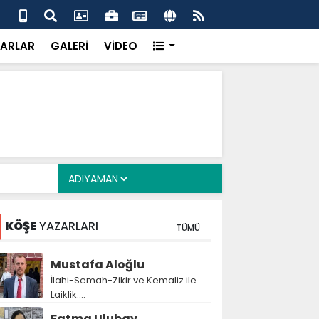
 her gün 4 bin 898 vatandaşa sıcak yemek
Baş
gör
ARLAR
GALERİ
VİDEO
KÖŞE
YAZARLARI
TÜMÜ
Mustafa Aloğlu
İlahi-Semah-Zikir ve Kemaliz ile
Laiklik….
Fatma Ulubay