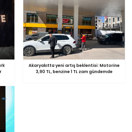
ark
Akaryakıtta yeni artış beklentisi: Motorine
r
3,90 TL, benzine 1 TL zam gündemde