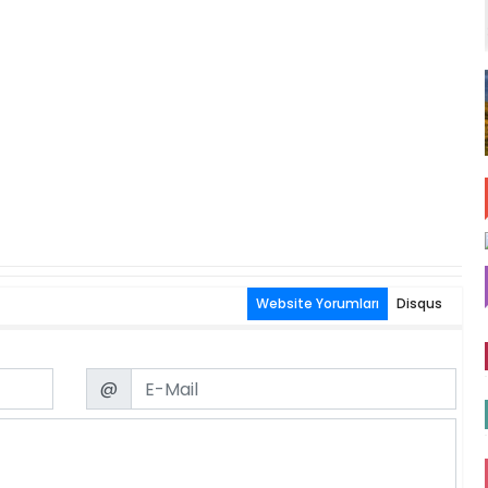
Website Yorumları
Disqus
Email
@