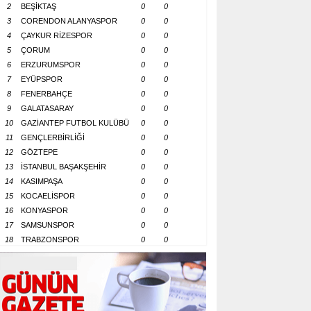
2
BEŞİKTAŞ
0
0
3
CORENDON ALANYASPOR
0
0
4
ÇAYKUR RİZESPOR
0
0
5
ÇORUM
0
0
6
ERZURUMSPOR
0
0
7
EYÜPSPOR
0
0
8
FENERBAHÇE
0
0
9
GALATASARAY
0
0
10
GAZİANTEP FUTBOL KULÜBÜ
0
0
11
GENÇLERBİRLİĞİ
0
0
12
GÖZTEPE
0
0
13
İSTANBUL BAŞAKŞEHİR
0
0
14
KASIMPAŞA
0
0
15
KOCAELİSPOR
0
0
16
KONYASPOR
0
0
17
SAMSUNSPOR
0
0
18
TRABZONSPOR
0
0