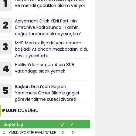
1
ve mendil çocukları alarm veriyor
Adıyamanlı Dilek YENİ Parti’nin
2
Ümraniye kadrosunda: ‘Tarihin
doğru tarafında olmayı seçtim’
MHP Merkez İlçe’de yeni dönem
3
başladı: Aslancan mazbatasını aldı,
Zey’i ziyaret etti
Haliliye’de her gün 4 bin 898
4
vatandaşa sıcak yemek
Başkan Duru’dan Başkan
5
Yardımcısı Ömer Bilen’e geçici
görevlendirme süreci ziyareti
PUAN
DURUMU
Süper Lig
O
P
1
AMED SPORTİF FAALİYETLER
0
0