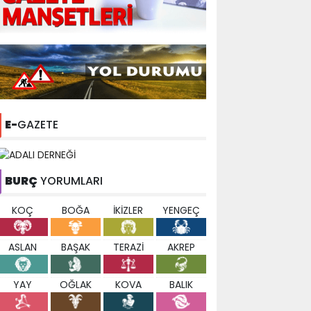
E-
GAZETE
BURÇ
YORUMLARI
KOÇ
BOĞA
İKİZLER
YENGEÇ
ASLAN
BAŞAK
TERAZİ
AKREP
YAY
OĞLAK
KOVA
BALIK