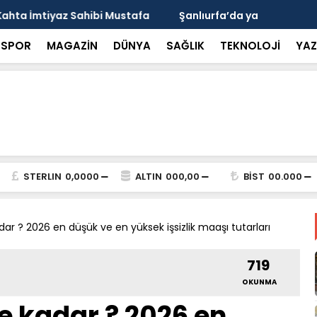
arısı: Güneşten Korunmayı Alışkanlık Haline
Haliliye’de
SPOR
MAGAZİN
DÜNYA
SAĞLIK
TEKNOLOJİ
YAZ
STERLIN
0,0000
ALTIN
000,00
BİST
00.000
adar ? 2026 en düşük ve en yüksek işsizlik maaşı tutarları
719
OKUNMA
ne kadar ? 2026 en