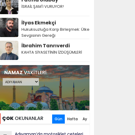
İSRAİL ŞAM'I VURUYOR!
İlyas Ekmekçi
Hukuksuzluğa Karşı Birleşmek: Ülke
Sevgisinin Gereği
İbrahim Tanrıverdi
KAHTA SİYASETİNİN İZDÜŞÜMLERİ
NAMAZ
VAKİTLERİ
ÇOK
OKUNANLAR
Gün
Hafta
Ay
Adıyaman’da motosiklet çeteleri