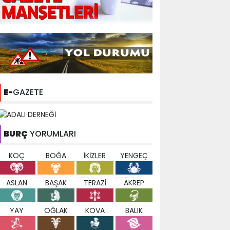
E-
GAZETE
BURÇ
YORUMLARI
KOÇ
BOĞA
İKİZLER
YENGEÇ
ASLAN
BAŞAK
TERAZİ
AKREP
YAY
OĞLAK
KOVA
BALIK