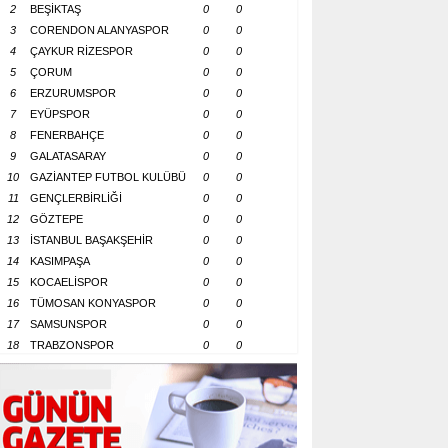
2
BEŞİKTAŞ
0
0
3
CORENDON ALANYASPOR
0
0
4
ÇAYKUR RİZESPOR
0
0
5
ÇORUM
0
0
6
ERZURUMSPOR
0
0
7
EYÜPSPOR
0
0
8
FENERBAHÇE
0
0
9
GALATASARAY
0
0
10
GAZİANTEP FUTBOL KULÜBÜ
0
0
11
GENÇLERBİRLİĞİ
0
0
12
GÖZTEPE
0
0
13
İSTANBUL BAŞAKŞEHİR
0
0
14
KASIMPAŞA
0
0
15
KOCAELİSPOR
0
0
16
TÜMOSAN KONYASPOR
0
0
17
SAMSUNSPOR
0
0
18
TRABZONSPOR
0
0