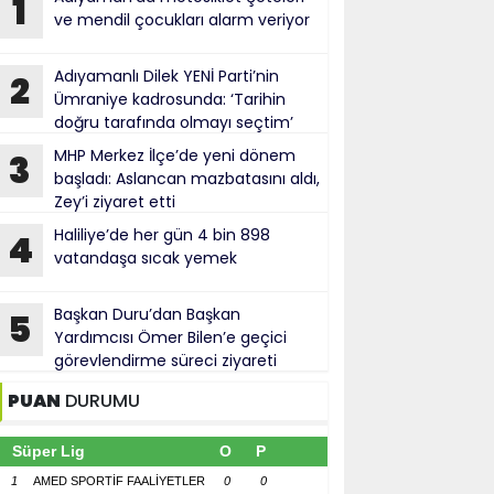
1
ve mendil çocukları alarm veriyor
Adıyamanlı Dilek YENİ Parti’nin
2
Ümraniye kadrosunda: ‘Tarihin
doğru tarafında olmayı seçtim’
MHP Merkez İlçe’de yeni dönem
3
başladı: Aslancan mazbatasını aldı,
Zey’i ziyaret etti
Haliliye’de her gün 4 bin 898
4
vatandaşa sıcak yemek
Başkan Duru’dan Başkan
5
Yardımcısı Ömer Bilen’e geçici
görevlendirme süreci ziyareti
PUAN
DURUMU
Süper Lig
O
P
1
AMED SPORTİF FAALİYETLER
0
0