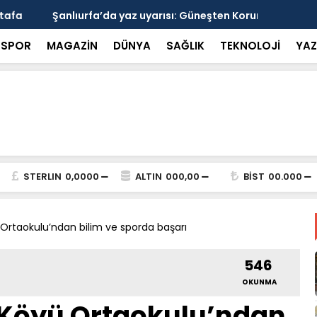
arısı: Güneşten Korunmayı Alışkanlık Haline
Haliliye’de
SPOR
MAGAZİN
DÜNYA
SAĞLIK
TEKNOLOJİ
YAZ
STERLIN
0,0000
ALTIN
000,00
BİST
00.000
 Ortaokulu’ndan bilim ve sporda başarı
546
OKUNMA
 Köyü Ortaokulu’ndan