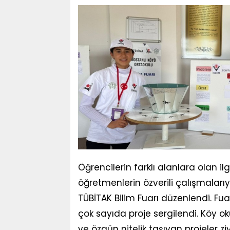
Öğrencilerin farklı alanlara olan i
öğretmenlerin özverili çalışmala
TÜBİTAK Bilim Fuarı düzenlendi. F
çok sayıda proje sergilendi. Köy okul
ve özgün nitelik taşıyan projeler z