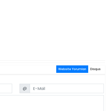
Website Yorumları
Disqus
Email
@