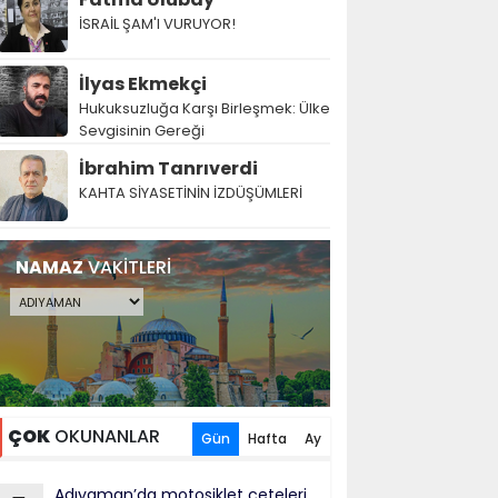
İSRAİL ŞAM'I VURUYOR!
İlyas Ekmekçi
Hukuksuzluğa Karşı Birleşmek: Ülke
Sevgisinin Gereği
İbrahim Tanrıverdi
KAHTA SİYASETİNİN İZDÜŞÜMLERİ
NAMAZ
VAKİTLERİ
ÇOK
OKUNANLAR
Gün
Hafta
Ay
Adıyaman’da motosiklet çeteleri