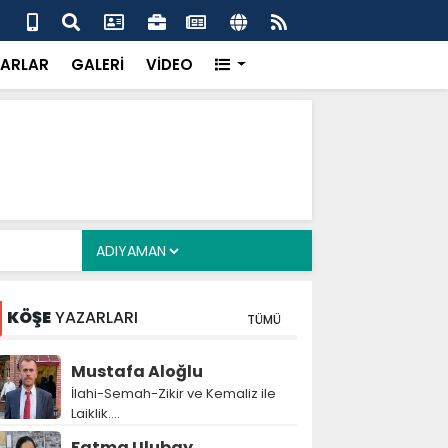
 her gün 4 bin 898 vatandaşa sıcak yemek
Baş
gör
ARLAR
GALERİ
VİDEO
KÖŞE
YAZARLARI
TÜMÜ
Mustafa Aloğlu
İlahi-Semah-Zikir ve Kemaliz ile
Laiklik….
Fatma Ulubay