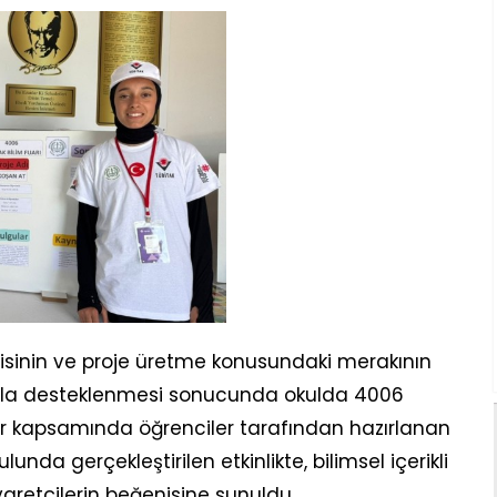
lgisinin ve proje üretme konusundaki merakının
rıyla desteklenmesi sonucunda okulda 4006
uar kapsamında öğrenciler tarafından hazırlanan
unda gerçekleştirilen etkinlikte, bilimsel içerikli
iyaretçilerin beğenisine sunuldu.