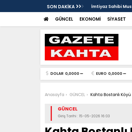
Gazete Kahta İmtiyaz Sahibi Mustafa
SON DAKİKA
Şanlıurfa’da yaz uy
Getirin
GÜNCEL
EKONOMİ
SİYASET
DOLAR
0,0000
EURO
0,0000
Anasayfa
GÜNCEL
Kahta Bostanlı Köyü
GÜNCEL
Giriş Tarihi : 15-05-2026 16:03
Kahta Bostanlı