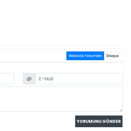
Website Yorumları
Disqus
Email
@