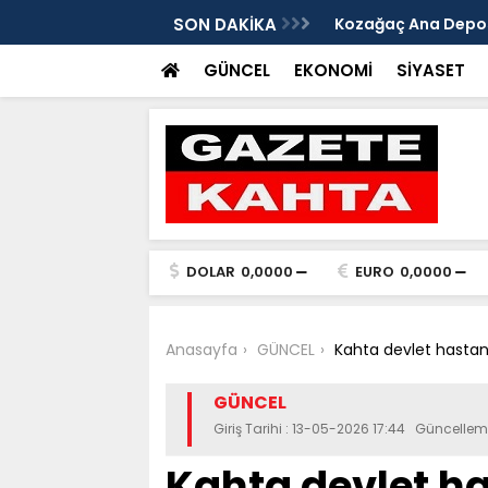
edim Özbey'in acısı: 'Bu olay hepimize
SON DAKİKA
Kozağaç Ana Deposu
projesinde önemli e
GÜNCEL
EKONOMİ
SİYASET
DOLAR
0,0000
EURO
0,0000
Anasayfa
GÜNCEL
Kahta devlet hastan
GÜNCEL
Giriş Tarihi : 13-05-2026 17:44 Güncellem
Kahta devlet h