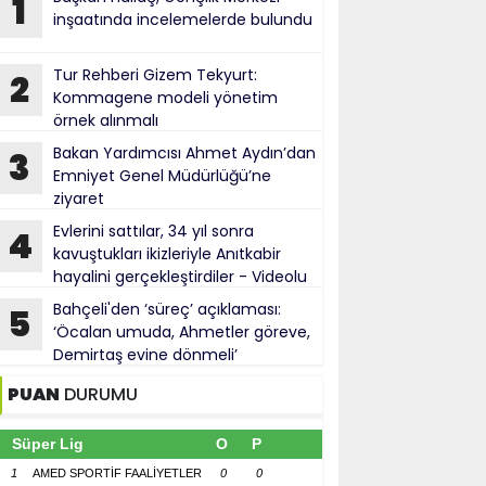
1
inşaatında incelemelerde bulundu
Tur Rehberi Gizem Tekyurt:
2
Kommagene modeli yönetim
örnek alınmalı
Bakan Yardımcısı Ahmet Aydın’dan
3
Emniyet Genel Müdürlüğü’ne
ziyaret
Evlerini sattılar, 34 yıl sonra
4
kavuştukları ikizleriyle Anıtkabir
hayalini gerçekleştirdiler - Videolu
Haber
Bahçeli'den ‘süreç’ açıklaması:
5
‘Öcalan umuda, Ahmetler göreve,
Demirtaş evine dönmeli’
PUAN
DURUMU
Süper Lig
O
P
1
AMED SPORTİF FAALİYETLER
0
0