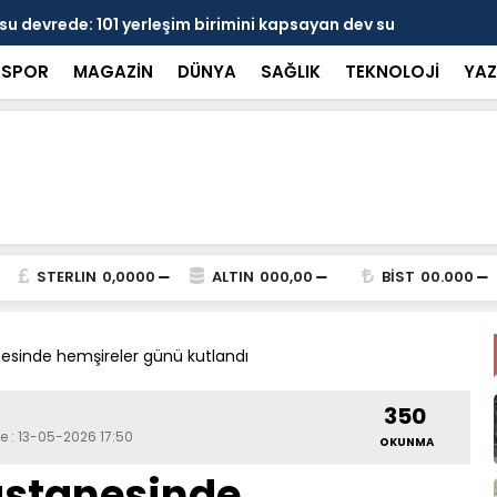
 devrede: 101 yerleşim birimini kapsayan dev su
Prof. Dr. D
şik aşıldı
kırılmayı '
SPOR
MAGAZİN
DÜNYA
SAĞLIK
TEKNOLOJİ
YAZ
STERLIN
0,0000
ALTIN
000,00
BİST
00.000
esinde hemşireler günü kutlandı
350
e : 13-05-2026 17:50
OKUNMA
astanesinde