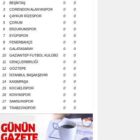
2
BEŞİKTAŞ
0
0
3
CORENDON ALANYASPOR
0
0
4
ÇAYKUR RİZESPOR
0
0
5
ÇORUM
0
0
6
ERZURUMSPOR
0
0
7
EYÜPSPOR
0
0
8
FENERBAHÇE
0
0
9
GALATASARAY
0
0
10
GAZİANTEP FUTBOL KULÜBÜ
0
0
11
GENÇLERBİRLİĞİ
0
0
12
GÖZTEPE
0
0
13
İSTANBUL BAŞAKŞEHİR
0
0
14
KASIMPAŞA
0
0
15
KOCAELİSPOR
0
0
16
KONYASPOR
0
0
17
SAMSUNSPOR
0
0
18
TRABZONSPOR
0
0