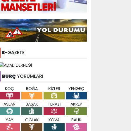
E-
GAZETE
BURÇ
YORUMLARI
KOÇ
BOĞA
İKİZLER
YENGEÇ
ASLAN
BAŞAK
TERAZİ
AKREP
YAY
OĞLAK
KOVA
BALIK