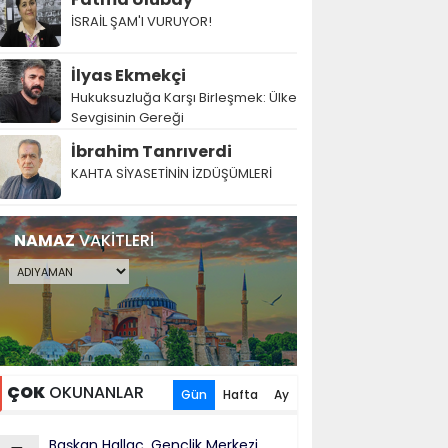
İSRAİL ŞAM'I VURUYOR!
İlyas Ekmekçi
Hukuksuzluğa Karşı Birleşmek: Ülke
Sevgisinin Gereği
İbrahim Tanrıverdi
KAHTA SİYASETİNİN İZDÜŞÜMLERİ
NAMAZ
VAKİTLERİ
ÇOK
OKUNANLAR
Gün
Hafta
Ay
Başkan Hallaç, Gençlik Merkezi