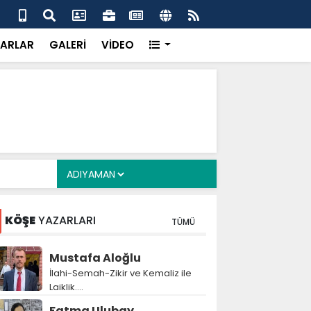
alyan: ‘Fransız Enstitüsü raporu, Adıyaman'daki siyasi
MHP
metroköy' kavramıyla açıklıyor’
yen
ARLAR
GALERİ
VİDEO
KÖŞE
YAZARLARI
TÜMÜ
Mustafa Aloğlu
İlahi-Semah-Zikir ve Kemaliz ile
Laiklik….
Fatma Ulubay