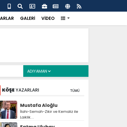
alyan: ‘Fransız Enstitüsü raporu, Adıyaman'daki siyasi
MHP
metroköy' kavramıyla açıklıyor’
yen
ARLAR
GALERİ
VİDEO
KÖŞE
YAZARLARI
TÜMÜ
Mustafa Aloğlu
İlahi-Semah-Zikir ve Kemaliz ile
Laiklik….
Fatma Ulubay