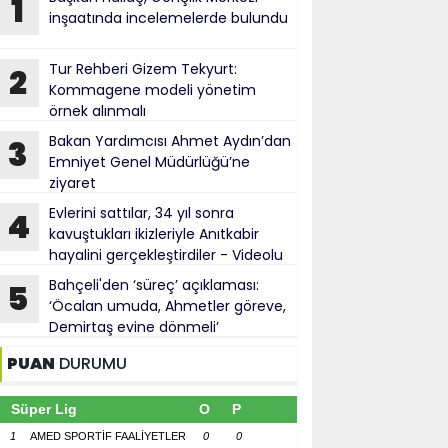
1
inşaatında incelemelerde bulundu
Tur Rehberi Gizem Tekyurt:
2
Kommagene modeli yönetim
örnek alınmalı
Bakan Yardımcısı Ahmet Aydın’dan
3
Emniyet Genel Müdürlüğü’ne
ziyaret
Evlerini sattılar, 34 yıl sonra
4
kavuştukları ikizleriyle Anıtkabir
hayalini gerçekleştirdiler - Videolu
Haber
Bahçeli'den ‘süreç’ açıklaması:
5
‘Öcalan umuda, Ahmetler göreve,
Demirtaş evine dönmeli’
PUAN
DURUMU
Süper Lig
O
P
1
AMED SPORTİF FAALİYETLER
0
0