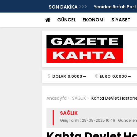
edim Özbey'in acısı: 'Bu olay hepimize
SON DAKİKA
Kozağaç Ana Deposu
projesinde önemli e
GÜNCEL
EKONOMİ
SİYASET
DOLAR
0,0000
EURO
0,0000
Anasayfa
SAĞLIK
Kahta Devlet Hastanes
SAĞLIK
Giriş Tarihi : 29-08-2025 10:48 Güncelle
Kahta Devlet Ha