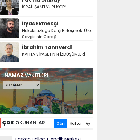
İSRAİL ŞAM'I VURUYOR!
İlyas Ekmekçi
Hukuksuzluğa Karşı Birleşmek: Ülke
Sevgisinin Gereği
İbrahim Tanrıverdi
KAHTA SİYASETİNİN İZDÜŞÜMLERİ
NAMAZ
VAKİTLERİ
ÇOK
OKUNANLAR
Gün
Hafta
Ay
Başkan Hallaç, Gençlik Merkezi