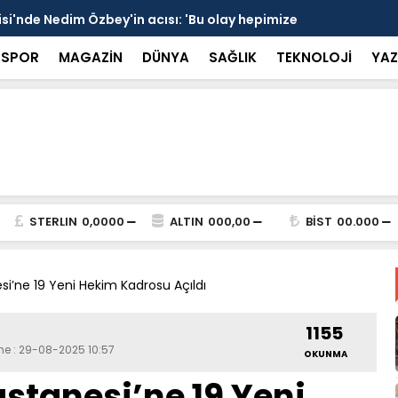
 devrede: 101 yerleşim birimini kapsayan dev su
Prof. Dr. D
şik aşıldı
kırılmayı '
SPOR
MAGAZİN
DÜNYA
SAĞLIK
TEKNOLOJİ
YAZ
STERLIN
0,0000
ALTIN
000,00
BİST
00.000
i’ne 19 Yeni Hekim Kadrosu Açıldı
1155
me : 29-08-2025 10:57
OKUNMA
stanesi’ne 19 Yeni