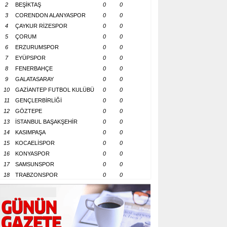
2
BEŞİKTAŞ
0
0
3
CORENDON ALANYASPOR
0
0
4
ÇAYKUR RİZESPOR
0
0
5
ÇORUM
0
0
6
ERZURUMSPOR
0
0
7
EYÜPSPOR
0
0
8
FENERBAHÇE
0
0
9
GALATASARAY
0
0
10
GAZİANTEP FUTBOL KULÜBÜ
0
0
11
GENÇLERBİRLİĞİ
0
0
12
GÖZTEPE
0
0
13
İSTANBUL BAŞAKŞEHİR
0
0
14
KASIMPAŞA
0
0
15
KOCAELİSPOR
0
0
16
KONYASPOR
0
0
17
SAMSUNSPOR
0
0
18
TRABZONSPOR
0
0