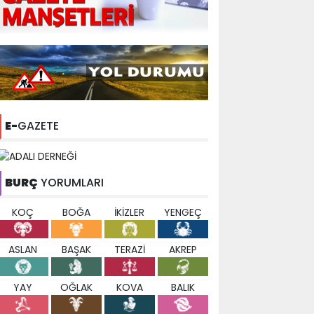
E-
GAZETE
BURÇ
YORUMLARI
KOÇ
BOĞA
İKİZLER
YENGEÇ
ASLAN
BAŞAK
TERAZİ
AKREP
YAY
OĞLAK
KOVA
BALIK