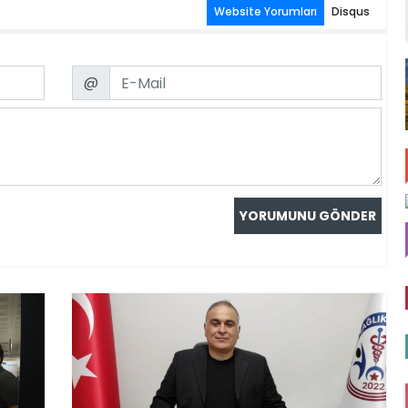
Website Yorumları
Disqus
Email
@