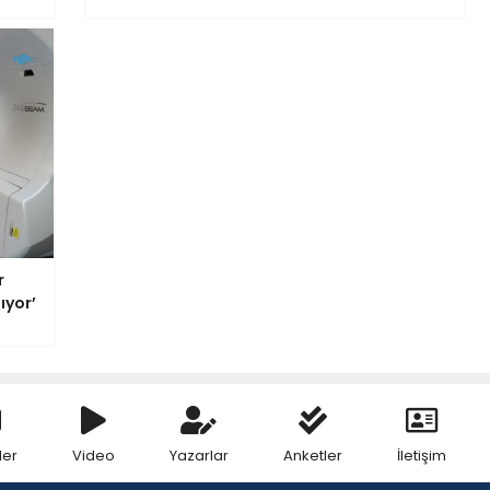
r
ıyor’
ler
Video
Yazarlar
Anketler
İletişim