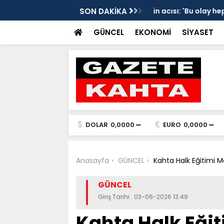
edim Özbey'in acısı: 'Bu olay hepimize
SON DAKİKA
Kozağaç Ana Deposu
projesinde önemli e
GÜNCEL
EKONOMİ
SİYASET
DOLAR
0,0000
EURO
0,0000
Anasayfa
GÜNCEL
Kahta Halk Eğitimi Me
GÜNCEL
Giriş Tarihi : 03-06-2026 13:49
Kahta Halk Eğit