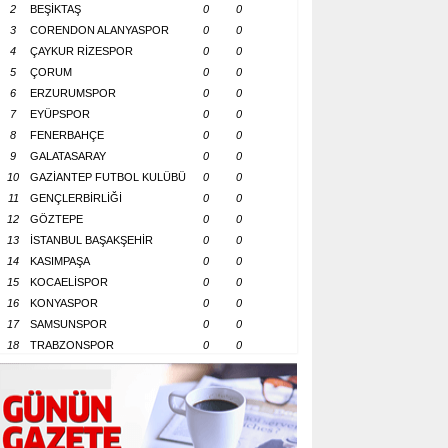
2
BEŞİKTAŞ
0
0
3
CORENDON ALANYASPOR
0
0
4
ÇAYKUR RİZESPOR
0
0
5
ÇORUM
0
0
6
ERZURUMSPOR
0
0
7
EYÜPSPOR
0
0
8
FENERBAHÇE
0
0
9
GALATASARAY
0
0
10
GAZİANTEP FUTBOL KULÜBÜ
0
0
11
GENÇLERBİRLİĞİ
0
0
12
GÖZTEPE
0
0
13
İSTANBUL BAŞAKŞEHİR
0
0
14
KASIMPAŞA
0
0
15
KOCAELİSPOR
0
0
16
KONYASPOR
0
0
17
SAMSUNSPOR
0
0
18
TRABZONSPOR
0
0