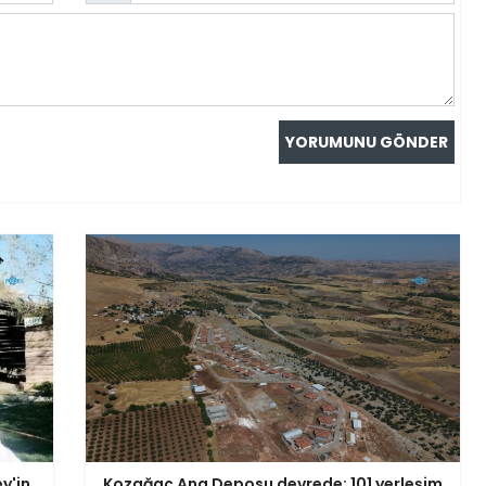
y'in
Kozağaç Ana Deposu devrede: 101 yerleşim