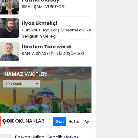
İSRAİL ŞAM'I VURUYOR!
İlyas Ekmekçi
Hukuksuzluğa Karşı Birleşmek: Ülke
Sevgisinin Gereği
İbrahim Tanrıverdi
KAHTA SİYASETİNİN İZDÜŞÜMLERİ
NAMAZ
VAKİTLERİ
ÇOK
OKUNANLAR
Gün
Hafta
Ay
Başkan Hallaç, Gençlik Merkezi