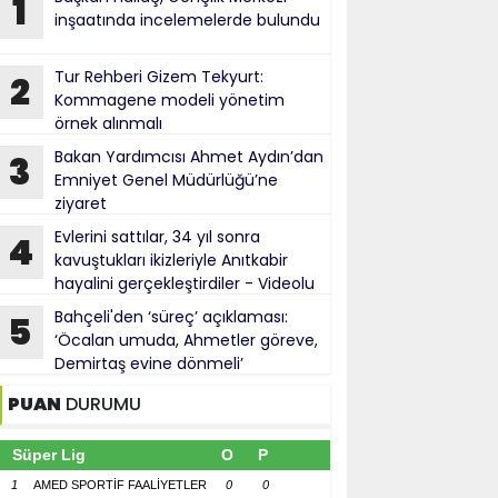
1
inşaatında incelemelerde bulundu
Tur Rehberi Gizem Tekyurt:
2
Kommagene modeli yönetim
örnek alınmalı
Bakan Yardımcısı Ahmet Aydın’dan
3
Emniyet Genel Müdürlüğü’ne
ziyaret
Evlerini sattılar, 34 yıl sonra
4
kavuştukları ikizleriyle Anıtkabir
hayalini gerçekleştirdiler - Videolu
Haber
Bahçeli'den ‘süreç’ açıklaması:
5
‘Öcalan umuda, Ahmetler göreve,
Demirtaş evine dönmeli’
PUAN
DURUMU
Süper Lig
O
P
1
AMED SPORTİF FAALİYETLER
0
0