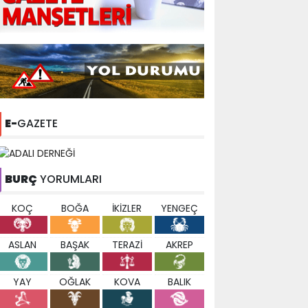
E-
GAZETE
BURÇ
YORUMLARI
KOÇ
BOĞA
İKİZLER
YENGEÇ
ASLAN
BAŞAK
TERAZİ
AKREP
YAY
OĞLAK
KOVA
BALIK