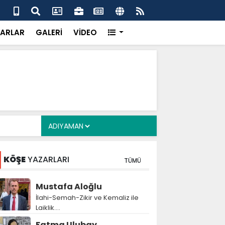
alyan: ‘Fransız Enstitüsü raporu, Adıyaman'daki siyasi
MHP
metroköy' kavramıyla açıklıyor’
yen
ARLAR
GALERİ
VİDEO
KÖŞE
YAZARLARI
TÜMÜ
Mustafa Aloğlu
İlahi-Semah-Zikir ve Kemaliz ile
Laiklik….
Fatma Ulubay