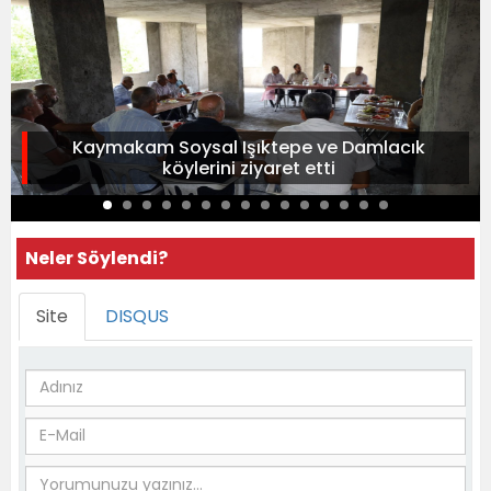
Kaymakam Soysal Işıktepe ve Damlacık
köylerini ziyaret etti
Neler Söylendi?
Site
DISQUS