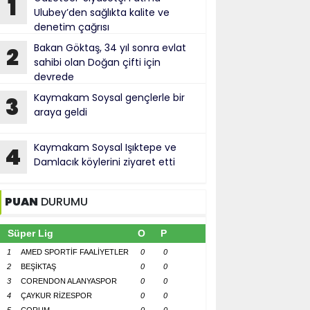
1
Ulubey’den sağlıkta kalite ve
denetim çağrısı
Bakan Göktaş, 34 yıl sonra evlat
2
sahibi olan Doğan çifti için
devrede
Kaymakam Soysal gençlerle bir
3
araya geldi
Kaymakam Soysal Işıktepe ve
4
Damlacık köylerini ziyaret etti
PUAN
DURUMU
Süper Lig
O
P
1
AMED SPORTİF FAALİYETLER
0
0
2
BEŞİKTAŞ
0
0
3
CORENDON ALANYASPOR
0
0
4
ÇAYKUR RİZESPOR
0
0