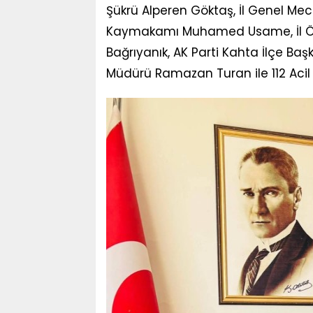
Şükrü Alperen Göktaş, İl Genel Me
Kaymakamı Muhamed Usame, İl Özel
Bağrıyanık, AK Parti Kahta İlçe Baş
Müdürü Ramazan Turan ile 112 Acil 