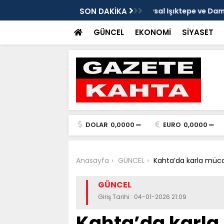
e Damlacık köylerini ziyaret etti
SON DAKİKA
Kaymakam Soysal ge
GÜNCEL
EKONOMİ
SİYASET
DOLAR
0,0000
EURO
0,0000
Anasayfa
GÜNCEL
Kahta’da karla müca
GÜNCEL
Giriş Tarihi : 04-01-2026 21:09
Kahta’da karla