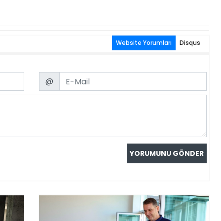
Website Yorumları
Disqus
Email
@