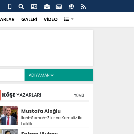
ş, 34 yıl sonra evlat sahibi olan Doğan çifti için devrede
Gaz
çağ
ARLAR
GALERİ
VİDEO
KÖŞE
YAZARLARI
TÜMÜ
Mustafa Aloğlu
İlahi-Semah-Zikir ve Kemaliz ile
Laiklik….
Fatma Ulubay