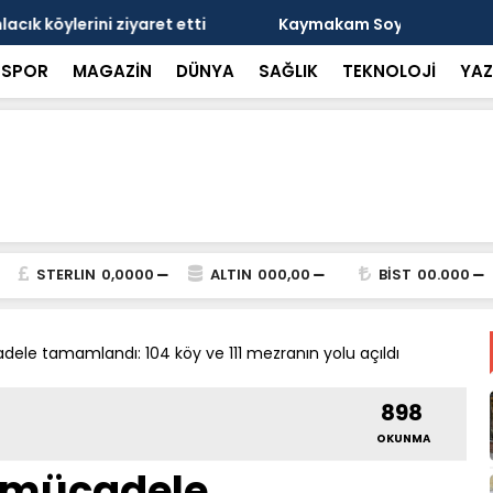
nçlerle bir araya geldi
Bakan Gökta
SPOR
MAGAZİN
DÜNYA
SAĞLIK
TEKNOLOJİ
YAZ
STERLIN
0,0000
ALTIN
000,00
BİST
00.000
dele tamamlandı: 104 köy ve 111 mezranın yolu açıldı
898
OKUNMA
 mücadele