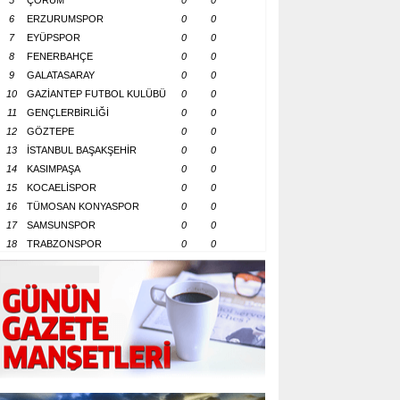
5
ÇORUM
0
0
6
ERZURUMSPOR
0
0
7
EYÜPSPOR
0
0
8
FENERBAHÇE
0
0
9
GALATASARAY
0
0
10
GAZİANTEP FUTBOL KULÜBÜ
0
0
11
GENÇLERBİRLİĞİ
0
0
12
GÖZTEPE
0
0
13
İSTANBUL BAŞAKŞEHİR
0
0
14
KASIMPAŞA
0
0
15
KOCAELİSPOR
0
0
16
TÜMOSAN KONYASPOR
0
0
17
SAMSUNSPOR
0
0
18
TRABZONSPOR
0
0