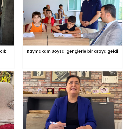
cık
Kaymakam Soysal gençlerle bir araya geldi