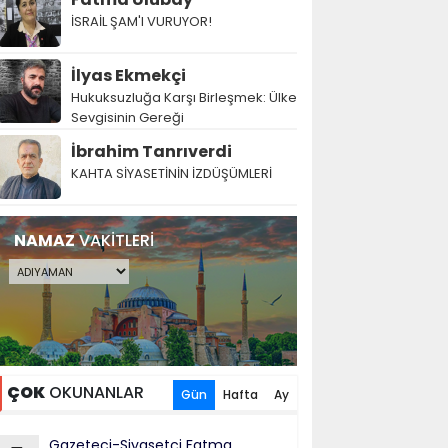
İSRAİL ŞAM'I VURUYOR!
İlyas Ekmekçi
Hukuksuzluğa Karşı Birleşmek: Ülke
Sevgisinin Gereği
İbrahim Tanrıverdi
KAHTA SİYASETİNİN İZDÜŞÜMLERİ
NAMAZ
VAKİTLERİ
ÇOK
OKUNANLAR
Gün
Hafta
Ay
Gazeteci-Siyasetçi Fatma