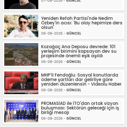
07-08-2026 -
GÜNCEL
Yeniden Refah Partisi'nde Nedim
Özbey'in acısı: 'Bu olay hepimize ders
olsun'
06-08-2026 -
GÜNCEL
Kozağaç Ana Deposu devrede: 101
yerleşim birimini kapsayan dev su
projesinde önemli eşik aşıldı
06-08-2026 -
GÜNCEL
MHP’li Fendoğlu: Sosyal konutlarda
ödeme şartları dar gelirliye göre
yeniden düzenlensin - Videolu Haber
06-08-2026 -
GÜNCEL
PROMASİAD ile İTO'dan ortak vizyon
buluşması: Sektörün geleceği için iş
birliği mesajı
06-08-2026 -
GÜNCEL