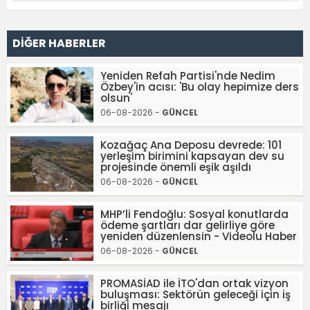
DİĞER HABERLER
Yeniden Refah Partisi'nde Nedim
Özbey'in acısı: 'Bu olay hepimize ders
olsun'
06-08-2026 -
GÜNCEL
Kozağaç Ana Deposu devrede: 101
yerleşim birimini kapsayan dev su
projesinde önemli eşik aşıldı
06-08-2026 -
GÜNCEL
MHP’li Fendoğlu: Sosyal konutlarda
ödeme şartları dar gelirliye göre
yeniden düzenlensin - Videolu Haber
06-08-2026 -
GÜNCEL
PROMASİAD ile İTO'dan ortak vizyon
buluşması: Sektörün geleceği için iş
birliği mesajı