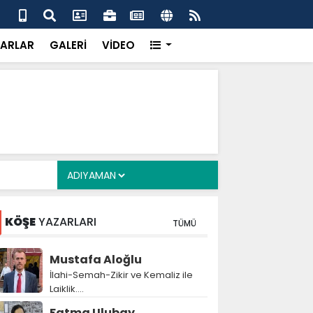
 her gün 4 bin 898 vatandaşa sıcak yemek
Baş
gör
ARLAR
GALERİ
VİDEO
KÖŞE
YAZARLARI
TÜMÜ
Mustafa Aloğlu
İlahi-Semah-Zikir ve Kemaliz ile
Laiklik….
Fatma Ulubay