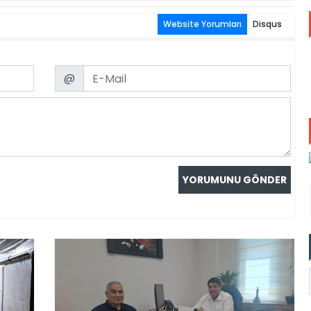
Website Yorumları
Disqus
Email
@