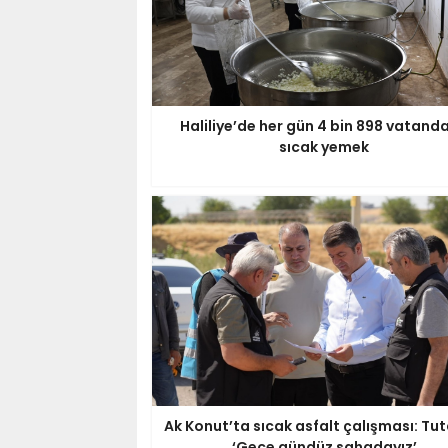
Haliliye’de her gün 4 bin 898 vatand
sıcak yemek
Ak Konut’ta sıcak asfalt çalışması: Tut
‘Gece gündüz sahadayız’