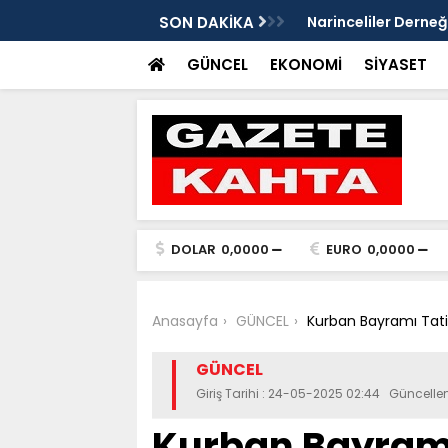
Gazete Kahta İmtiyaz Sahibi Mustafa
SON DAKİKA
Şanlıurfa’da yaz uy
Getirin
GÜNCEL
EKONOMİ
SİYASET
DOLAR
0,0000
EURO
0,0000
Anasayfa
GÜNCEL
Kurban Bayramı Tatil
GÜNCEL
Giriş Tarihi : 24-05-2025 02:44 Güncell
Kurban Bayramı 