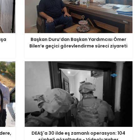
aşa
Başkan Duru’dan Başkan Yardımcısı Ömer
Bilen’e geçici görevlendirme süreci ziyareti
dere,
DEAŞ'a 30 ilde eş zamanlı operasyon: 104
şüpheli gözaltında - Videolu Haber