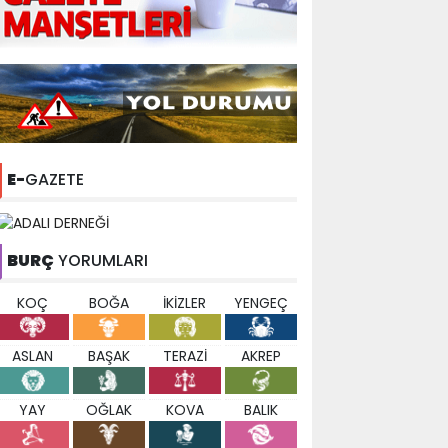
E-
GAZETE
BURÇ
YORUMLARI
KOÇ
BOĞA
İKİZLER
YENGEÇ
ASLAN
BAŞAK
TERAZİ
AKREP
YAY
OĞLAK
KOVA
BALIK