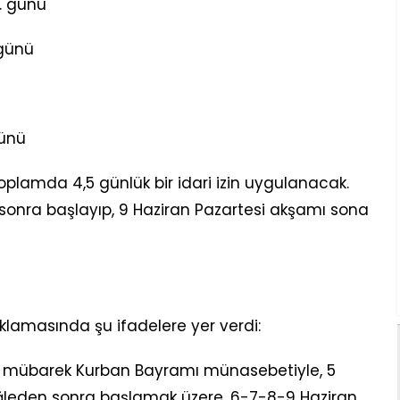
. günü
 günü
günü
plamda 4,5 günlük bir idari izin uygulanacak.
sonra başlayıp, 9 Haziran Pazartesi akşamı sona
ıklamasında şu ifadelere yer verdi:
 mübarek Kurban Bayramı münasebetiyle, 5
ğleden sonra başlamak üzere, 6-7-8-9 Haziran