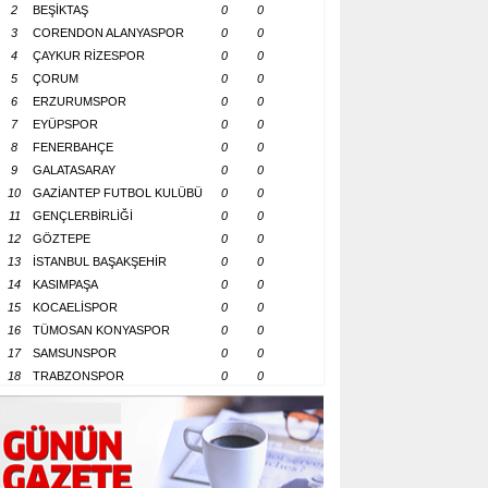
2
BEŞİKTAŞ
0
0
3
CORENDON ALANYASPOR
0
0
4
ÇAYKUR RİZESPOR
0
0
5
ÇORUM
0
0
6
ERZURUMSPOR
0
0
7
EYÜPSPOR
0
0
8
FENERBAHÇE
0
0
9
GALATASARAY
0
0
10
GAZİANTEP FUTBOL KULÜBÜ
0
0
11
GENÇLERBİRLİĞİ
0
0
12
GÖZTEPE
0
0
13
İSTANBUL BAŞAKŞEHİR
0
0
14
KASIMPAŞA
0
0
15
KOCAELİSPOR
0
0
16
TÜMOSAN KONYASPOR
0
0
17
SAMSUNSPOR
0
0
18
TRABZONSPOR
0
0