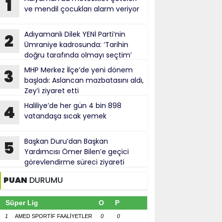
1
ve mendil çocukları alarm veriyor
Adıyamanlı Dilek YENİ Parti’nin
2
Ümraniye kadrosunda: ‘Tarihin
doğru tarafında olmayı seçtim’
MHP Merkez İlçe’de yeni dönem
3
başladı: Aslancan mazbatasını aldı,
Zey’i ziyaret etti
Haliliye’de her gün 4 bin 898
4
vatandaşa sıcak yemek
Başkan Duru’dan Başkan
5
Yardımcısı Ömer Bilen’e geçici
görevlendirme süreci ziyareti
PUAN
DURUMU
Süper Lig
O
P
1
AMED SPORTİF FAALİYETLER
0
0