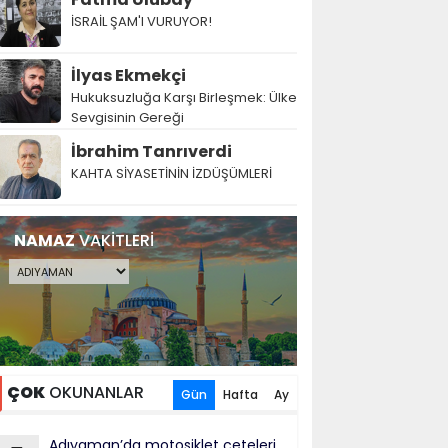
İSRAİL ŞAM'I VURUYOR!
İlyas Ekmekçi
Hukuksuzluğa Karşı Birleşmek: Ülke
Sevgisinin Gereği
İbrahim Tanrıverdi
KAHTA SİYASETİNİN İZDÜŞÜMLERİ
NAMAZ
VAKİTLERİ
ÇOK
OKUNANLAR
Gün
Hafta
Ay
Adıyaman’da motosiklet çeteleri