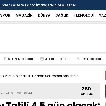
arısı: Güneşten Korunmayı Alışkanlık Haline
Haliliye’de
SPOR
MAGAZİN
DÜNYA
SAĞLIK
TEKNOLOJİ
YAZ
STERLIN
0,0000
ALTIN
000,00
BİST
00.000
i 4,5 gün olacak: 10 Haziran Salı mesai başlangıcı
380
eme : 24-05-2025 02:44
OKUNMA
Tatili 4,5 gün olacak: