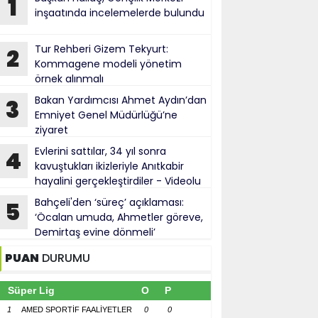
1
inşaatında incelemelerde bulundu
Tur Rehberi Gizem Tekyurt:
2
Kommagene modeli yönetim
örnek alınmalı
Bakan Yardımcısı Ahmet Aydın’dan
3
Emniyet Genel Müdürlüğü’ne
ziyaret
Evlerini sattılar, 34 yıl sonra
4
kavuştukları ikizleriyle Anıtkabir
hayalini gerçekleştirdiler - Videolu
Haber
Bahçeli'den ‘süreç’ açıklaması:
5
‘Öcalan umuda, Ahmetler göreve,
Demirtaş evine dönmeli’
PUAN
DURUMU
Süper Lig
O
P
1
AMED SPORTİF FAALİYETLER
0
0