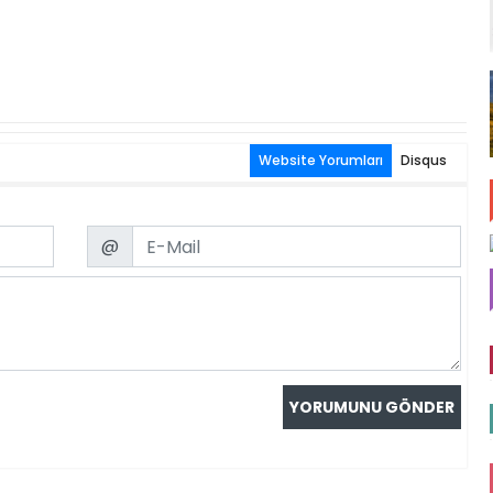
Website Yorumları
Disqus
Email
@