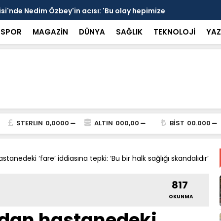
 devrede: 101 yerleşim birimini kapsayan dev su
Prof. Dr. D
şik aşıldı
kırılmayı '
SPOR
MAGAZİN
DÜNYA
SAĞLIK
TEKNOLOJİ
YAZ
STERLIN
0,0000
ALTIN
000,00
BİST
00.000
nedeki ‘fare’ iddiasına tepki: ‘Bu bir halk sağlığı skandalıdır’
817
OKUNMA
dan hastanedeki