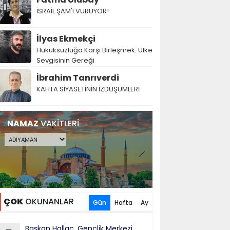
İSRAİL ŞAM'I VURUYOR!
İlyas Ekmekçi
Hukuksuzluğa Karşı Birleşmek: Ülke
Sevgisinin Gereği
İbrahim Tanrıverdi
KAHTA SİYASETİNİN İZDÜŞÜMLERİ
NAMAZ
VAKİTLERİ
ÇOK
OKUNANLAR
Gün
Hafta
Ay
Başkan Hallaç, Gençlik Merkezi