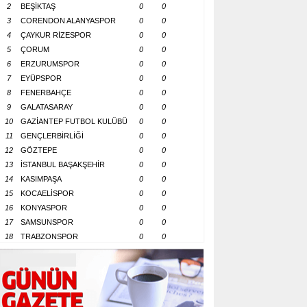
2
BEŞİKTAŞ
0
0
3
CORENDON ALANYASPOR
0
0
4
ÇAYKUR RİZESPOR
0
0
5
ÇORUM
0
0
6
ERZURUMSPOR
0
0
7
EYÜPSPOR
0
0
8
FENERBAHÇE
0
0
9
GALATASARAY
0
0
10
GAZİANTEP FUTBOL KULÜBÜ
0
0
11
GENÇLERBİRLİĞİ
0
0
12
GÖZTEPE
0
0
13
İSTANBUL BAŞAKŞEHİR
0
0
14
KASIMPAŞA
0
0
15
KOCAELİSPOR
0
0
16
KONYASPOR
0
0
17
SAMSUNSPOR
0
0
18
TRABZONSPOR
0
0