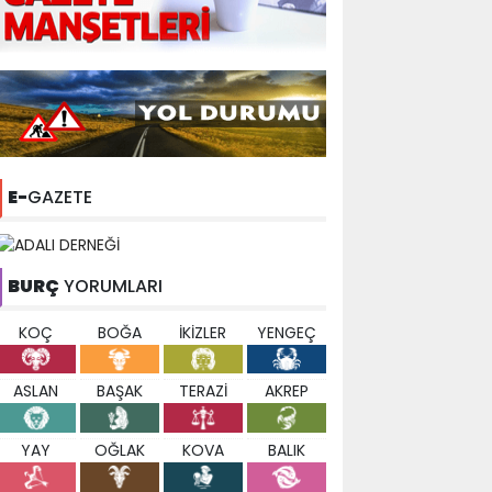
E-
GAZETE
BURÇ
YORUMLARI
KOÇ
BOĞA
İKİZLER
YENGEÇ
ASLAN
BAŞAK
TERAZİ
AKREP
YAY
OĞLAK
KOVA
BALIK