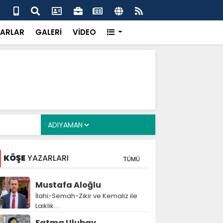
alyan: ‘Fransız Enstitüsü raporu, Adıyaman'daki siyasi
MHP
metroköy' kavramıyla açıklıyor’
yen
ARLAR
GALERİ
VİDEO
KÖŞE
YAZARLARI
TÜMÜ
Mustafa Aloğlu
İlahi-Semah-Zikir ve Kemaliz ile
Laiklik….
Fatma Ulubay