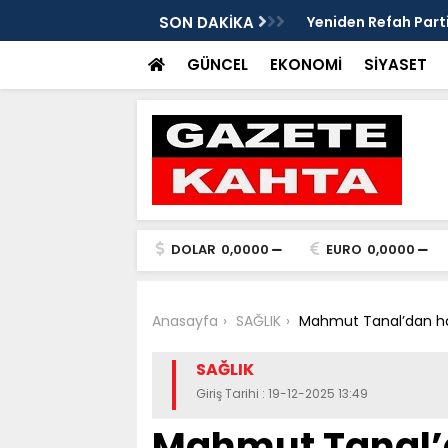
edim Özbey'in acısı: 'Bu olay hepimize
SON DAKİKA
Kozağaç Ana Deposu
projesinde önemli e
GÜNCEL
EKONOMİ
SİYASET
DOLAR
0,0000
EURO
0,0000
Anasayfa
SAĞLIK
Mahmut Tanal’dan hasta
SAĞLIK
Giriş Tarihi : 19-12-2025 13:49
Mahmut Tanal’