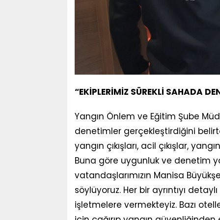
“EKİPLERİMİZ SÜREKLİ SAHADA DE
Yangın Önlem ve Eğitim Şube Müdür
denetimler gerçekleştirdiğini belirt
yangın çıkışları, acil çıkışlar, ya
Buna göre uygunluk ve denetim yaz
vatandaşlarımızın Manisa Büyükşeh
söylüyoruz. Her bir ayrıntıyı detay
işletmelere vermekteyiz. Bazı otell
için çağırıp yangın güvenliğinden 