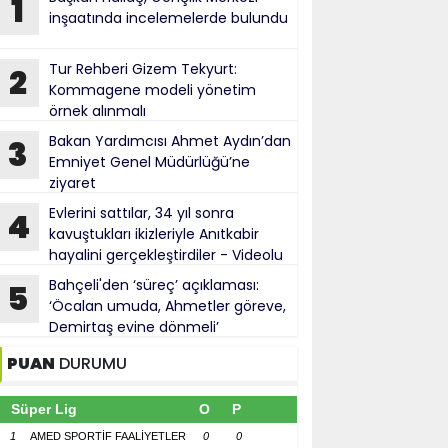
1
inşaatında incelemelerde bulundu
Tur Rehberi Gizem Tekyurt:
2
Kommagene modeli yönetim
örnek alınmalı
Bakan Yardımcısı Ahmet Aydın’dan
3
Emniyet Genel Müdürlüğü’ne
ziyaret
Evlerini sattılar, 34 yıl sonra
4
kavuştukları ikizleriyle Anıtkabir
hayalini gerçekleştirdiler - Videolu
Haber
Bahçeli'den ‘süreç’ açıklaması:
5
‘Öcalan umuda, Ahmetler göreve,
Demirtaş evine dönmeli’
PUAN
DURUMU
Süper Lig
O
P
1
AMED SPORTİF FAALİYETLER
0
0