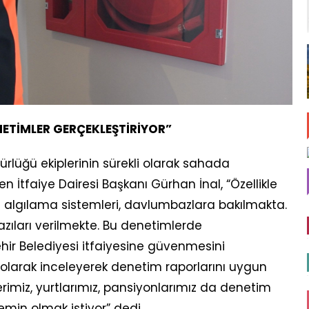
NETİMLER GERÇEKLEŞTİRİYOR”
lüğü ekiplerinin sürekli olarak sahada
en İtfaiye Dairesi Başkanı Gürhan İnal, “Özellikle
ngın algılama sistemleri, davlumbazlara bakılmakta.
ıları verilmekte. Bu denetimlerde
ir Belediyesi itfaiyesine güvenmesini
lı olarak inceleyerek denetim raporlarını uygun
erimiz, yurtlarımız, pansiyonlarımız da denetim
emin olmak istiyor” dedi.