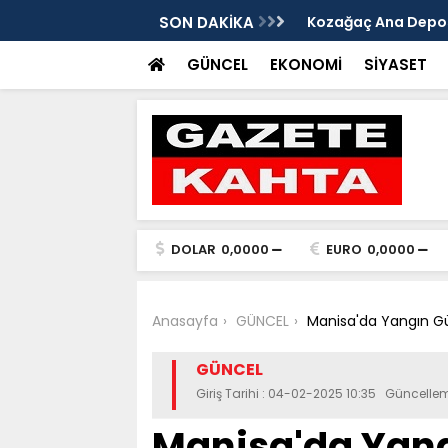
edim Özbey'in acısı: 'Bu olay hepimize
SON DAKİKA
Kozağaç Ana Deposu
projesinde önemli e
GÜNCEL
EKONOMİ
SİYASET
DOLAR
0,0000
EURO
0,0000
Anasayfa
GÜNCEL
Manisa'da Yangın Güv
GÜNCEL
Giriş Tarihi : 04-02-2025 10:35 Güncelle
Manisa'da Yangı