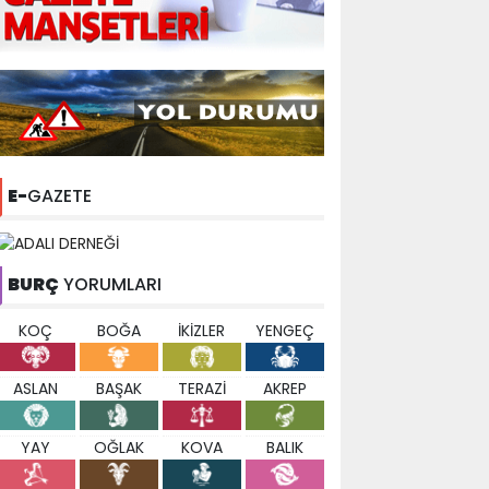
E-
GAZETE
BURÇ
YORUMLARI
KOÇ
BOĞA
İKİZLER
YENGEÇ
ASLAN
BAŞAK
TERAZİ
AKREP
YAY
OĞLAK
KOVA
BALIK