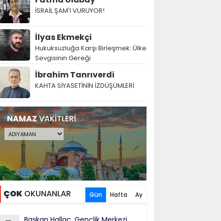
İSRAİL ŞAM'I VURUYOR!
İlyas Ekmekçi
Hukuksuzluğa Karşı Birleşmek: Ülke
Sevgisinin Gereği
İbrahim Tanrıverdi
KAHTA SİYASETİNİN İZDÜŞÜMLERİ
NAMAZ
VAKİTLERİ
ÇOK
OKUNANLAR
Gün
Hafta
Ay
Başkan Hallaç, Gençlik Merkezi