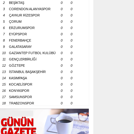
2
BEŞİKTAŞ
0
0
3
CORENDON ALANYASPOR
0
0
4
ÇAYKUR RİZESPOR
0
0
5
ÇORUM
0
0
6
ERZURUMSPOR
0
0
7
EYÜPSPOR
0
0
8
FENERBAHÇE
0
0
9
GALATASARAY
0
0
10
GAZİANTEP FUTBOL KULÜBÜ
0
0
11
GENÇLERBİRLİĞİ
0
0
12
GÖZTEPE
0
0
13
İSTANBUL BAŞAKŞEHİR
0
0
14
KASIMPAŞA
0
0
15
KOCAELİSPOR
0
0
16
KONYASPOR
0
0
17
SAMSUNSPOR
0
0
18
TRABZONSPOR
0
0