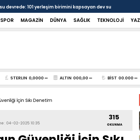
 devrede: 101 yerleşim birimini kapsayan dev su
Prof. Dr. D
şik aşıldı
kırılmayı '
SPOR
MAGAZİN
DÜNYA
SAĞLIK
TEKNOLOJİ
YAZ
STERLIN
0,0000
ALTIN
000,00
BİST
00.000
enliği İçin Sıkı Denetim
315
me : 04-02-2025 10:35
OKUNMA
n Güvenliği İçin Sıkı