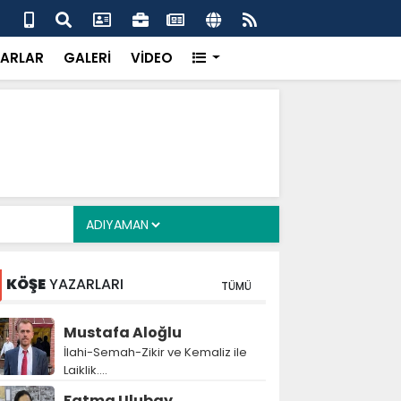
alyan: ‘Fransız Enstitüsü raporu, Adıyaman'daki siyasi
MHP
metroköy' kavramıyla açıklıyor’
yen
ARLAR
GALERİ
VİDEO
KÖŞE
YAZARLARI
TÜMÜ
Mustafa Aloğlu
İlahi-Semah-Zikir ve Kemaliz ile
Laiklik….
Fatma Ulubay