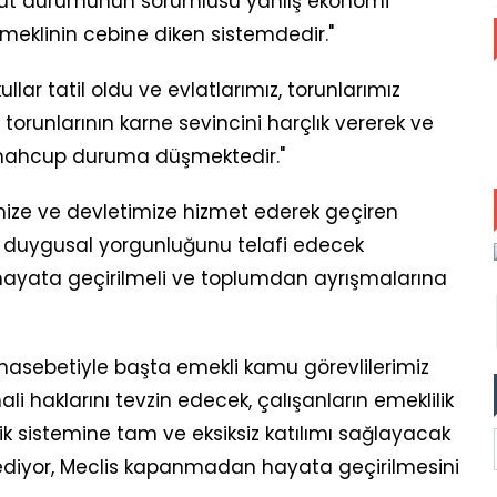
vcut durumunun sorumlusu yanlış ekonomi
emeklinin cebine diken sistemdedir."
lar tatil oldu ve evlatlarımız, torunlarımız
 torunlarının karne sevincini harçlık vererek ve
mahcup duruma düşmektedir."
imize ve devletimize hizmet ederek geçiren
 ve duygusal yorgunluğunu telafi edecek
ayata geçirilmeli ve toplumdan ayrışmalarına
nasebetiyle başta emekli kamu görevlilerimiz
i haklarını tevzin edecek, çalışanların emeklilik
ik sistemine tam ve eksiksiz katılımı sağlayacak
 ediyor, Meclis kapanmadan hayata geçirilmesini