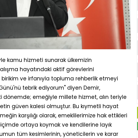
miyle kamu hizmeti sunarak ülkemizin
alışma hayatındaki aktif görevlerini
irikim ve irfanıyla topluma rehberlik etmeyi
 Günü'nü tebrik ediyorum" diyen Demir,
i dönemde; emeğiyle millete hizmet, alın teriyle
letin güven kalesi olmuştur. Bu kıymetli hayat
eğin karşılığı olarak, emeklilerimize hak ettikleri
biçimde ortaya koymak ve kendilerine layık
lumun tüm kesimlerinin, yöneticilerin ve karar