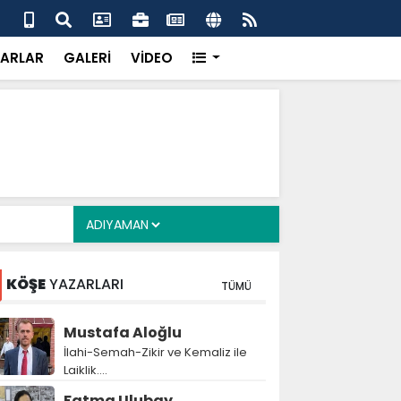
a Deposu devrede: 101 yerleşim birimini kapsayan dev su
Pro
önemli eşik aşıldı
kır
ARLAR
GALERİ
VİDEO
KÖŞE
YAZARLARI
TÜMÜ
Mustafa Aloğlu
İlahi-Semah-Zikir ve Kemaliz ile
Laiklik….
Fatma Ulubay