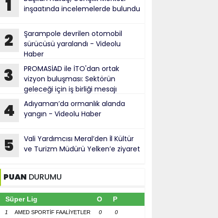
1
inşaatında incelemelerde bulundu
Şarampole devrilen otomobil
2
sürücüsü yaralandı - Videolu
Haber
PROMASİAD ile İTO'dan ortak
3
vizyon buluşması: Sektörün
geleceği için iş birliği mesajı
Adıyaman’da ormanlık alanda
4
yangın - Videolu Haber
Vali Yardımcısı Meral’den İl Kültür
5
ve Turizm Müdürü Yelken’e ziyaret
PUAN
DURUMU
Süper Lig
O
P
1
AMED SPORTİF FAALİYETLER
0
0