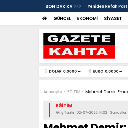
eleri ve mendil çocukları alarm veriyor
SON DAKİKA
Yeniden Refah Parti
ders olsun'
GÜNCEL
EKONOMİ
SİYASET
DOLAR
0,0000
EURO
0,0000
Anasayfa
EĞİTİM
Mehmet Demir: Emeklil
EĞİTİM
Giriş Tarihi : 02-07-2026 14:02 Güncelle
Mehmet Demir: 