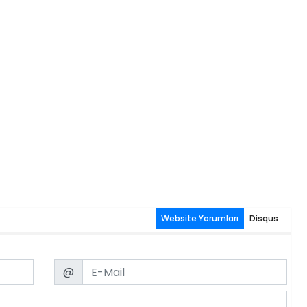
Website Yorumları
Disqus
Email
@