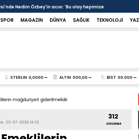
si'nde Nedim Özbey'in acısı: 'Bu olay hepimize
Kozağaç An
projesinde 
SPOR
MAGAZİN
DÜNYA
SAĞLIK
TEKNOLOJİ
YAZ
STERLIN
0,0000
ALTIN
000,00
BİST
00.000
erin mağduriyeti giderilmelidir
312
me : 02-07-2026 14:02
OKUNMA
Emeklilerin