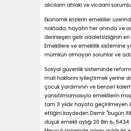
alıcıların ahlaki ve vicdani soruml
Ekonomik krizlerin emekliler üzerin
noktada; hayatın her anında ve a
derinleşen gelir adaletsizliğinin e
Emeklilere ve emeklilik sistemine 
mümkün olmayan sorunlar ve adalet
Sosyal güvenlik sisteminde reform 
mali haklarını iyileştirmek yerine
çocuk yardımının ve benzeri kalem
yansıtılmamasıyla emeklilerin mağ
tam 3 yıldır hayata geçirilmeyen
ettiğini kaydeden Demir "bugün it
düşük emekli aylığı 20 Bin ₺, 5434 
Mevcut sistemde görev aylığı ile e