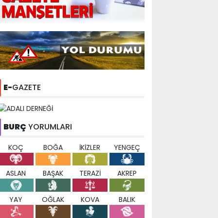
E-
GAZETE
BURÇ
YORUMLARI
KOÇ
BOĞA
İKİZLER
YENGEÇ
ASLAN
BAŞAK
TERAZİ
AKREP
YAY
OĞLAK
KOVA
BALIK