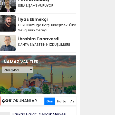
İSRAİL ŞAM'I VURUYOR!
İlyas Ekmekçi
Hukuksuzluğa Karşı Birleşmek: Ülke
Sevgisinin Gereği
İbrahim Tanrıverdi
KAHTA SİYASETİNİN İZDÜŞÜMLERİ
NAMAZ
VAKİTLERİ
ÇOK
OKUNANLAR
Gün
Hafta
Ay
Başkan Hallaç, Gençlik Merkezi