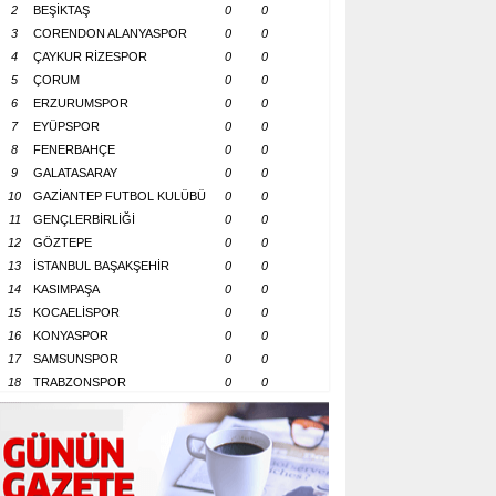
2
BEŞİKTAŞ
0
0
3
CORENDON ALANYASPOR
0
0
4
ÇAYKUR RİZESPOR
0
0
5
ÇORUM
0
0
6
ERZURUMSPOR
0
0
7
EYÜPSPOR
0
0
8
FENERBAHÇE
0
0
9
GALATASARAY
0
0
10
GAZİANTEP FUTBOL KULÜBÜ
0
0
11
GENÇLERBİRLİĞİ
0
0
12
GÖZTEPE
0
0
13
İSTANBUL BAŞAKŞEHİR
0
0
14
KASIMPAŞA
0
0
15
KOCAELİSPOR
0
0
16
KONYASPOR
0
0
17
SAMSUNSPOR
0
0
18
TRABZONSPOR
0
0