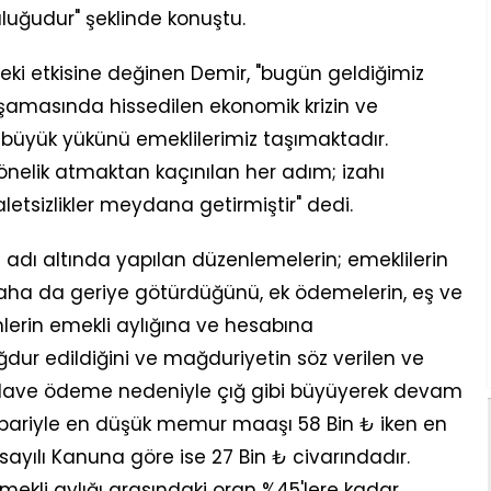
uluğudur" şeklinde konuştu.
deki etkisine değinen Demir, "bugün geldiğimiz
şamasında hissedilen ekonomik krizin ve
n büyük yükünü emeklilerimiz taşımaktadır.
yönelik atmaktan kaçınılan her adım; izahı
sizlikler meydana getirmiştir" dedi.
adı altında yapılan düzenlemelerin; emeklilerin
 daha da geriye götürdüğünü, ek ödemelerin, eş ve
lerin emekli aylığına ve hesabına
dur edildiğini ve mağduriyetin söz verilen ve
 ilave ödeme nedeniyle çığ gibi büyüyerek devam
ibariyle en düşük memur maaşı 58 Bin ₺ iken en
sayılı Kanuna göre ise 27 Bin ₺ civarındadır.
mekli aylığı arasındaki oran %45'lere kadar