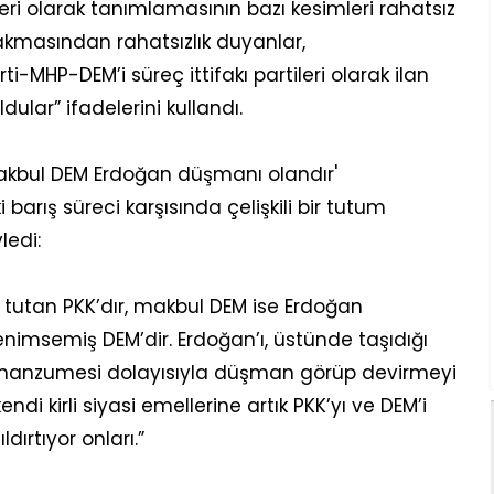
tileri olarak tanımlamasının bazı kesimleri rahatsız
bırakmasından rahatsızlık duyanlar,
MHP-DEM’i süreç ittifakı partileri olarak ilan
lar” ifadelerini kullandı.
 makbul DEM Erdoğan düşmanı olandır'
 barış süreci karşısında çelişkili bir tutum
ledi:
h tutan PKK’dır, makbul DEM ise Erdoğan
imsemiş DEM’dir. Erdoğan’ı, üstünde taşıdığı
ar manzumesi dolayısıyla düşman görüp devirmeyi
 kirli siyasi emellerine artık PKK’yı ve DEM’i
ırtıyor onları.”