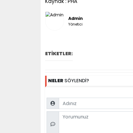
Kaynak : PHA
Admin
Yönetici
ETİKETLER:
NELER
SÖYLENDİ?
Name
Comment