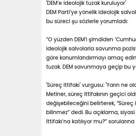
'DEM’e ideolojik tuzak kuruluyor'
DEM Parti’ye yönelik ideolojik salvol
bu süreci şu sözlerle yorumladı:
“O yüzden DEM’i şimdiden ‘Cumhur itt
ideolojik salvolarla savunma pozis
göre konumlandırmayı amaç edinen 
tuzak. DEM savunmaya geçip bu y
'Süreç ittifakı' vurgusu: 'Yarın ne 
Metiner, süreç ittifakının geçici ol
değişebileceğini belirterek, “Süreç 
bilinmez” dedi. Bu açıklama, siyas
İttifakı’na katılıyor mu?” sorularına