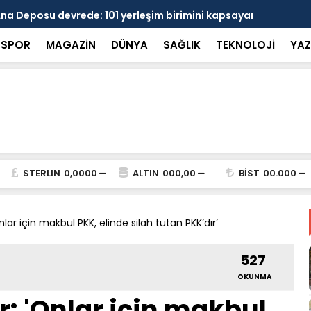
 devrede: 101 yerleşim birimini kapsayan dev su
Prof. Dr. D
şik aşıldı
kırılmayı '
SPOR
MAGAZİN
DÜNYA
SAĞLIK
TEKNOLOJİ
YAZ
STERLIN
0,0000
ALTIN
000,00
BİST
00.000
ar için makbul PKK, elinde silah tutan PKK’dır’
527
OKUNMA
: 'Onlar için makbul