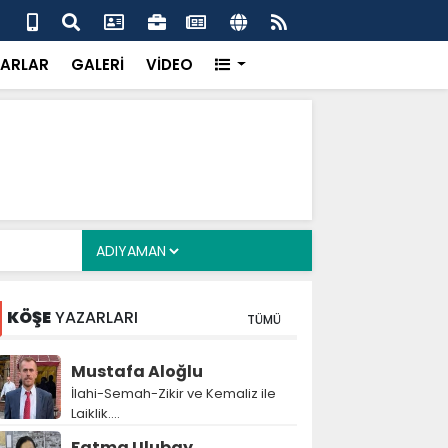
alyan: ‘Fransız Enstitüsü raporu, Adıyaman'daki siyasi
MHP
metroköy' kavramıyla açıklıyor’
yen
ARLAR
GALERİ
VİDEO
KÖŞE
YAZARLARI
TÜMÜ
Mustafa Aloğlu
İlahi-Semah-Zikir ve Kemaliz ile
Laiklik….
Fatma Ulubay