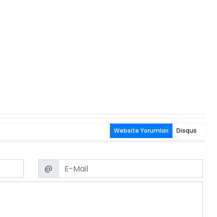
Website Yorumları
Disqus
Email
@