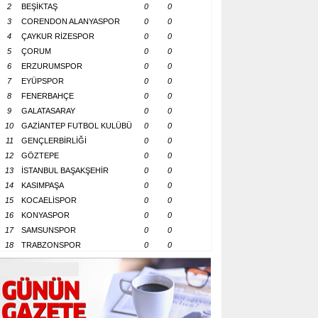
2
BEŞİKTAŞ
0
0
3
CORENDON ALANYASPOR
0
0
4
ÇAYKUR RİZESPOR
0
0
5
ÇORUM
0
0
6
ERZURUMSPOR
0
0
7
EYÜPSPOR
0
0
8
FENERBAHÇE
0
0
9
GALATASARAY
0
0
10
GAZİANTEP FUTBOL KULÜBÜ
0
0
11
GENÇLERBİRLİĞİ
0
0
12
GÖZTEPE
0
0
13
İSTANBUL BAŞAKŞEHİR
0
0
14
KASIMPAŞA
0
0
15
KOCAELİSPOR
0
0
16
KONYASPOR
0
0
17
SAMSUNSPOR
0
0
18
TRABZONSPOR
0
0