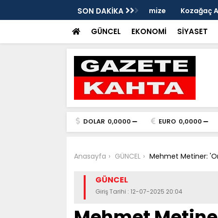
edim Özbey'in acısı: 'Bu olay hepimize
SON DAKİKA
Kozağaç Ana Deposu
projesinde önemli e
GÜNCEL
EKONOMİ
SİYASET
DOLAR
0,0000
EURO
0,0000
Anasayfa
GÜNCEL
Mehmet Metiner: 'Onl
GÜNCEL
Giriş Tarihi : 12-07-2025 20:04
Mehmet Metiner