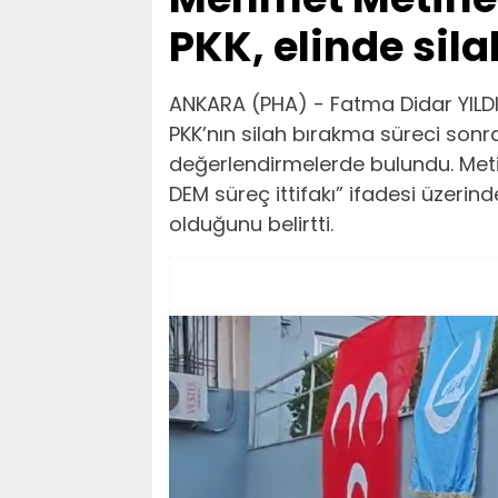
PKK, elinde sila
ANKARA (PHA) - Fatma Didar YILDIR
PKK’nın silah bırakma süreci sonr
değerlendirmelerde bulundu. Met
DEM süreç ittifakı” ifadesi üzerind
olduğunu belirtti.