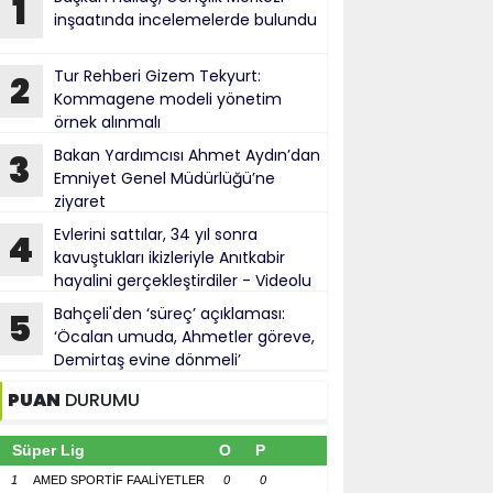
1
inşaatında incelemelerde bulundu
Tur Rehberi Gizem Tekyurt:
2
Kommagene modeli yönetim
örnek alınmalı
Bakan Yardımcısı Ahmet Aydın’dan
3
Emniyet Genel Müdürlüğü’ne
ziyaret
Evlerini sattılar, 34 yıl sonra
4
kavuştukları ikizleriyle Anıtkabir
hayalini gerçekleştirdiler - Videolu
Haber
Bahçeli'den ‘süreç’ açıklaması:
5
‘Öcalan umuda, Ahmetler göreve,
Demirtaş evine dönmeli’
PUAN
DURUMU
Süper Lig
O
P
1
AMED SPORTİF FAALİYETLER
0
0