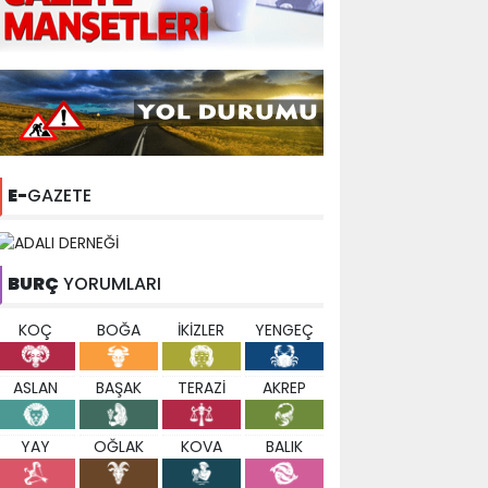
E-
GAZETE
BURÇ
YORUMLARI
KOÇ
BOĞA
İKİZLER
YENGEÇ
ASLAN
BAŞAK
TERAZİ
AKREP
YAY
OĞLAK
KOVA
BALIK