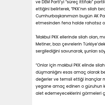
ve DEM Parti’yi “süreç ittifakı” par
ettiğini belirterek, “PKK’nın silah 
Cumhurbaşkanımızın bugün AK Parti-
etmesinden fena halde rahatsız oldu
'Makbul PKK ellerinde silah olan,
Metiner, bazı çevrelerin Türkiye’deki
sergilediğini savunarak, şunları söy
“Onlar için makbul PKK elinde sila
düşmanlığını esas amaç olarak ben
değerler ve temsil ettiği inançl
yegane amaç edinen o güruhun kendi
alet edemeyeceklerini görmeleri çıld