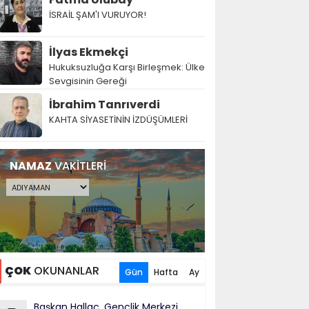
İSRAİL ŞAM'I VURUYOR!
İlyas Ekmekçi
Hukuksuzluğa Karşı Birleşmek: Ülke
Sevgisinin Gereği
İbrahim Tanrıverdi
KAHTA SİYASETİNİN İZDÜŞÜMLERİ
NAMAZ
VAKİTLERİ
ÇOK
OKUNANLAR
Gün
Hafta
Ay
Başkan Hallaç, Gençlik Merkezi