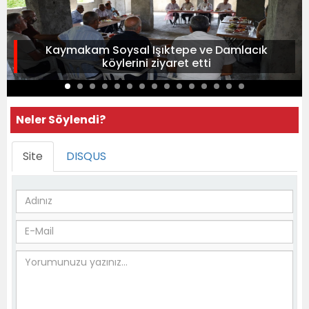
Kaymakam Soysal Işıktepe ve Damlacık
köylerini ziyaret etti
Neler Söylendi?
Site
DISQUS