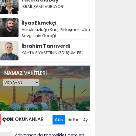
İSRAİL ŞAM'I VURUYOR!
İlyas Ekmekçi
Hukuksuzluğa Karşı Birleşmek: Ülke
Sevgisinin Gereği
İbrahim Tanrıverdi
KAHTA SİYASETİNİN İZDÜŞÜMLERİ
NAMAZ
VAKİTLERİ
ÇOK
OKUNANLAR
Gün
Hafta
Ay
Adıyaman’da motosiklet çeteleri