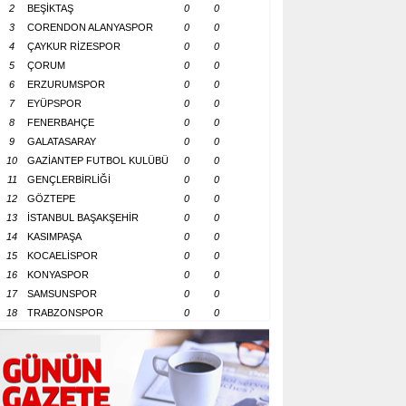
2
BEŞİKTAŞ
0
0
3
CORENDON ALANYASPOR
0
0
4
ÇAYKUR RİZESPOR
0
0
5
ÇORUM
0
0
6
ERZURUMSPOR
0
0
7
EYÜPSPOR
0
0
8
FENERBAHÇE
0
0
9
GALATASARAY
0
0
10
GAZİANTEP FUTBOL KULÜBÜ
0
0
11
GENÇLERBİRLİĞİ
0
0
12
GÖZTEPE
0
0
13
İSTANBUL BAŞAKŞEHİR
0
0
14
KASIMPAŞA
0
0
15
KOCAELİSPOR
0
0
16
KONYASPOR
0
0
17
SAMSUNSPOR
0
0
18
TRABZONSPOR
0
0