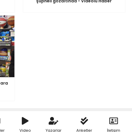
şüpheli gözaltında - Videolu Haber
lara
ler
Video
Yazarlar
Anketler
İletişim