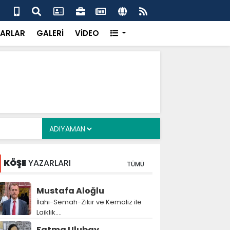
 her gün 4 bin 898 vatandaşa sıcak yemek
Baş
gör
ARLAR
GALERİ
VİDEO
KÖŞE
YAZARLARI
TÜMÜ
Mustafa Aloğlu
İlahi-Semah-Zikir ve Kemaliz ile
Laiklik….
Fatma Ulubay