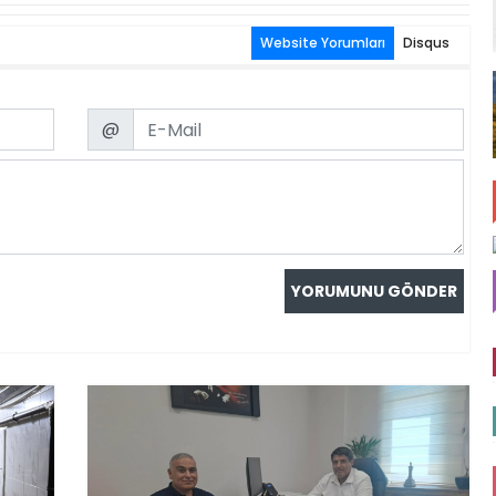
Website Yorumları
Disqus
Email
@