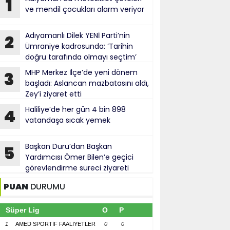
1
ve mendil çocukları alarm veriyor
Adıyamanlı Dilek YENİ Parti’nin
2
Ümraniye kadrosunda: ‘Tarihin
doğru tarafında olmayı seçtim’
MHP Merkez İlçe’de yeni dönem
3
başladı: Aslancan mazbatasını aldı,
Zey’i ziyaret etti
Haliliye’de her gün 4 bin 898
4
vatandaşa sıcak yemek
Başkan Duru’dan Başkan
5
Yardımcısı Ömer Bilen’e geçici
görevlendirme süreci ziyareti
PUAN
DURUMU
Süper Lig
O
P
1
AMED SPORTİF FAALİYETLER
0
0