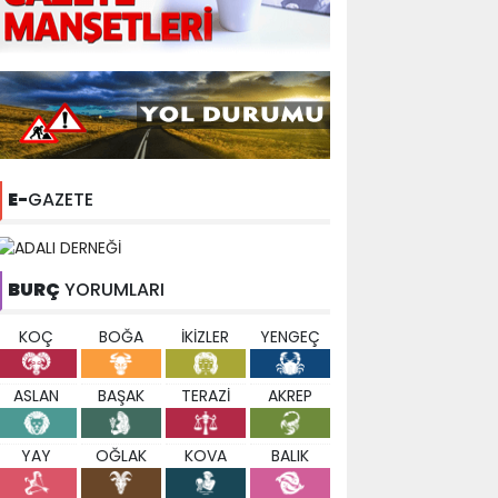
E-
GAZETE
BURÇ
YORUMLARI
KOÇ
BOĞA
İKİZLER
YENGEÇ
ASLAN
BAŞAK
TERAZİ
AKREP
YAY
OĞLAK
KOVA
BALIK