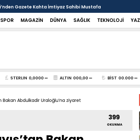
arısı: Güneşten Korunmayı Alışkanlık Haline
Haliliye’de
SPOR
MAGAZİN
DÜNYA
SAĞLIK
TEKNOLOJİ
YAZ
STERLIN
0,0000
ALTIN
000,00
BİST
00.000
tan Bakan Abdulkadir Uraloğlu’na ziyaret
399
OKUNMA
kayış’tan Bakan