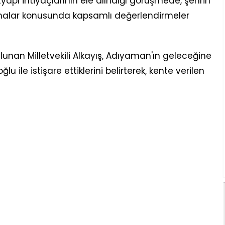
yapı ihtiyaçlarının ele alındığı görüşmede, şehrin
şmalar konusunda kapsamlı değerlendirmeler
unan Milletvekili Alkayış, Adıyaman'ın geleceğine
u ile istişare ettiklerini belirterek, kente verilen