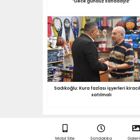
‘Gece gündüz sahadayız’
Sadıkoğlu: Kura fazlası işyerleri kiracı
satılmalı
Mobil Site
Sondakika
Galeri