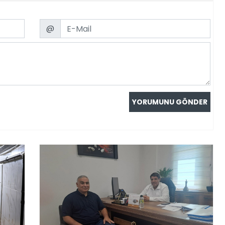
Email
@