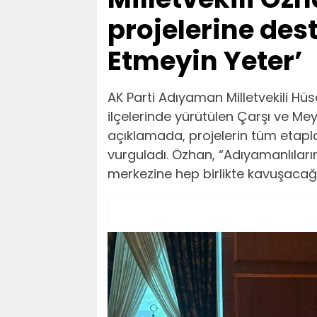
projelerine des
Etmeyin Yeter’
AK Parti Adıyaman Milletvekili H
ilçelerinde yürütülen Çarşı ve Mey
açıklamada, projelerin tüm etapl
vurguladı. Özhan, “Adıyamanlıların 
merkezine hep birlikte kavuşacağı