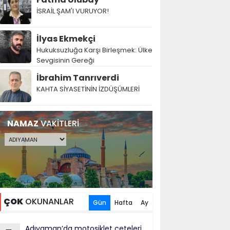
İSRAİL ŞAM'I VURUYOR!
İlyas Ekmekçi
Hukuksuzluğa Karşı Birleşmek: Ülke
Sevgisinin Gereği
İbrahim Tanrıverdi
KAHTA SİYASETİNİN İZDÜŞÜMLERİ
NAMAZ
VAKİTLERİ
ÇOK
OKUNANLAR
Gün
Hafta
Ay
Adıyaman’da motosiklet çeteleri