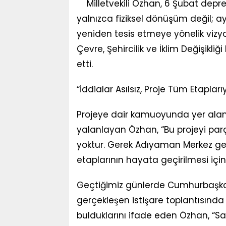
Milletvekili Özhan, 6 Şubat depr
yalnızca fiziksel dönüşüm değil; 
yeniden tesis etmeye yönelik vizyo
Çevre, Şehircilik ve İklim Değişikl
etti.
“İddialar Asılsız, Proje Tüm Etapl
Projeye dair kamuoyunda yer alan “
yalanlayan Özhan, “Bu projeyi par
yoktur. Gerek Adıyaman Merkez ger
etaplarının hayata geçirilmesi için
Geçtiğimiz günlerde Cumhurbaşkan
gerçekleşen istişare toplantısında
bulduklarını ifade eden Özhan, “Sa