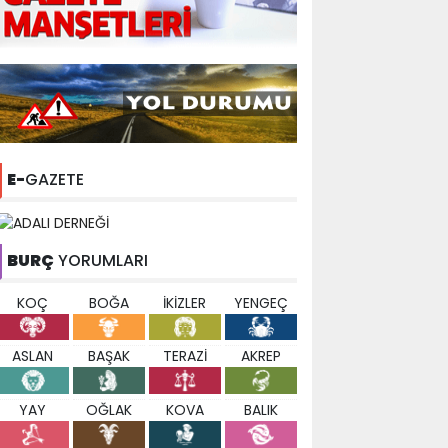
E-
GAZETE
BURÇ
YORUMLARI
KOÇ
BOĞA
İKİZLER
YENGEÇ
ASLAN
BAŞAK
TERAZİ
AKREP
YAY
OĞLAK
KOVA
BALIK