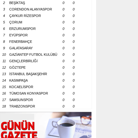
2
BEŞİKTAŞ
0
0
3
CORENDON ALANYASPOR
0
0
4
ÇAYKUR RİZESPOR
0
0
5
ÇORUM
0
0
6
ERZURUMSPOR
0
0
7
EYÜPSPOR
0
0
8
FENERBAHÇE
0
0
9
GALATASARAY
0
0
10
GAZİANTEP FUTBOL KULÜBÜ
0
0
11
GENÇLERBİRLİĞİ
0
0
12
GÖZTEPE
0
0
13
İSTANBUL BAŞAKŞEHİR
0
0
14
KASIMPAŞA
0
0
15
KOCAELİSPOR
0
0
16
TÜMOSAN KONYASPOR
0
0
17
SAMSUNSPOR
0
0
18
TRABZONSPOR
0
0