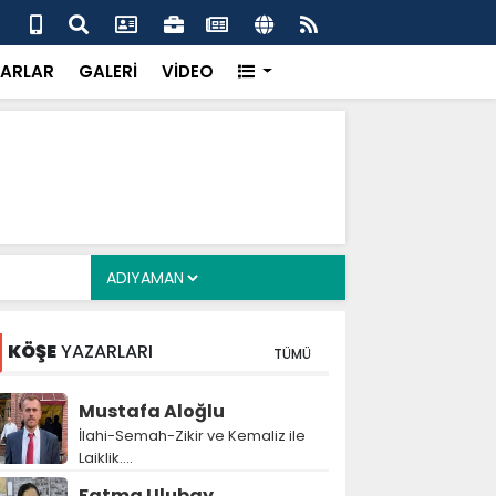
 her gün 4 bin 898 vatandaşa sıcak yemek
Baş
gör
ARLAR
GALERİ
VİDEO
KÖŞE
YAZARLARI
TÜMÜ
Mustafa Aloğlu
İlahi-Semah-Zikir ve Kemaliz ile
Laiklik….
Fatma Ulubay