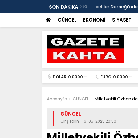
Gazete Kahta İmtiyaz Sahibi Mustafa
SON DAKİKA
Şanlıurfa’da yaz uy
Getirin
GÜNCEL
EKONOMİ
SİYASET
DOLAR
0,0000
EURO
0,0000
Anasayfa
GÜNCEL
Milletvekili Özhan’d
GÜNCEL
Giriş Tarihi : 16-05-2025 20:50
Milletvekili Öz