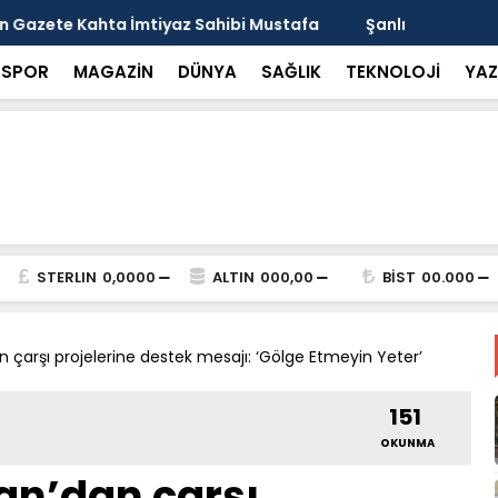
arısı: Güneşten Korunmayı Alışkanlık Haline
Haliliye’de
SPOR
MAGAZİN
DÜNYA
SAĞLIK
TEKNOLOJİ
YAZ
STERLIN
0,0000
ALTIN
000,00
BİST
00.000
an çarşı projelerine destek mesajı: ‘Gölge Etmeyin Yeter’
151
OKUNMA
han’dan çarşı