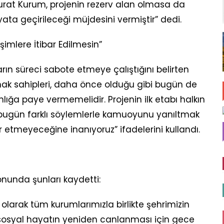
rat Kurum, projenin rezerv alan olmasa da
a geçirileceği müjdesini vermiştir” dedi.
şimlere İtibar Edilmesin”
arın süreci sabote etmeye çalıştığını belirten
i hak sahipleri, daha önce olduğu gibi bugün de
lığa paye vermemelidir. Projenin ilk etabı halkın
, bugün farklı söylemlerle kamuoyunu yanıltmak
r etmeyeceğine inanıyoruz” ifadelerini kullandı.
onunda şunları kaydetti:
 olarak tüm kurumlarımızla birlikte şehrimizin
e sosyal hayatın yeniden canlanması için gece