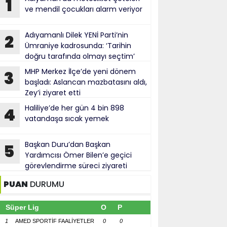
1
ve mendil çocukları alarm veriyor
Adıyamanlı Dilek YENİ Parti’nin
2
Ümraniye kadrosunda: ‘Tarihin
doğru tarafında olmayı seçtim’
MHP Merkez İlçe’de yeni dönem
3
başladı: Aslancan mazbatasını aldı,
Zey’i ziyaret etti
Haliliye’de her gün 4 bin 898
4
vatandaşa sıcak yemek
Başkan Duru’dan Başkan
5
Yardımcısı Ömer Bilen’e geçici
görevlendirme süreci ziyareti
PUAN
DURUMU
Süper Lig
O
P
1
AMED SPORTİF FAALİYETLER
0
0