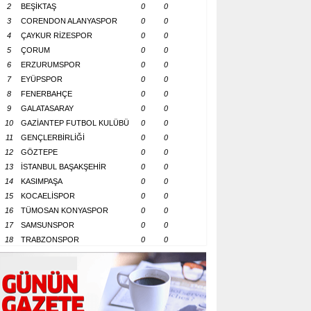
2
BEŞİKTAŞ
0
0
3
CORENDON ALANYASPOR
0
0
4
ÇAYKUR RİZESPOR
0
0
5
ÇORUM
0
0
6
ERZURUMSPOR
0
0
7
EYÜPSPOR
0
0
8
FENERBAHÇE
0
0
9
GALATASARAY
0
0
10
GAZİANTEP FUTBOL KULÜBÜ
0
0
11
GENÇLERBİRLİĞİ
0
0
12
GÖZTEPE
0
0
13
İSTANBUL BAŞAKŞEHİR
0
0
14
KASIMPAŞA
0
0
15
KOCAELİSPOR
0
0
16
TÜMOSAN KONYASPOR
0
0
17
SAMSUNSPOR
0
0
18
TRABZONSPOR
0
0