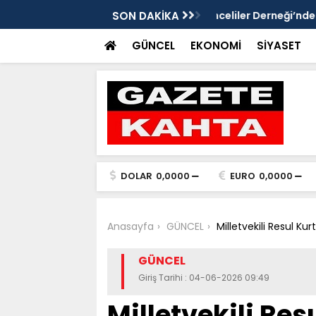
Gazete Kahta İmtiyaz Sahibi Mustafa
SON DAKİKA
Şanlıurfa’da yaz uy
Getirin
GÜNCEL
EKONOMİ
SİYASET
DOLAR
0,0000
EURO
0,0000
Anasayfa
GÜNCEL
Milletvekili Resul Ku
GÜNCEL
Giriş Tarihi : 04-06-2026 09:49
Milletvekili Res