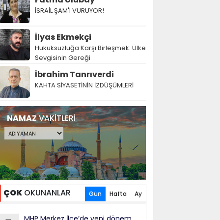
İSRAİL ŞAM'I VURUYOR!
İlyas Ekmekçi
Hukuksuzluğa Karşı Birleşmek: Ülke
Sevgisinin Gereği
İbrahim Tanrıverdi
KAHTA SİYASETİNİN İZDÜŞÜMLERİ
NAMAZ
VAKİTLERİ
ÇOK
OKUNANLAR
Gün
Hafta
Ay
MHP Merkez İlçe’de yeni dönem