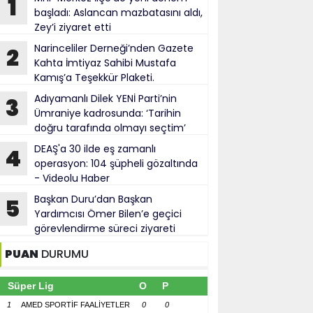
1
başladı: Aslancan mazbatasını aldı,
Zey’i ziyaret etti
Narinceliler Derneği’nden Gazete
2
Kahta İmtiyaz Sahibi Mustafa
Kamış’a Teşekkür Plaketi.
Adıyamanlı Dilek YENİ Parti’nin
3
Ümraniye kadrosunda: ‘Tarihin
doğru tarafında olmayı seçtim’
DEAŞ'a 30 ilde eş zamanlı
4
operasyon: 104 şüpheli gözaltında
- Videolu Haber
Başkan Duru’dan Başkan
5
Yardımcısı Ömer Bilen’e geçici
görevlendirme süreci ziyareti
PUAN
DURUMU
Süper Lig
O
P
1
AMED SPORTİF FAALİYETLER
0
0