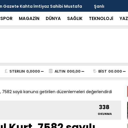
arısı: Güneşten Korunmayı Alışkanlık Haline
Haliliye’de
SPOR
MAGAZİN
DÜNYA
SAĞLIK
TEKNOLOJİ
YAZ
STERLIN
0,0000
ALTIN
000,00
BİST
00.000
rt, 7582 sayılı kanuna getirilen düzenlemeleri değerlendirdi
338
OKUNMA
ul Kurt, 7582 sayılı