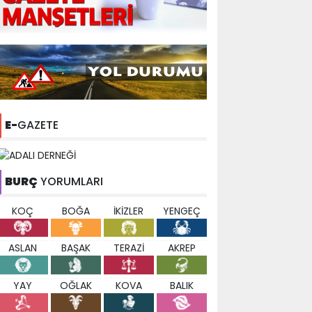
E-
GAZETE
BURÇ
YORUMLARI
KOÇ
BOĞA
İKİZLER
YENGEÇ
ASLAN
BAŞAK
TERAZİ
AKREP
YAY
OĞLAK
KOVA
BALIK