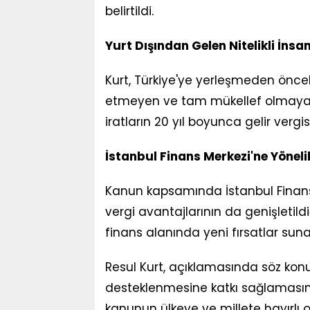
belirtildi.
Yurt Dışından Gelen Nitelikli İnsa
Kurt, Türkiye'ye yerleşmeden öncek
etmeyen ve tam mükellef olmayan ki
iratların 20 yıl boyunca gelir vergi
İstanbul Finans Merkezi'ne Yönelik
Kanun kapsamında İstanbul Finans
vergi avantajlarının da genişletildi
finans alanında yeni fırsatlar suna
Resul Kurt, açıklamasında söz kon
desteklenmesine katkı sağlamasının
kanunun ülkeye ve millete hayırlı