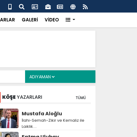
 her gün 4 bin 898 vatandaşa sıcak yemek
Baş
gör
ARLAR
GALERİ
VİDEO
KÖŞE
YAZARLARI
TÜMÜ
Mustafa Aloğlu
İlahi-Semah-Zikir ve Kemaliz ile
Laiklik….
Fatma Ulubay