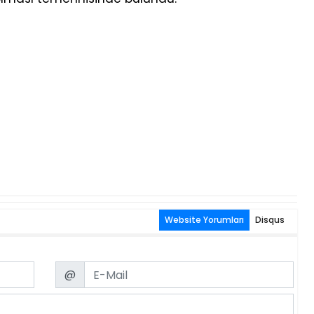
Website Yorumları
Disqus
Email
@