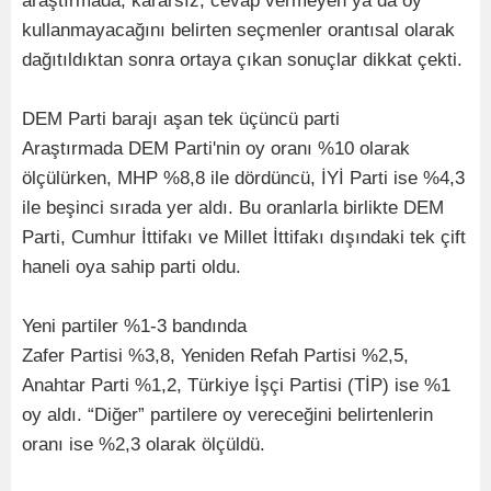
araştırmada, kararsız, cevap vermeyen ya da oy
kullanmayacağını belirten seçmenler orantısal olarak
dağıtıldıktan sonra ortaya çıkan sonuçlar dikkat çekti.
DEM Parti barajı aşan tek üçüncü parti
Araştırmada DEM Parti'nin oy oranı %10 olarak
ölçülürken, MHP %8,8 ile dördüncü, İYİ Parti ise %4,3
ile beşinci sırada yer aldı. Bu oranlarla birlikte DEM
Parti, Cumhur İttifakı ve Millet İttifakı dışındaki tek çift
haneli oya sahip parti oldu.
Yeni partiler %1-3 bandında
Zafer Partisi %3,8, Yeniden Refah Partisi %2,5,
Anahtar Parti %1,2, Türkiye İşçi Partisi (TİP) ise %1
oy aldı. “Diğer” partilere oy vereceğini belirtenlerin
oranı ise %2,3 olarak ölçüldü.