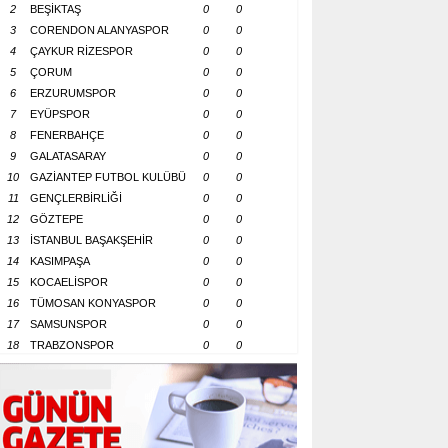
2
BEŞİKTAŞ
0
0
3
CORENDON ALANYASPOR
0
0
4
ÇAYKUR RİZESPOR
0
0
5
ÇORUM
0
0
6
ERZURUMSPOR
0
0
7
EYÜPSPOR
0
0
8
FENERBAHÇE
0
0
9
GALATASARAY
0
0
10
GAZİANTEP FUTBOL KULÜBÜ
0
0
11
GENÇLERBİRLİĞİ
0
0
12
GÖZTEPE
0
0
13
İSTANBUL BAŞAKŞEHİR
0
0
14
KASIMPAŞA
0
0
15
KOCAELİSPOR
0
0
16
TÜMOSAN KONYASPOR
0
0
17
SAMSUNSPOR
0
0
18
TRABZONSPOR
0
0