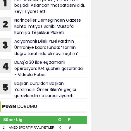
1
başladı: Aslancan mazbatasını aldı,
Zey’i ziyaret etti
Narinceliler Derneği’nden Gazete
2
Kahta İmtiyaz Sahibi Mustafa
Kamış’a Teşekkür Plaketi.
Adıyamanlı Dilek YENİ Parti’nin
3
Ümraniye kadrosunda: ‘Tarihin
doğru tarafında olmayı seçtim’
DEAŞ'a 30 ilde eş zamanlı
4
operasyon: 104 şüpheli gözaltında
- Videolu Haber
Başkan Duru’dan Başkan
5
Yardımcısı Ömer Bilen’e geçici
görevlendirme süreci ziyareti
PUAN
DURUMU
Süper Lig
O
P
1
AMED SPORTİF FAALİYETLER
0
0