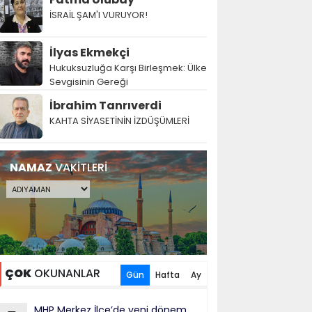
İSRAİL ŞAM'I VURUYOR!
İlyas Ekmekçi
Hukuksuzluğa Karşı Birleşmek: Ülke
Sevgisinin Gereği
İbrahim Tanrıverdi
KAHTA SİYASETİNİN İZDÜŞÜMLERİ
NAMAZ
VAKİTLERİ
ÇOK
OKUNANLAR
Gün
Hafta
Ay
MHP Merkez İlçe’de yeni dönem