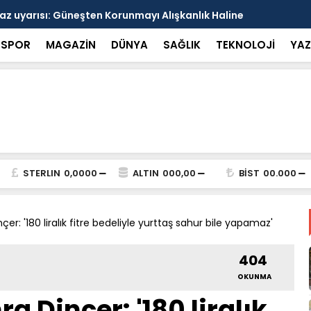
arısı: Güneşten Korunmayı Alışkanlık Haline
Haliliye’de
SPOR
MAGAZİN
DÜNYA
SAĞLIK
TEKNOLOJİ
YAZ
STERLIN
0,0000
ALTIN
000,00
BİST
00.000
nçer: '180 liralık fitre bedeliyle yurttaş sahur bile yapamaz'
404
OKUNMA
ra Dinçer: '180 liralık