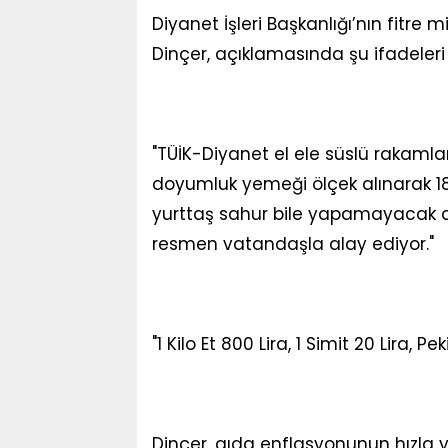
Diyanet İşleri Başkanlığı’nın fitre 
Dinçer, açıklamasında şu ifadeleri 
"TÜİK-Diyanet el ele süslü rakamlar
doyumluk yemeği ölçek alınarak 180
yurttaş sahur bile yapamayacak d
resmen vatandaşla alay ediyor."
"1 Kilo Et 800 Lira, 1 Simit 20 Lira, Pek
Dinçer, gıda enflasyonunun hızla yü