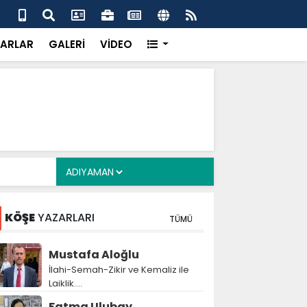
 her gün 4 bin 898 vatandaşa sıcak yemek
Baş
gör
ARLAR
GALERİ
VİDEO
KÖŞE
YAZARLARI
TÜMÜ
Mustafa Aloğlu
İlahi-Semah-Zikir ve Kemaliz ile
Laiklik….
Fatma Ulubay