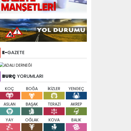
E-
GAZETE
BURÇ
YORUMLARI
KOÇ
BOĞA
İKİZLER
YENGEÇ
ASLAN
BAŞAK
TERAZİ
AKREP
YAY
OĞLAK
KOVA
BALIK