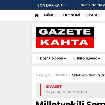
Gazete Kahta İmtiyaz Sahibi Mustafa
SON DAKİKA
Şanlıurfa’da yaz uy
Getirin
GÜNCEL
EKONOMİ
SİYASET
DOLAR
0,0000
EURO
0,0000
Anasayfa
SİYASET
Milletvekili Semra Di
SİYASET
Giriş Tarihi : 03-02-2025 16:13
Milletvekili Sem