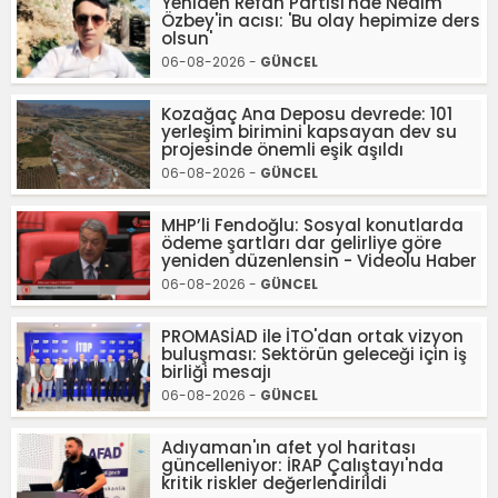
Yeniden Refah Partisi'nde Nedim
Özbey'in acısı: 'Bu olay hepimize ders
olsun'
06-08-2026 -
GÜNCEL
Kozağaç Ana Deposu devrede: 101
yerleşim birimini kapsayan dev su
projesinde önemli eşik aşıldı
06-08-2026 -
GÜNCEL
MHP’li Fendoğlu: Sosyal konutlarda
ödeme şartları dar gelirliye göre
yeniden düzenlensin - Videolu Haber
06-08-2026 -
GÜNCEL
PROMASİAD ile İTO'dan ortak vizyon
buluşması: Sektörün geleceği için iş
birliği mesajı
06-08-2026 -
GÜNCEL
Adıyaman'ın afet yol haritası
güncelleniyor: İRAP Çalıştayı'nda
kritik riskler değerlendirildi