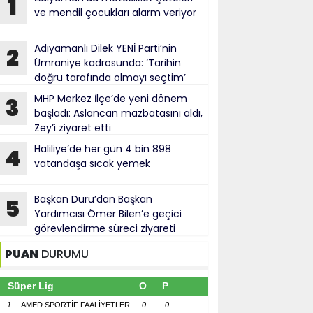
1
ve mendil çocukları alarm veriyor
Adıyamanlı Dilek YENİ Parti’nin
2
Ümraniye kadrosunda: ‘Tarihin
doğru tarafında olmayı seçtim’
MHP Merkez İlçe’de yeni dönem
3
başladı: Aslancan mazbatasını aldı,
Zey’i ziyaret etti
Haliliye’de her gün 4 bin 898
4
vatandaşa sıcak yemek
Başkan Duru’dan Başkan
5
Yardımcısı Ömer Bilen’e geçici
görevlendirme süreci ziyareti
PUAN
DURUMU
Süper Lig
O
P
1
AMED SPORTİF FAALİYETLER
0
0