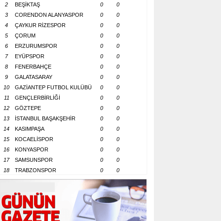
2
BEŞİKTAŞ
0
0
3
CORENDON ALANYASPOR
0
0
4
ÇAYKUR RİZESPOR
0
0
5
ÇORUM
0
0
6
ERZURUMSPOR
0
0
7
EYÜPSPOR
0
0
8
FENERBAHÇE
0
0
9
GALATASARAY
0
0
10
GAZİANTEP FUTBOL KULÜBÜ
0
0
11
GENÇLERBİRLİĞİ
0
0
12
GÖZTEPE
0
0
13
İSTANBUL BAŞAKŞEHİR
0
0
14
KASIMPAŞA
0
0
15
KOCAELİSPOR
0
0
16
KONYASPOR
0
0
17
SAMSUNSPOR
0
0
18
TRABZONSPOR
0
0