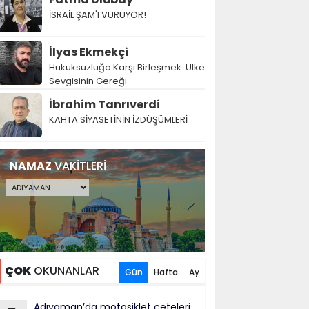
İSRAİL ŞAM'I VURUYOR!
İlyas Ekmekçi
Hukuksuzluğa Karşı Birleşmek: Ülke
Sevgisinin Gereği
İbrahim Tanrıverdi
KAHTA SİYASETİNİN İZDÜŞÜMLERİ
NAMAZ
VAKİTLERİ
ÇOK
OKUNANLAR
Gün
Hafta
Ay
Adıyaman’da motosiklet çeteleri