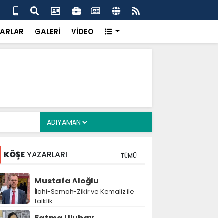
 her gün 4 bin 898 vatandaşa sıcak yemek
Baş
gör
ARLAR
GALERİ
VİDEO
KÖŞE
YAZARLARI
TÜMÜ
Mustafa Aloğlu
İlahi-Semah-Zikir ve Kemaliz ile
Laiklik….
Fatma Ulubay