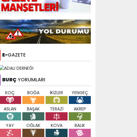
E-
GAZETE
BURÇ
YORUMLARI
KOÇ
BOĞA
İKİZLER
YENGEÇ
ASLAN
BAŞAK
TERAZİ
AKREP
YAY
OĞLAK
KOVA
BALIK