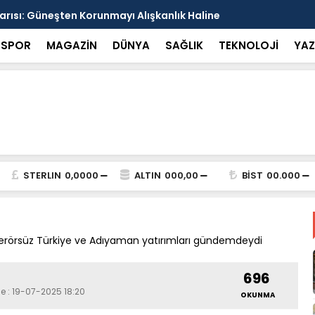
arısı: Güneşten Korunmayı Alışkanlık Haline
Haliliye’de
SPOR
MAGAZİN
DÜNYA
SAĞLIK
TEKNOLOJİ
YAZ
STERLIN
0,0000
ALTIN
000,00
BİST
00.000
 Terörsüz Türkiye ve Adıyaman yatırımları gündemdeydi
696
e : 19-07-2025 18:20
OKUNMA