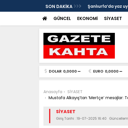
Gazete Kahta İmtiyaz Sahibi Mustafa
SON DAKİKA
Şanlıurfa’da yaz uy
Getirin
GÜNCEL
EKONOMİ
SİYASET
DOLAR
0,0000
EURO
0,0000
Anasayfa
SİYASET
Mustafa Alkayış’tan ‘Mertçe’ mesajlar:
SİYASET
Giriş Tarihi : 19-07-2025 16:40 Güncellem