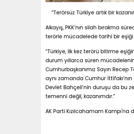
“Terörsüz Türkiye artık bir kazanı
Alkayış, PKK’nın silah bırakma süre
terörle mücadelede tarihi bir eşiği
“Türkiye, ilk kez terörü bitirme eşiğ
durum yıllarca süren mücadelenin, de
Cumhurbaşkanımız Sayın Recep Tayy
aynı zamanda Cumhur İttifakı’nın ka
Devlet Bahçeli’nin duruşu da bu zem
temenni değil, kazanımdır.”
AK Parti Kızılcahamam Kampı'na d