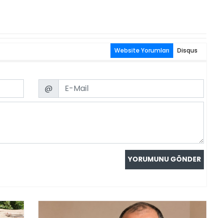
Website Yorumları
Disqus
Email
@