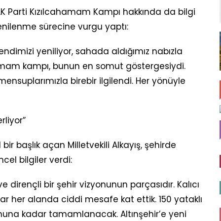
 AK Parti Kızılcahamam Kampı hakkında da bilgi
yenilenme sürecine vurgu yaptı:
i kendimizi yeniliyor, sahada aldığımız nabızla
hamam kampı, bunun en somut göstergesiydi.
nsuplarımızla birebir ilgilendi. Her yönüyle
rliyor”
ir başlık açan Milletvekili Alkayış, şehirde
l bilgiler verdi:
 dirençli bir şehir vizyonunun parçasıdır. Kalıcı
ar her alanda ciddi mesafe kat ettik. 150 yataklı
onuna kadar tamamlanacak. Altınşehir’e yeni