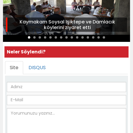
Kaymakam Soysal Işıktepe ve Damlacık
köylerini ziyaret etti
Neler Söylendi?
Site
DISQUS