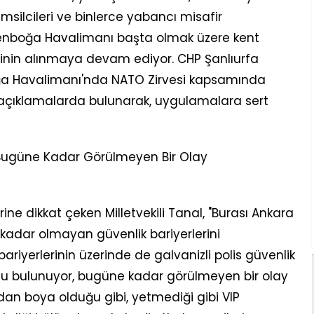
emsilcileri ve binlerce yabancı misafir
enboğa Havalimanı başta olmak üzere kent
rinin alınmaya devam ediyor. CHP Şanlıurfa
oğa Havalimanı'nda NATO Zirvesi kapsamında
n açıklamalarda bulunarak, uygulamalara sert
 Bugüne Kadar Görülmeyen Bir Olay
ne dikkat çeken Milletvekili Tanal, "Burası Ankara
adar olmayan güvenlik bariyerlerini
riyerlerinin üzerinde de galvanizli polis güvenlik
uzu bulunuyor, bugüne kadar görülmeyen bir olay
ydan boya olduğu gibi, yetmediği gibi VIP