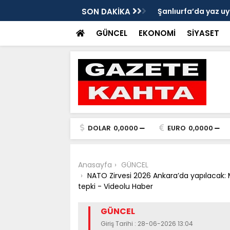
Gazete Kahta İmtiyaz Sahibi Mustafa
SON DAKİKA
Şanlıurfa’da yaz uy
Getirin
GÜNCEL
EKONOMİ
SİYASET
DOLAR
0,0000
EURO
0,0000
Anasayfa
GÜNCEL
NATO Zirvesi 2026 Ankara’da yapılacak: M
tepki - Videolu Haber
GÜNCEL
Giriş Tarihi : 28-06-2026 13:04