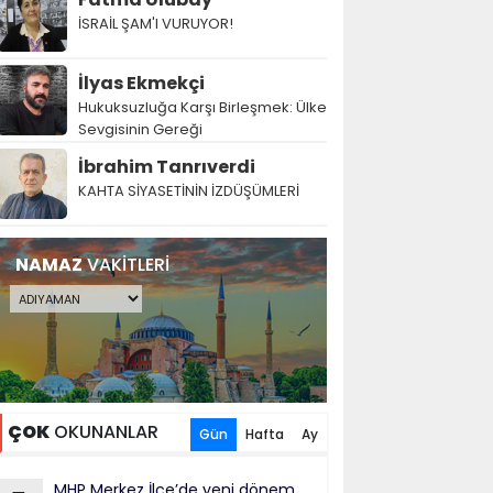
İSRAİL ŞAM'I VURUYOR!
İlyas Ekmekçi
Hukuksuzluğa Karşı Birleşmek: Ülke
Sevgisinin Gereği
İbrahim Tanrıverdi
KAHTA SİYASETİNİN İZDÜŞÜMLERİ
NAMAZ
VAKİTLERİ
ÇOK
OKUNANLAR
Gün
Hafta
Ay
MHP Merkez İlçe’de yeni dönem