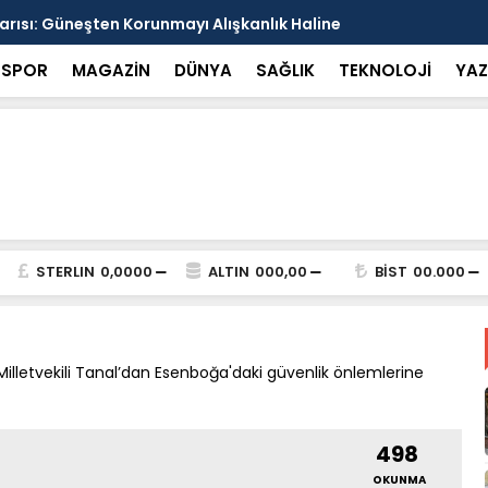
arısı: Güneşten Korunmayı Alışkanlık Haline
Haliliye’de
SPOR
MAGAZİN
DÜNYA
SAĞLIK
TEKNOLOJİ
YAZ
STERLIN
0,0000
ALTIN
000,00
BİST
00.000
illetvekili Tanal’dan Esenboğa'daki güvenlik önlemlerine
498
OKUNMA