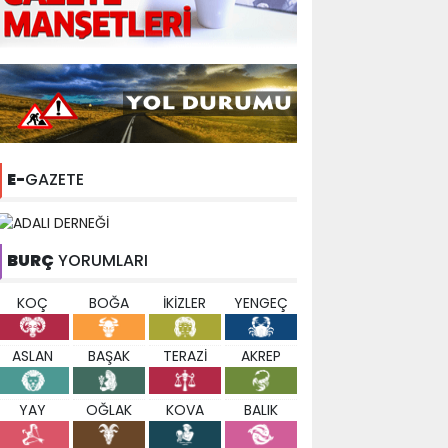
E-
GAZETE
BURÇ
YORUMLARI
KOÇ
BOĞA
İKİZLER
YENGEÇ
ASLAN
BAŞAK
TERAZİ
AKREP
YAY
OĞLAK
KOVA
BALIK