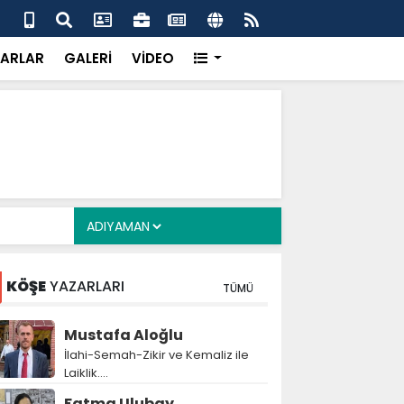
 her gün 4 bin 898 vatandaşa sıcak yemek
Baş
gör
ARLAR
GALERİ
VİDEO
KÖŞE
YAZARLARI
TÜMÜ
Mustafa Aloğlu
İlahi-Semah-Zikir ve Kemaliz ile
Laiklik….
Fatma Ulubay