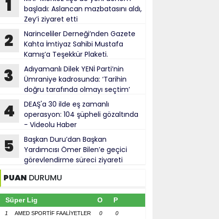
1
başladı: Aslancan mazbatasını aldı,
Zey’i ziyaret etti
Narinceliler Derneği’nden Gazete
2
Kahta İmtiyaz Sahibi Mustafa
Kamış’a Teşekkür Plaketi.
Adıyamanlı Dilek YENİ Parti’nin
3
Ümraniye kadrosunda: ‘Tarihin
doğru tarafında olmayı seçtim’
DEAŞ'a 30 ilde eş zamanlı
4
operasyon: 104 şüpheli gözaltında
- Videolu Haber
Başkan Duru’dan Başkan
5
Yardımcısı Ömer Bilen’e geçici
görevlendirme süreci ziyareti
PUAN
DURUMU
Süper Lig
O
P
1
AMED SPORTİF FAALİYETLER
0
0