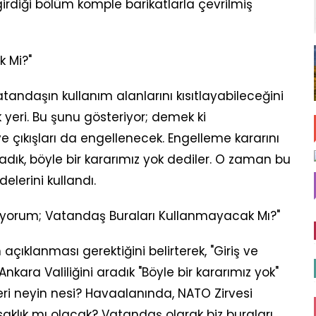
girdiği bölüm komple barikatlarla çevrilmiş
k Mi?"
atandaşın kullanım alanlarını kısıtlayabileceğini
k yeri. Bu şunu gösteriyor; demek ki
e çıkışları da engellenecek. Engelleme kararını
radık, böyle bir kararımız yok dediler. O zaman bu
delerini kullandı.
leniyorum; Vatandaş Buraları Kullanmayacak Mı?"
çıklanması gerektiğini belirterek, "Giriş ve
Ankara Valiliğini aradık "Böyle bir kararımız yok"
leri neyin nesi? Havaalanında, NATO Zirvesi
saklık mı olacak? Vatandaş olarak biz buraları