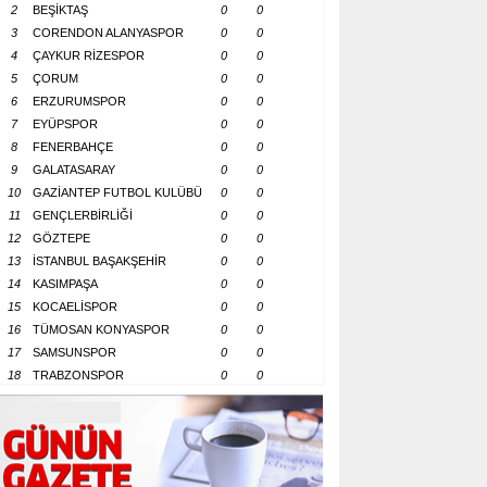
2
BEŞİKTAŞ
0
0
3
CORENDON ALANYASPOR
0
0
4
ÇAYKUR RİZESPOR
0
0
5
ÇORUM
0
0
6
ERZURUMSPOR
0
0
7
EYÜPSPOR
0
0
8
FENERBAHÇE
0
0
9
GALATASARAY
0
0
10
GAZİANTEP FUTBOL KULÜBÜ
0
0
11
GENÇLERBİRLİĞİ
0
0
12
GÖZTEPE
0
0
13
İSTANBUL BAŞAKŞEHİR
0
0
14
KASIMPAŞA
0
0
15
KOCAELİSPOR
0
0
16
TÜMOSAN KONYASPOR
0
0
17
SAMSUNSPOR
0
0
18
TRABZONSPOR
0
0