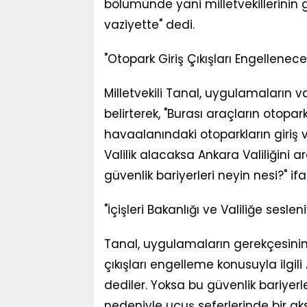
bölümünde yani milletvekillerinin 
vaziyette" dedi.
"Otopark Giriş Çıkışları Engellenece
Milletvekili Tanal, uygulamaların v
belirterek, "Burası araçların otopar
havaalanındaki otoparkların giriş v
Valilik alacaksa Ankara Valiliğini a
güvenlik bariyerleri neyin nesi?" ifa
"İçişleri Bakanlığı ve Valiliğe ses
Tanal, uygulamaların gerekçesinin a
çıkışları engelleme konusuyla ilgili 
dediler. Yoksa bu güvenlik bariyer
nedeniyle uçuş seferlerinde bir ak