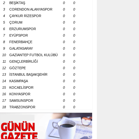
2
BEŞİKTAŞ
0
0
3
CORENDON ALANYASPOR
0
0
4
ÇAYKUR RİZESPOR
0
0
5
ÇORUM
0
0
6
ERZURUMSPOR
0
0
7
EYÜPSPOR
0
0
8
FENERBAHÇE
0
0
9
GALATASARAY
0
0
10
GAZİANTEP FUTBOL KULÜBÜ
0
0
11
GENÇLERBİRLİĞİ
0
0
12
GÖZTEPE
0
0
13
İSTANBUL BAŞAKŞEHİR
0
0
14
KASIMPAŞA
0
0
15
KOCAELİSPOR
0
0
16
KONYASPOR
0
0
17
SAMSUNSPOR
0
0
18
TRABZONSPOR
0
0