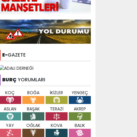
E-
GAZETE
BURÇ
YORUMLARI
KOÇ
BOĞA
İKİZLER
YENGEÇ
ASLAN
BAŞAK
TERAZİ
AKREP
YAY
OĞLAK
KOVA
BALIK