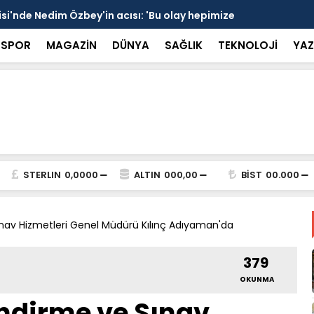
 devrede: 101 yerleşim birimini kapsayan dev su
Prof. Dr. D
şik aşıldı
kırılmayı '
SPOR
MAGAZİN
DÜNYA
SAĞLIK
TEKNOLOJİ
YAZ
STERLIN
0,0000
ALTIN
000,00
BİST
00.000
nav Hizmetleri Genel Müdürü Kılınç Adıyaman'da
379
OKUNMA
ndirme ve Sınav