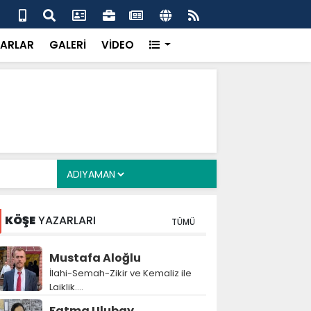
alyan: ‘Fransız Enstitüsü raporu, Adıyaman'daki siyasi
MHP
metroköy' kavramıyla açıklıyor’
yen
ARLAR
GALERİ
VİDEO
KÖŞE
YAZARLARI
TÜMÜ
Mustafa Aloğlu
İlahi-Semah-Zikir ve Kemaliz ile
Laiklik….
Fatma Ulubay