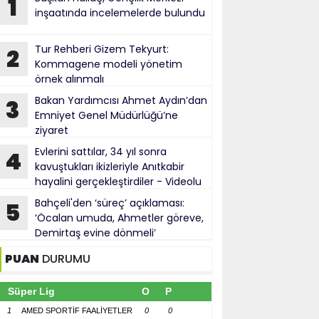
1
inşaatında incelemelerde bulundu
Tur Rehberi Gizem Tekyurt:
2
Kommagene modeli yönetim
örnek alınmalı
Bakan Yardımcısı Ahmet Aydın’dan
3
Emniyet Genel Müdürlüğü’ne
ziyaret
Evlerini sattılar, 34 yıl sonra
4
kavuştukları ikizleriyle Anıtkabir
hayalini gerçekleştirdiler - Videolu
Haber
Bahçeli'den ‘süreç’ açıklaması:
5
‘Öcalan umuda, Ahmetler göreve,
Demirtaş evine dönmeli’
PUAN
DURUMU
Süper Lig
O
P
1
AMED SPORTİF FAALİYETLER
0
0