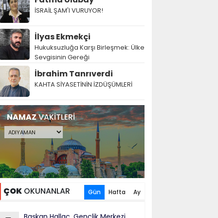
İSRAİL ŞAM'I VURUYOR!
İlyas Ekmekçi
Hukuksuzluğa Karşı Birleşmek: Ülke
Sevgisinin Gereği
İbrahim Tanrıverdi
KAHTA SİYASETİNİN İZDÜŞÜMLERİ
NAMAZ
VAKİTLERİ
ÇOK
OKUNANLAR
Gün
Hafta
Ay
Başkan Hallaç, Gençlik Merkezi