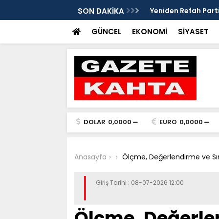
edim Özbey'in acısı: 'Bu olay hepimize
SON DAKİKA
Kozağaç Ana Deposu
projesinde önemli e
GÜNCEL
EKONOMİ
SİYASET
DOLAR
0,0000
EURO
0,0000
Anasayfa
Ölçme, Değerlendirme ve Sı
Giriş Tarihi : 08-07-2026 12:00
Ölçme, Değerle