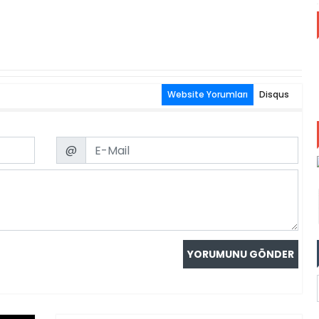
Website Yorumları
Disqus
Email
@