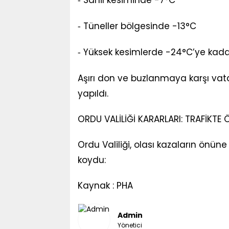
Sahil kesiminde -7°C
-
Tüneller bölgesinde -13°C
-
Yüksek kesimlerde -24°C’ye kada
-
Aşırı don ve buzlanmaya karşı vatan
yapıldı.
ORDU VALİLİĞİ KARARLARI: TRAFİKTE 
Ordu Valiliği, olası kazaların önü
koydu:
Kaynak : PHA
Admin
Yönetici