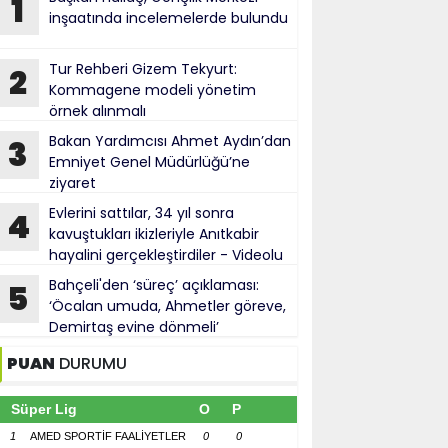
1
inşaatında incelemelerde bulundu
Tur Rehberi Gizem Tekyurt:
2
Kommagene modeli yönetim
örnek alınmalı
Bakan Yardımcısı Ahmet Aydın’dan
3
Emniyet Genel Müdürlüğü’ne
ziyaret
Evlerini sattılar, 34 yıl sonra
4
kavuştukları ikizleriyle Anıtkabir
hayalini gerçekleştirdiler - Videolu
Haber
Bahçeli'den ‘süreç’ açıklaması:
5
‘Öcalan umuda, Ahmetler göreve,
Demirtaş evine dönmeli’
PUAN
DURUMU
Süper Lig
O
P
1
AMED SPORTİF FAALİYETLER
0
0