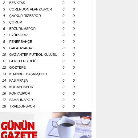
2
BEŞİKTAŞ
0
0
3
CORENDON ALANYASPOR
0
0
4
ÇAYKUR RİZESPOR
0
0
5
ÇORUM
0
0
6
ERZURUMSPOR
0
0
7
EYÜPSPOR
0
0
8
FENERBAHÇE
0
0
9
GALATASARAY
0
0
10
GAZİANTEP FUTBOL KULÜBÜ
0
0
11
GENÇLERBİRLİĞİ
0
0
12
GÖZTEPE
0
0
13
İSTANBUL BAŞAKŞEHİR
0
0
14
KASIMPAŞA
0
0
15
KOCAELİSPOR
0
0
16
KONYASPOR
0
0
17
SAMSUNSPOR
0
0
18
TRABZONSPOR
0
0