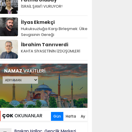
İSRAİL ŞAM'I VURUYOR!
İlyas Ekmekçi
Hukuksuzluğa Karşı Birleşmek: Ülke
Sevgisinin Gereği
İbrahim Tanrıverdi
KAHTA SİYASETİNİN İZDÜŞÜMLERİ
NAMAZ
VAKİTLERİ
ÇOK
OKUNANLAR
Gün
Hafta
Ay
Başkan Hallaç, Gençlik Merkezi