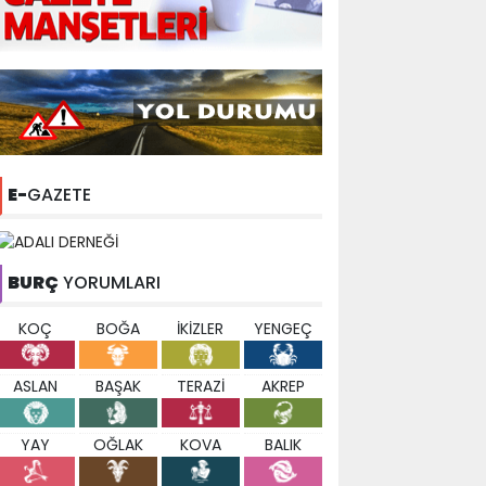
E-
GAZETE
BURÇ
YORUMLARI
KOÇ
BOĞA
İKİZLER
YENGEÇ
ASLAN
BAŞAK
TERAZİ
AKREP
YAY
OĞLAK
KOVA
BALIK