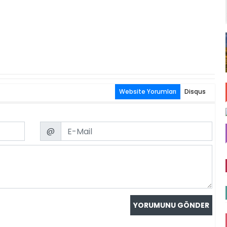
Website Yorumları
Disqus
Email
@