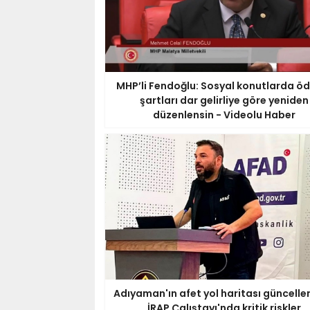
MHP’li Fendoğlu: Sosyal konutlarda 
şartları dar gelirliye göre yeniden
düzenlensin - Videolu Haber
Adıyaman'ın afet yol haritası güncellen
İRAP Çalıştayı'nda kritik riskler