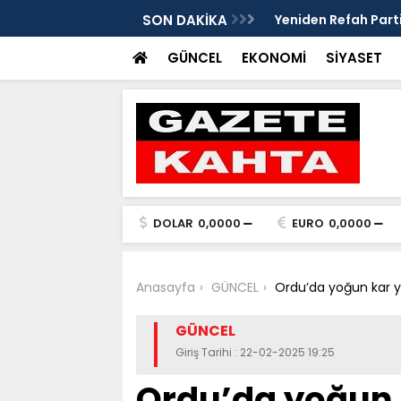
edim Özbey'in acısı: 'Bu olay hepimize
SON DAKİKA
Kozağaç Ana Deposu
projesinde önemli e
GÜNCEL
EKONOMİ
SİYASET
DOLAR
0,0000
EURO
0,0000
Anasayfa
GÜNCEL
Ordu’da yoğun kar ya
GÜNCEL
Giriş Tarihi : 22-02-2025 19:25
Ordu’da yoğun 