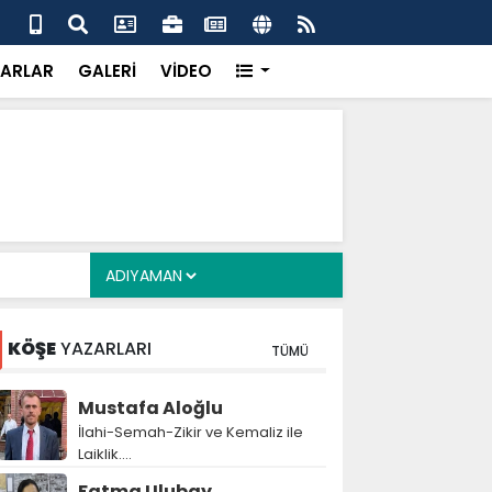
alyan: ‘Fransız Enstitüsü raporu, Adıyaman'daki siyasi
MHP
metroköy' kavramıyla açıklıyor’
yen
ARLAR
GALERİ
VİDEO
KÖŞE
YAZARLARI
TÜMÜ
Mustafa Aloğlu
İlahi-Semah-Zikir ve Kemaliz ile
Laiklik….
Fatma Ulubay