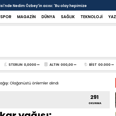
 devrede: 101 yerleşim birimini kapsayan dev su
Prof. Dr. D
şik aşıldı
kırılmayı '
SPOR
MAGAZİN
DÜNYA
SAĞLIK
TEKNOLOJİ
YAZ
STERLIN
0,0000
ALTIN
000,00
BİST
00.000
ğışı: Olağanüstü önlemler alındı
291
OKUNMA
kar yağışı: