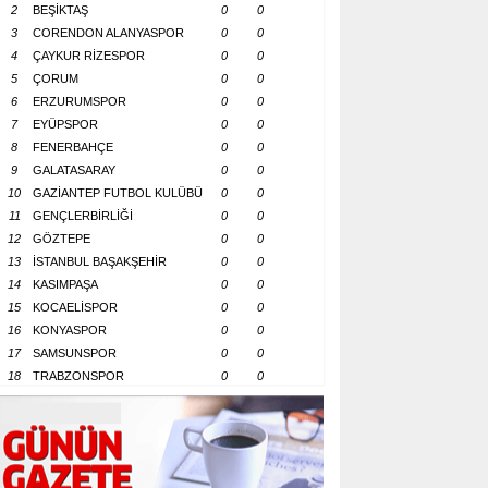
2
BEŞİKTAŞ
0
0
3
CORENDON ALANYASPOR
0
0
4
ÇAYKUR RİZESPOR
0
0
5
ÇORUM
0
0
6
ERZURUMSPOR
0
0
7
EYÜPSPOR
0
0
8
FENERBAHÇE
0
0
9
GALATASARAY
0
0
10
GAZİANTEP FUTBOL KULÜBÜ
0
0
11
GENÇLERBİRLİĞİ
0
0
12
GÖZTEPE
0
0
13
İSTANBUL BAŞAKŞEHİR
0
0
14
KASIMPAŞA
0
0
15
KOCAELİSPOR
0
0
16
KONYASPOR
0
0
17
SAMSUNSPOR
0
0
18
TRABZONSPOR
0
0