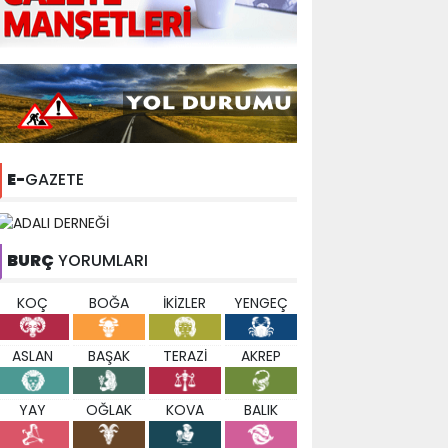
E-
GAZETE
BURÇ
YORUMLARI
KOÇ
BOĞA
İKİZLER
YENGEÇ
ASLAN
BAŞAK
TERAZİ
AKREP
YAY
OĞLAK
KOVA
BALIK