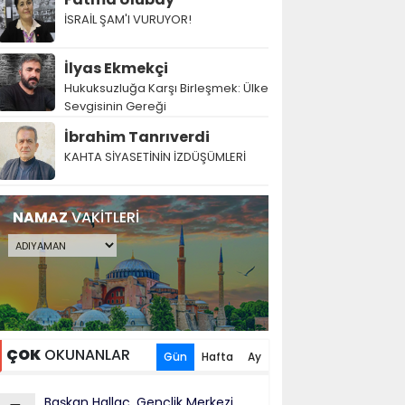
İSRAİL ŞAM'I VURUYOR!
İlyas Ekmekçi
Hukuksuzluğa Karşı Birleşmek: Ülke
Sevgisinin Gereği
İbrahim Tanrıverdi
KAHTA SİYASETİNİN İZDÜŞÜMLERİ
NAMAZ
VAKİTLERİ
ÇOK
OKUNANLAR
Gün
Hafta
Ay
Başkan Hallaç, Gençlik Merkezi