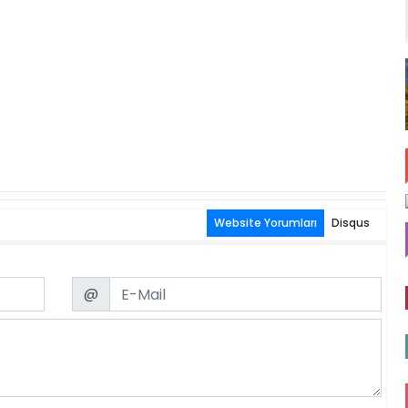
Website Yorumları
Disqus
Email
@