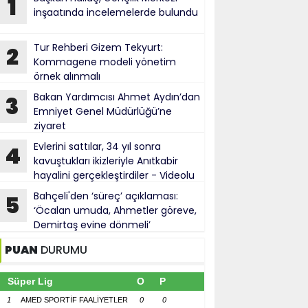
1
inşaatında incelemelerde bulundu
Tur Rehberi Gizem Tekyurt:
2
Kommagene modeli yönetim
örnek alınmalı
Bakan Yardımcısı Ahmet Aydın’dan
3
Emniyet Genel Müdürlüğü’ne
ziyaret
Evlerini sattılar, 34 yıl sonra
4
kavuştukları ikizleriyle Anıtkabir
hayalini gerçekleştirdiler - Videolu
Haber
Bahçeli'den ‘süreç’ açıklaması:
5
‘Öcalan umuda, Ahmetler göreve,
Demirtaş evine dönmeli’
PUAN
DURUMU
Süper Lig
O
P
1
AMED SPORTİF FAALİYETLER
0
0