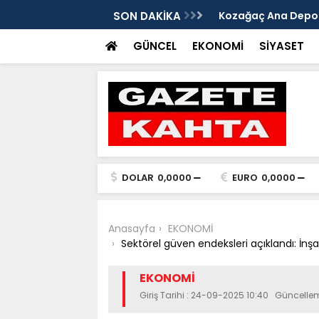
edim Özbey'in acısı: 'Bu olay hepimize
SON DAKİKA
Kozağaç Ana Deposu
projesinde önemli e
GÜNCEL
EKONOMİ
SİYASET
DOLAR
0,0000
EURO
0,0000
Anasayfa
EKONOMİ
Sektörel güven endeksleri açıklandı: İnş
EKONOMİ
Giriş Tarihi : 24-09-2025 10:40 Güncelle