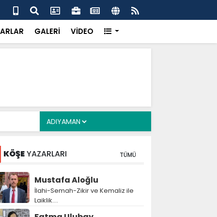
alyan: ‘Fransız Enstitüsü raporu, Adıyaman'daki siyasi
MHP
metroköy' kavramıyla açıklıyor’
yen
ARLAR
GALERİ
VİDEO
KÖŞE
YAZARLARI
TÜMÜ
Mustafa Aloğlu
İlahi-Semah-Zikir ve Kemaliz ile
Laiklik….
Fatma Ulubay