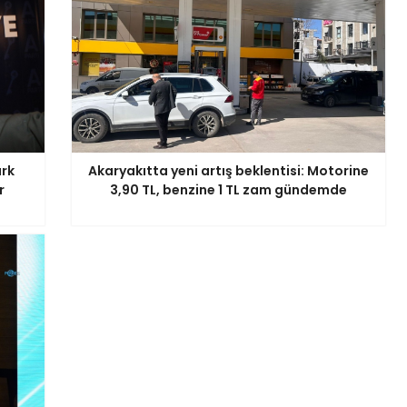
ark
Akaryakıtta yeni artış beklentisi: Motorine
r
3,90 TL, benzine 1 TL zam gündemde