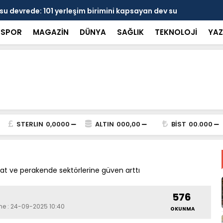
 devrede: 101 yerleşim birimini kapsayan dev su
Prof. Dr. D
şik aşıldı
kırılmayı '
SPOR
MAGAZİN
DÜNYA
SAĞLIK
TEKNOLOJİ
YAZ
STERLIN
0,0000
ALTIN
000,00
BİST
00.000
aat ve perakende sektörlerine güven arttı
576
me : 24-09-2025 10:40
OKUNMA