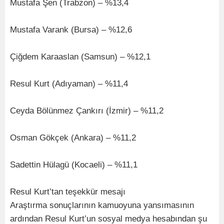
Mustafa Şen (Trabzon) – %13,4
Mustafa Varank (Bursa) – %12,6
Çiğdem Karaaslan (Samsun) – %12,1
Resul Kurt (Adıyaman) – %11,4
Ceyda Bölünmez Çankırı (İzmir) – %11,2
Osman Gökçek (Ankara) – %11,2
Sadettin Hülagü (Kocaeli) – %11,1
Resul Kurt’tan teşekkür mesajı
Araştırma sonuçlarının kamuoyuna yansımasının
ardından Resul Kurt’un sosyal medya hesabından şu