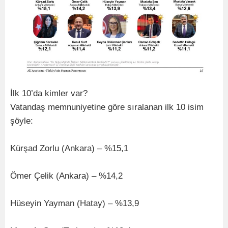
İlk 10’da kimler var?
Vatandaş memnuniyetine göre sıralanan ilk 10 isim
şöyle:
Kürşad Zorlu (Ankara) – %15,1
Ömer Çelik (Ankara) – %14,2
Hüseyin Yayman (Hatay) – %13,9