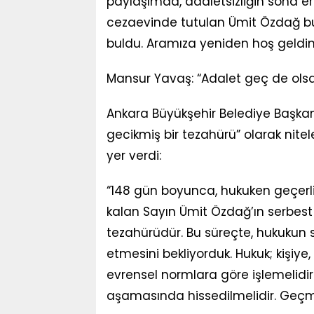
paylaşımda, adaletsizliğin sona erdiğ
cezaevinde tutulan Ümit Özdağ bu
buldu. Aramıza yeniden hoş geldin” 
Mansur Yavaş: “Adalet geç de olsa t
Ankara Büyükşehir Belediye Başkanı
gecikmiş bir tezahürü” olarak nite
yer verdi:
“148 gün boyunca, hukuken geçerli
kalan Sayın Ümit Özdağ’ın serbest 
tezahürüdür. Bu süreçte, hukukun sa
etmesini bekliyorduk. Hukuk; kişiye
evrensel normlara göre işlemelidir.
aşamasında hissedilmelidir. Geçm