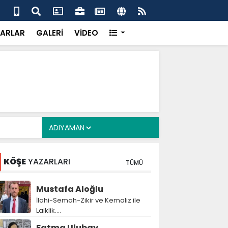
alyan: ‘Fransız Enstitüsü raporu, Adıyaman'daki siyasi
MHP
metroköy' kavramıyla açıklıyor’
yen
ARLAR
GALERİ
VİDEO
KÖŞE
YAZARLARI
TÜMÜ
Mustafa Aloğlu
İlahi-Semah-Zikir ve Kemaliz ile
Laiklik….
Fatma Ulubay