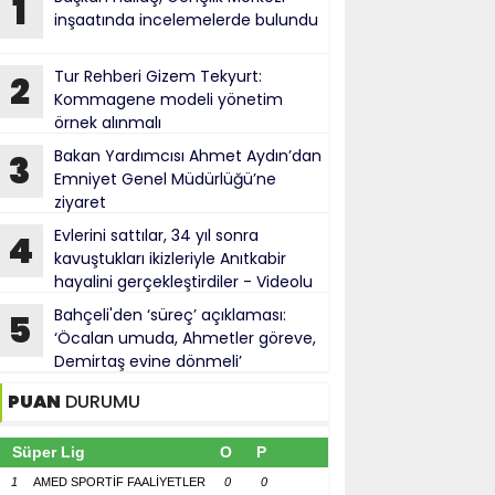
1
inşaatında incelemelerde bulundu
Tur Rehberi Gizem Tekyurt:
2
Kommagene modeli yönetim
örnek alınmalı
Bakan Yardımcısı Ahmet Aydın’dan
3
Emniyet Genel Müdürlüğü’ne
ziyaret
Evlerini sattılar, 34 yıl sonra
4
kavuştukları ikizleriyle Anıtkabir
hayalini gerçekleştirdiler - Videolu
Haber
Bahçeli'den ‘süreç’ açıklaması:
5
‘Öcalan umuda, Ahmetler göreve,
Demirtaş evine dönmeli’
PUAN
DURUMU
Süper Lig
O
P
1
AMED SPORTİF FAALİYETLER
0
0