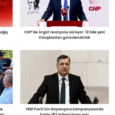
bağış
CHP'de örgüt revizyonu sürüyor: 12 ilde yeni
il başkanları görevlendirildi
de
YENİ Parti'nin dayanışma kampanyasında
apı
bağış 182 milyon lirayı aştı