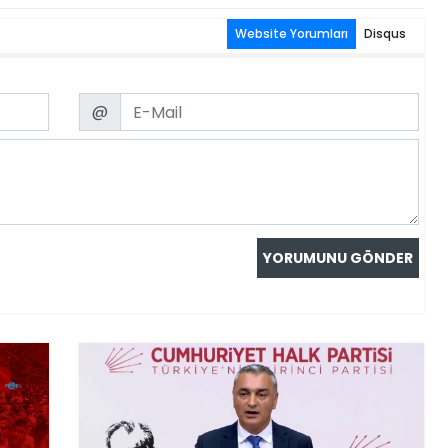
Website Yorumları
Disqus
Email
@