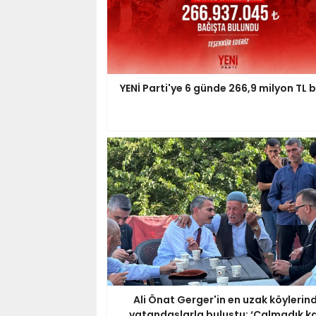
YENİ Parti'ye 6 günde 266,9 milyon TL 
Ali Önat Gerger'in en uzak köylerin
vatandaşlarla buluştu: ‘Çalmadık k