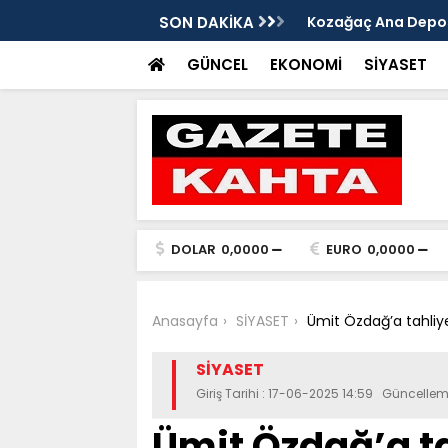
edim Özbey'in acısı: 'Bu olay hepimize
SON DAKİKA
Kozağaç Ana Deposu
projesinde önemli e
GÜNCEL
EKONOMİ
SİYASET
DOLAR
0,0000
EURO
0,0000
Anasayfa
SİYASET
Ümit Özdağ’a tahliye
SİYASET
Giriş Tarihi : 17-06-2025 14:59 Güncellem
Ümit Özdağ’a ta