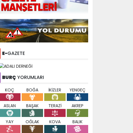
E-
GAZETE
BURÇ
YORUMLARI
KOÇ
BOĞA
İKİZLER
YENGEÇ
ASLAN
BAŞAK
TERAZİ
AKREP
YAY
OĞLAK
KOVA
BALIK