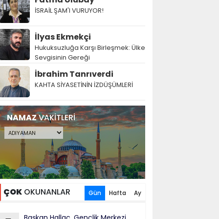
İSRAİL ŞAM'I VURUYOR!
İlyas Ekmekçi
Hukuksuzluğa Karşı Birleşmek: Ülke
Sevgisinin Gereği
İbrahim Tanrıverdi
KAHTA SİYASETİNİN İZDÜŞÜMLERİ
NAMAZ
VAKİTLERİ
ÇOK
OKUNANLAR
Gün
Hafta
Ay
Başkan Hallaç, Gençlik Merkezi