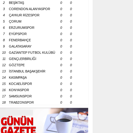
2
BEŞİKTAŞ
0
0
3
CORENDON ALANYASPOR
0
0
4
ÇAYKUR RİZESPOR
0
0
5
ÇORUM
0
0
6
ERZURUMSPOR
0
0
7
EYÜPSPOR
0
0
8
FENERBAHÇE
0
0
9
GALATASARAY
0
0
10
GAZİANTEP FUTBOL KULÜBÜ
0
0
11
GENÇLERBİRLİĞİ
0
0
12
GÖZTEPE
0
0
13
İSTANBUL BAŞAKŞEHİR
0
0
14
KASIMPAŞA
0
0
15
KOCAELİSPOR
0
0
16
KONYASPOR
0
0
17
SAMSUNSPOR
0
0
18
TRABZONSPOR
0
0