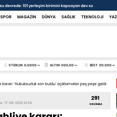
 devrede: 101 yerleşim birimini kapsayan dev su
Prof. Dr. D
şik aşıldı
kırılmayı '
SPOR
MAGAZİN
DÜNYA
SAĞLIK
TEKNOLOJİ
YAZ
STERLIN
0,0000
ALTIN
000,00
BİST
00.000
 kararı: ‘Hukuksuzluk son buldu’ açıklamaları peş peşe geldi
291
e : 17-06-2025 14:59
OKUNMA
hliye kararı: