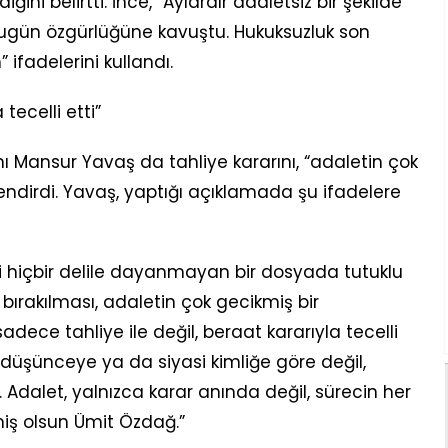
ini belirtti. İnce, “Aylardır adaletsiz bir şekilde
gün özgürlüğüne kavuştu. Hukuksuzluk son
ifadelerini kullandı.
ecelli etti”
 Mansur Yavaş da tahliye kararını, “adaletin çok
lendirdi. Yavaş, yaptığı açıklamada şu ifadelere
 hiçbir delile dayanmayan bir dosyada tutuklu
bırakılması, adaletin çok gecikmiş bir
dece tahliye ile değil, beraat kararıyla tecelli
, düşünceye ya da siyasi kimliğe göre değil,
 Adalet, yalnızca karar anında değil, sürecin her
iş olsun Ümit Özdağ.”