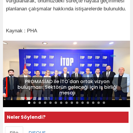
vurgulanarak, önümüzdeki süreçte hayata geçirilmesi
planlanan çalışmalar hakkında istişarelerde bulunuldu.
Kaynak : PHA
PROMASİAD ile İTO'dan ortak vizyon
buluşması: Sektörün geleceği için iş birliği
mesajı
Neler Söylendi?
Site
DISQUS